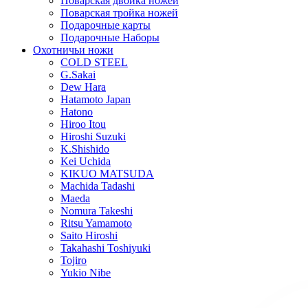
Поварская двойка ножей
Поварская тройка ножей
Подарочные карты
Подарочные Наборы
Охотничьи ножи
COLD STEEL
G.Sakai
Dew Hara
Hatamoto Japan
Hatono
Hiroo Itou
Hiroshi Suzuki
K.Shishido
Kei Uchida
KIKUO MATSUDA
Machida Tadashi
Maeda
Nomura Takeshi
Ritsu Yamamoto
Saito Hiroshi
Takahashi Toshiyuki
Tojiro
Yukio Nibe