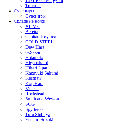
Тактические ручки
Топоры
Сувениры
Сувениры
Складные ножи
AL Mar
Beretta
Capitan Koyama
COLD STEEL
Dew Hara
G.Sakai
Hatamoto
Higonokami
Hikari Japan
Kazuyuki Sakurai
Kershaw
Koji Hara
Mcusta
Rockstead
Smith and Wesson
SOG
Spyderco
Toru Shibuya
Yoshiro Suzuki