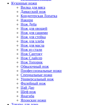
Кухонные ножи
Вилка для мяса
Дамасский нож
Кондитерская Лопатка
Накири
Нож Деба
Нож для овощей
Нож для сашими
Нож для стейка
Нож для хлеба
Нож для масла
Нож из стали
Нож Сантоку
Нож Слайсер
Нож Топорик
Обвалочный нож
Профессиональные ножи
Специальные ножи
Универсальный нож
Филейный нож
Цай Дао
Шеф нож
Янагиба
Японские ножи
Товары для дома