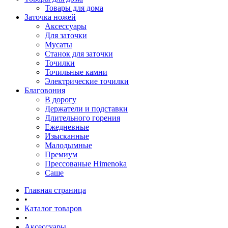
Товары для дома
Заточка ножей
Аксессуары
Для заточки
Мусаты
Станок для заточки
Точилки
Точильные камни
Электрические точилки
Благовония
В дорогу
Держатели и подставки
Длительного горения
Ежедневные
Изысканные
Малодымные
Премиум
Прессованые Himenoka
Саше
Главная страница
•
Каталог товаров
•
Аксессуары