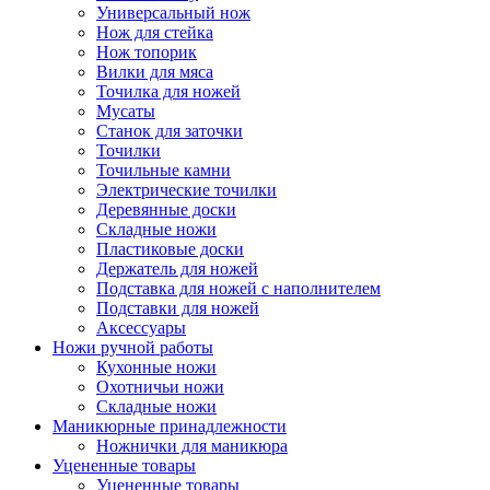
Универсальный нож
Нож для стейка
Нож топорик
Вилки для мяса
Точилка для ножей
Мусаты
Станок для заточки
Точилки
Точильные камни
Электрические точилки
Деревянные доски
Складные ножи
Пластиковые доски
Держатель для ножей
Подставка для ножей с наполнителем
Подставки для ножей
Аксессуары
Ножи ручной работы
Кухонные ножи
Охотничьи ножи
Складные ножи
Маникюрные принадлежности
Ножнички для маникюра
Уцененные товары
Уцененные товары