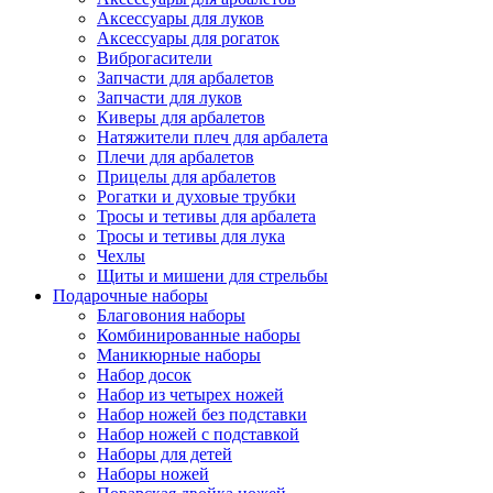
Аксессуары для луков
Аксессуары для рогаток
Виброгасители
Запчасти для арбалетов
Запчасти для луков
Киверы для арбалетов
Натяжители плеч для арбалета
Плечи для арбалетов
Прицелы для арбалетов
Рогатки и духовые трубки
Тросы и тетивы для арбалета
Тросы и тетивы для лука
Чехлы
Щиты и мишени для стрельбы
Подарочные наборы
Благовония наборы
Комбинированные наборы
Маникюрные наборы
Набор досок
Набор из четырех ножей
Набор ножей без подставки
Набор ножей с подставкой
Наборы для детей
Наборы ножей