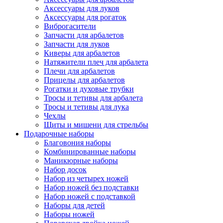
Аксессуары для луков
Аксессуары для рогаток
Виброгасители
Запчасти для арбалетов
Запчасти для луков
Киверы для арбалетов
Натяжители плеч для арбалета
Плечи для арбалетов
Прицелы для арбалетов
Рогатки и духовые трубки
Тросы и тетивы для арбалета
Тросы и тетивы для лука
Чехлы
Щиты и мишени для стрельбы
Подарочные наборы
Благовония наборы
Комбинированные наборы
Маникюрные наборы
Набор досок
Набор из четырех ножей
Набор ножей без подставки
Набор ножей с подставкой
Наборы для детей
Наборы ножей