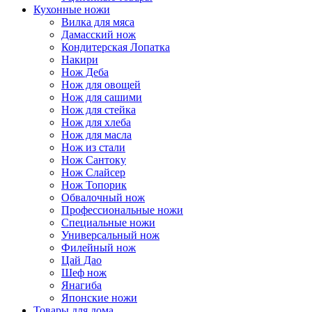
Кухонные ножи
Вилка для мяса
Дамасский нож
Кондитерская Лопатка
Накири
Нож Деба
Нож для овощей
Нож для сашими
Нож для стейка
Нож для хлеба
Нож для масла
Нож из стали
Нож Сантоку
Нож Слайсер
Нож Топорик
Обвалочный нож
Профессиональные ножи
Специальные ножи
Универсальный нож
Филейный нож
Цай Дао
Шеф нож
Янагиба
Японские ножи
Товары для дома