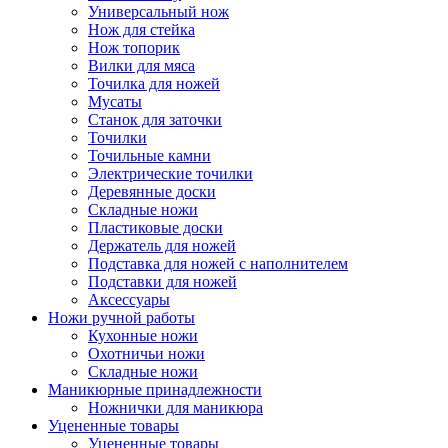
Универсальный нож
Нож для стейка
Нож топорик
Вилки для мяса
Точилка для ножей
Мусаты
Станок для заточки
Точилки
Точильные камни
Электрические точилки
Деревянные доски
Складные ножи
Пластиковые доски
Держатель для ножей
Подставка для ножей с наполнителем
Подставки для ножей
Аксессуары
Ножи ручной работы
Кухонные ножи
Охотничьи ножи
Складные ножи
Маникюрные принадлежности
Ножнички для маникюра
Уцененные товары
Уцененные товары