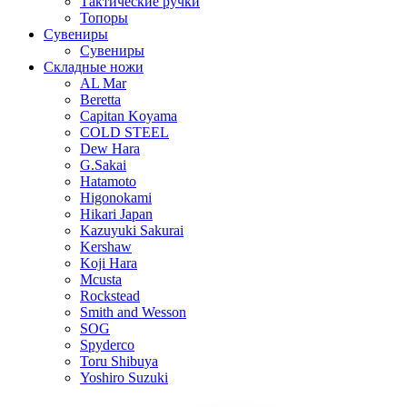
Тактические ручки
Топоры
Сувениры
Сувениры
Складные ножи
AL Mar
Beretta
Capitan Koyama
COLD STEEL
Dew Hara
G.Sakai
Hatamoto
Higonokami
Hikari Japan
Kazuyuki Sakurai
Kershaw
Koji Hara
Mcusta
Rockstead
Smith and Wesson
SOG
Spyderco
Toru Shibuya
Yoshiro Suzuki