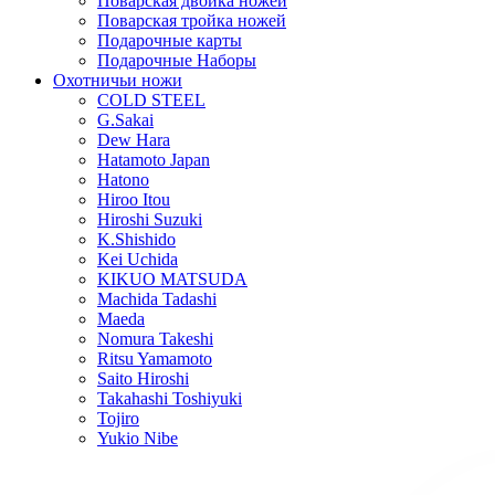
Поварская двойка ножей
Поварская тройка ножей
Подарочные карты
Подарочные Наборы
Охотничьи ножи
COLD STEEL
G.Sakai
Dew Hara
Hatamoto Japan
Hatono
Hiroo Itou
Hiroshi Suzuki
K.Shishido
Kei Uchida
KIKUO MATSUDA
Machida Tadashi
Maeda
Nomura Takeshi
Ritsu Yamamoto
Saito Hiroshi
Takahashi Toshiyuki
Tojiro
Yukio Nibe