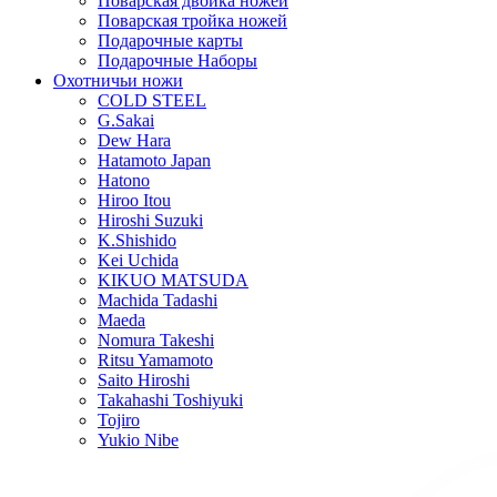
Поварская двойка ножей
Поварская тройка ножей
Подарочные карты
Подарочные Наборы
Охотничьи ножи
COLD STEEL
G.Sakai
Dew Hara
Hatamoto Japan
Hatono
Hiroo Itou
Hiroshi Suzuki
K.Shishido
Kei Uchida
KIKUO MATSUDA
Machida Tadashi
Maeda
Nomura Takeshi
Ritsu Yamamoto
Saito Hiroshi
Takahashi Toshiyuki
Tojiro
Yukio Nibe