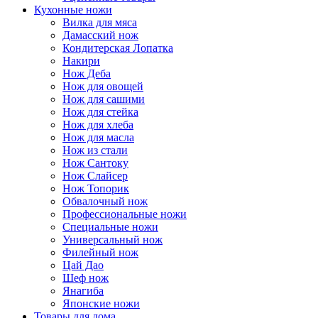
Кухонные ножи
Вилка для мяса
Дамасский нож
Кондитерская Лопатка
Накири
Нож Деба
Нож для овощей
Нож для сашими
Нож для стейка
Нож для хлеба
Нож для масла
Нож из стали
Нож Сантоку
Нож Слайсер
Нож Топорик
Обвалочный нож
Профессиональные ножи
Специальные ножи
Универсальный нож
Филейный нож
Цай Дао
Шеф нож
Янагиба
Японские ножи
Товары для дома