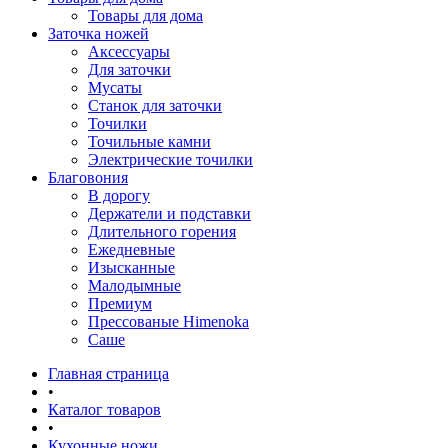
Товары для дома
Заточка ножей
Аксессуары
Для заточки
Мусаты
Станок для заточки
Точилки
Точильные камни
Электрические точилки
Благовония
В дорогу
Держатели и подставки
Длительного горения
Ежедневные
Изысканные
Малодымные
Премиум
Прессованые Himenoka
Саше
Главная страница
•
Каталог товаров
•
Кухонные ножи