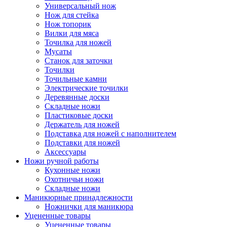
Универсальный нож
Нож для стейка
Нож топорик
Вилки для мяса
Точилка для ножей
Мусаты
Станок для заточки
Точилки
Точильные камни
Электрические точилки
Деревянные доски
Складные ножи
Пластиковые доски
Держатель для ножей
Подставка для ножей с наполнителем
Подставки для ножей
Аксессуары
Ножи ручной работы
Кухонные ножи
Охотничьи ножи
Складные ножи
Маникюрные принадлежности
Ножнички для маникюра
Уцененные товары
Уцененные товары