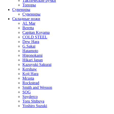
Тактические ручки
Топоры
Сувениры
Сувениры
Складные ножи
AL Mar
Beretta
Capitan Koyama
COLD STEEL
Dew Hara
G.Sakai
Hatamoto
Higonokami
Hikari Japan
Kazuyuki Sakurai
Kershaw
Koji Hara
Mcusta
Rockstead
Smith and Wesson
SOG
Spyderco
Toru Shibuya
Yoshiro Suzuki