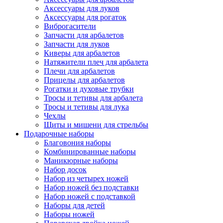
Аксессуары для луков
Аксессуары для рогаток
Виброгасители
Запчасти для арбалетов
Запчасти для луков
Киверы для арбалетов
Натяжители плеч для арбалета
Плечи для арбалетов
Прицелы для арбалетов
Рогатки и духовые трубки
Тросы и тетивы для арбалета
Тросы и тетивы для лука
Чехлы
Щиты и мишени для стрельбы
Подарочные наборы
Благовония наборы
Комбинированные наборы
Маникюрные наборы
Набор досок
Набор из четырех ножей
Набор ножей без подставки
Набор ножей с подставкой
Наборы для детей
Наборы ножей