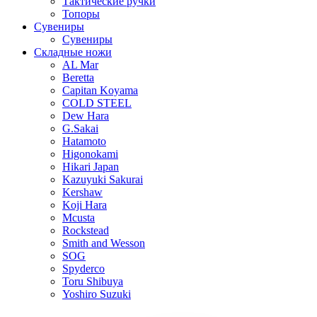
Тактические ручки
Топоры
Сувениры
Сувениры
Складные ножи
AL Mar
Beretta
Capitan Koyama
COLD STEEL
Dew Hara
G.Sakai
Hatamoto
Higonokami
Hikari Japan
Kazuyuki Sakurai
Kershaw
Koji Hara
Mcusta
Rockstead
Smith and Wesson
SOG
Spyderco
Toru Shibuya
Yoshiro Suzuki