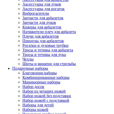
Аксессуары для луков
Аксессуары для рогаток
Виброгасители
Запчасти для арбалетов
Запчасти для луков
Киверы для арбалетов
Натяжители плеч для арбалета
Плечи для арбалетов
Прицелы для арбалетов
Рогатки и духовые трубки
Тросы и тетивы для арбалета
Тросы и тетивы для лука
Чехлы
Щиты и мишени для стрельбы
Подарочные наборы
Благовония наборы
Комбинированные наборы
Маникюрные наборы
Набор досок
Набор из четырех ножей
Набор ножей без подставки
Набор ножей с подставкой
Наборы для детей
Наборы ножей