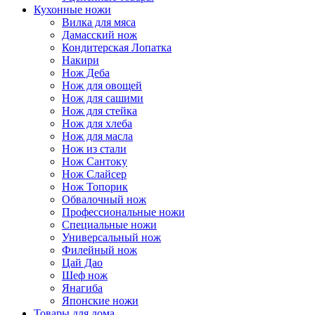
Кухонные ножи
Вилка для мяса
Дамасский нож
Кондитерская Лопатка
Накири
Нож Деба
Нож для овощей
Нож для сашими
Нож для стейка
Нож для хлеба
Нож для масла
Нож из стали
Нож Сантоку
Нож Слайсер
Нож Топорик
Обвалочный нож
Профессиональные ножи
Специальные ножи
Универсальный нож
Филейный нож
Цай Дао
Шеф нож
Янагиба
Японские ножи
Товары для дома