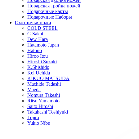
Поварская двойка ножей
Поварская тройка ножей
Подарочные карты
Подарочные Наборы
Охотничьи ножи
COLD STEEL
G.Sakai
Dew Hara
Hatamoto Japan
Hatono
Hiroo Itou
Hiroshi Suzuki
K.Shishido
Kei Uchida
KIKUO MATSUDA
Machida Tadashi
Maeda
Nomura Takeshi
Ritsu Yamamoto
Saito Hiroshi
Takahashi Toshiyuki
Tojiro
Yukio Nibe