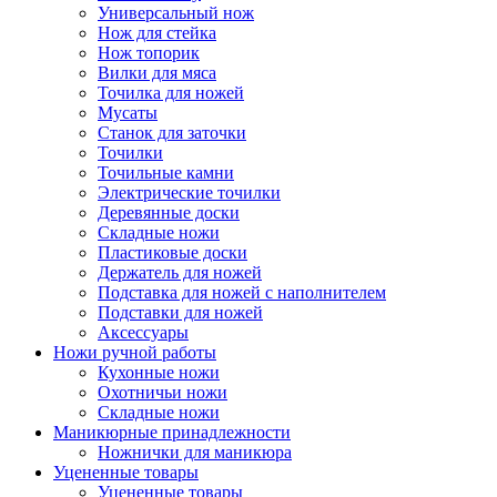
Универсальный нож
Нож для стейка
Нож топорик
Вилки для мяса
Точилка для ножей
Мусаты
Станок для заточки
Точилки
Точильные камни
Электрические точилки
Деревянные доски
Складные ножи
Пластиковые доски
Держатель для ножей
Подставка для ножей с наполнителем
Подставки для ножей
Аксессуары
Ножи ручной работы
Кухонные ножи
Охотничьи ножи
Складные ножи
Маникюрные принадлежности
Ножнички для маникюра
Уцененные товары
Уцененные товары