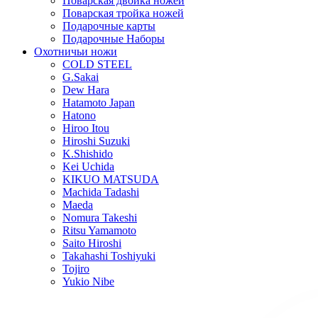
Поварская двойка ножей
Поварская тройка ножей
Подарочные карты
Подарочные Наборы
Охотничьи ножи
COLD STEEL
G.Sakai
Dew Hara
Hatamoto Japan
Hatono
Hiroo Itou
Hiroshi Suzuki
K.Shishido
Kei Uchida
KIKUO MATSUDA
Machida Tadashi
Maeda
Nomura Takeshi
Ritsu Yamamoto
Saito Hiroshi
Takahashi Toshiyuki
Tojiro
Yukio Nibe