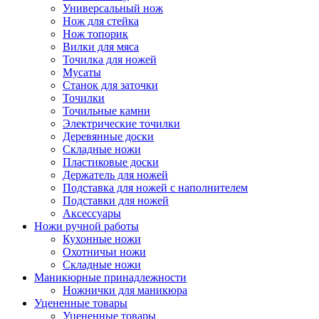
Универсальный нож
Нож для стейка
Нож топорик
Вилки для мяса
Точилка для ножей
Мусаты
Станок для заточки
Точилки
Точильные камни
Электрические точилки
Деревянные доски
Складные ножи
Пластиковые доски
Держатель для ножей
Подставка для ножей с наполнителем
Подставки для ножей
Аксессуары
Ножи ручной работы
Кухонные ножи
Охотничьи ножи
Складные ножи
Маникюрные принадлежности
Ножнички для маникюра
Уцененные товары
Уцененные товары