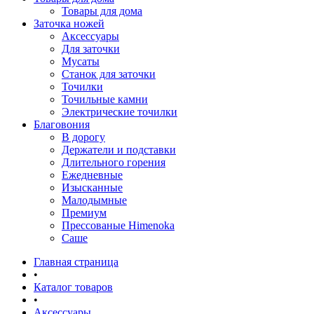
Товары для дома
Заточка ножей
Аксессуары
Для заточки
Мусаты
Станок для заточки
Точилки
Точильные камни
Электрические точилки
Благовония
В дорогу
Держатели и подставки
Длительного горения
Ежедневные
Изысканные
Малодымные
Премиум
Прессованые Himenoka
Саше
Главная страница
•
Каталог товаров
•
Аксессуары