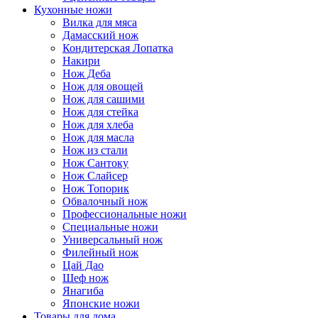
Кухонные ножи
Вилка для мяса
Дамасский нож
Кондитерская Лопатка
Накири
Нож Деба
Нож для овощей
Нож для сашими
Нож для стейка
Нож для хлеба
Нож для масла
Нож из стали
Нож Сантоку
Нож Слайсер
Нож Топорик
Обвалочный нож
Профессиональные ножи
Специальные ножи
Универсальный нож
Филейный нож
Цай Дао
Шеф нож
Янагиба
Японские ножи
Товары для дома