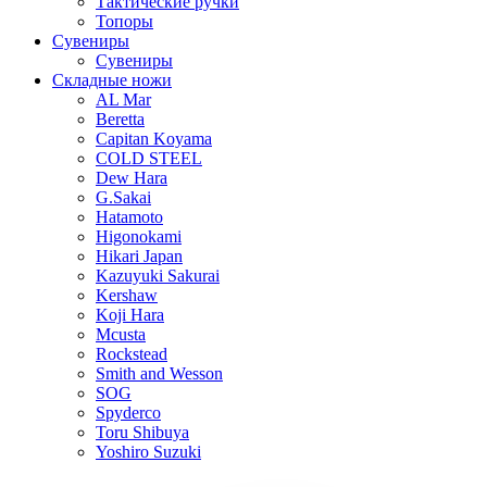
Тактические ручки
Топоры
Сувениры
Сувениры
Складные ножи
AL Mar
Beretta
Capitan Koyama
COLD STEEL
Dew Hara
G.Sakai
Hatamoto
Higonokami
Hikari Japan
Kazuyuki Sakurai
Kershaw
Koji Hara
Mcusta
Rockstead
Smith and Wesson
SOG
Spyderco
Toru Shibuya
Yoshiro Suzuki