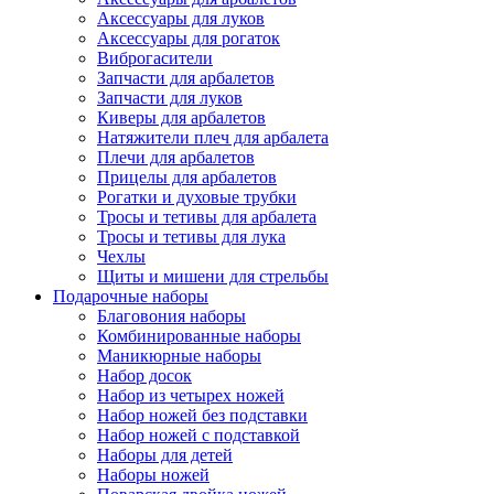
Аксессуары для луков
Аксессуары для рогаток
Виброгасители
Запчасти для арбалетов
Запчасти для луков
Киверы для арбалетов
Натяжители плеч для арбалета
Плечи для арбалетов
Прицелы для арбалетов
Рогатки и духовые трубки
Тросы и тетивы для арбалета
Тросы и тетивы для лука
Чехлы
Щиты и мишени для стрельбы
Подарочные наборы
Благовония наборы
Комбинированные наборы
Маникюрные наборы
Набор досок
Набор из четырех ножей
Набор ножей без подставки
Набор ножей с подставкой
Наборы для детей
Наборы ножей