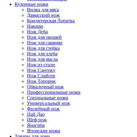
Кухонные ножи
Вилка для мяса
Дамасский нож
Кондитерская Лопатка
Накири
Нож Деба
Нож для овощей
Нож для сашими
Нож для стейка
Нож для хлеба
Нож для масла
Нож из стали
Нож Сантоку
Нож Слайсер
Нож Топорик
Обвалочный нож
Профессиональные ножи
Специальные ножи
Универсальный нож
Филейный нож
Цай Дао
Шеф нож
Янагиба
Японские ножи
Товары для дома