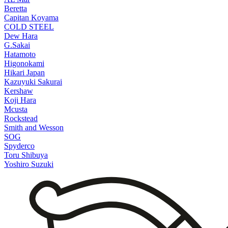
Beretta
Capitan Koyama
COLD STEEL
Dew Hara
G.Sakai
Hatamoto
Higonokami
Hikari Japan
Kazuyuki Sakurai
Kershaw
Koji Hara
Mcusta
Rockstead
Smith and Wesson
SOG
Spyderco
Toru Shibuya
Yoshiro Suzuki