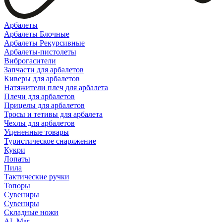
Арбалеты
Арбалеты Блочные
Арбалеты Рекурсивные
Арбалеты-пистолеты
Виброгасители
Запчасти для арбалетов
Киверы для арбалетов
Натяжители плеч для арбалета
Плечи для арбалетов
Прицелы для арбалетов
Тросы и тетивы для арбалета
Чехлы для арбалетов
Уцененные товары
Туристическое снаряжение
Кукри
Лопаты
Пила
Тактические ручки
Топоры
Сувениры
Сувениры
Складные ножи
AL Mar