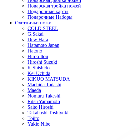
Поварская двойка ножей
Поварская тройка ножей
Подарочные карты
Подарочные Наборы
Охотничьи ножи
COLD STEEL
G.Sakai
Dew Hara
Hatamoto Japan
Hatono
Hiroo Itou
Hiroshi Suzuki
K.Shishido
Kei Uchida
KIKUO MATSUDA
Machida Tadashi
Maeda
Nomura Takeshi
Ritsu Yamamoto
Saito Hiroshi
Takahashi Toshiyuki
Tojiro
Yukio Nibe