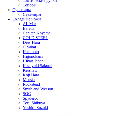
Тактические ручки
Топоры
Сувениры
Сувениры
Складные ножи
AL Mar
Beretta
Capitan Koyama
COLD STEEL
Dew Hara
G.Sakai
Hatamoto
Higonokami
Hikari Japan
Kazuyuki Sakurai
Kershaw
Koji Hara
Mcusta
Rockstead
Smith and Wesson
SOG
Spyderco
Toru Shibuya
Yoshiro Suzuki