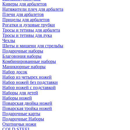
Киверы для арбалетов
Натяжители плеч для арбалета
Плечи для арбалетов
Прицелы для арбалетов
Рогатки и духовые трубки
Тросы и тетивы для арбалета
Тросы и тетивы для лука
Чехлы
Щиты и мишени для стрельбы
Подарочные наборы
Благовония наборы
Комбинированные наборы
Маникюрные наборы
Набор досок
Набор из четырех ножей
Набор ножей без подставки
Набор ножей с подставкой
Наборы для детей
Наборы ножей
Поварская двойка ножей
Поварская тройка ножей
Подарочные карты
Подарочные Наборы
Охотничьи ножи
COLD STEEL