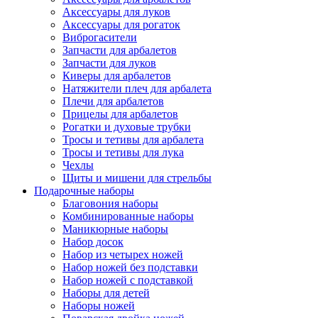
Аксессуары для луков
Аксессуары для рогаток
Виброгасители
Запчасти для арбалетов
Запчасти для луков
Киверы для арбалетов
Натяжители плеч для арбалета
Плечи для арбалетов
Прицелы для арбалетов
Рогатки и духовые трубки
Тросы и тетивы для арбалета
Тросы и тетивы для лука
Чехлы
Щиты и мишени для стрельбы
Подарочные наборы
Благовония наборы
Комбинированные наборы
Маникюрные наборы
Набор досок
Набор из четырех ножей
Набор ножей без подставки
Набор ножей с подставкой
Наборы для детей
Наборы ножей