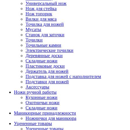
Универсальный нож
Нож для стейка
Нож топорик
Вилки для мяса
Точилка для ножей
Мусаты
Станок для заточки
Точилки
Точильные камни
Электрические точилки
Деревянные доски
Складные ножи
Пластиковые доски
Держатель для ножей
Подставка для ножей с наполнителем
Подставки для ножей
Аксессуары
Ножи ручной работы
Кухонные ножи
Охотничьи ножи
Складные ножи
Маникюрные принадлежности
Ножнички для маникюра
Уцененные товары
Уцененные товары