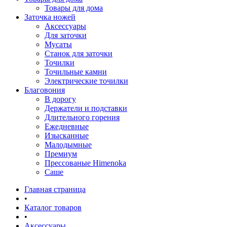
Товары для дома
Заточка ножей
Аксессуары
Для заточки
Мусаты
Станок для заточки
Точилки
Точильные камни
Электрические точилки
Благовония
В дорогу
Держатели и подставки
Длительного горения
Ежедневные
Изысканные
Малодымные
Премиум
Прессованые Himenoka
Саше
Главная страница
•
Каталог товаров
•
Аксессуары