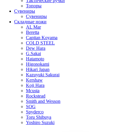
Тактические ручки
Топоры
Сувениры
Сувениры
Складные ножи
AL Mar
Beretta
Capitan Koyama
COLD STEEL
Dew Hara
G.Sakai
Hatamoto
Higonokami
Hikari Japan
Kazuyuki Sakurai
Kershaw
Koji Hara
Mcusta
Rockstead
Smith and Wesson
SOG
Spyderco
Toru Shibuya
Yoshiro Suzuki