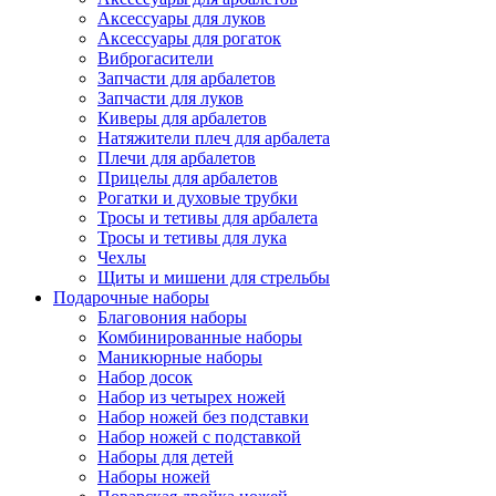
Аксессуары для луков
Аксессуары для рогаток
Виброгасители
Запчасти для арбалетов
Запчасти для луков
Киверы для арбалетов
Натяжители плеч для арбалета
Плечи для арбалетов
Прицелы для арбалетов
Рогатки и духовые трубки
Тросы и тетивы для арбалета
Тросы и тетивы для лука
Чехлы
Щиты и мишени для стрельбы
Подарочные наборы
Благовония наборы
Комбинированные наборы
Маникюрные наборы
Набор досок
Набор из четырех ножей
Набор ножей без подставки
Набор ножей с подставкой
Наборы для детей
Наборы ножей