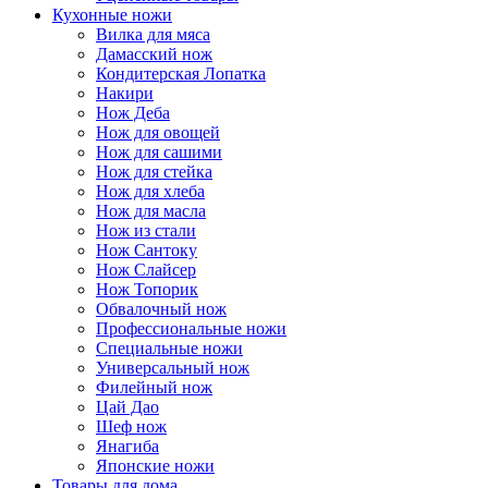
Кухонные ножи
Вилка для мяса
Дамасский нож
Кондитерская Лопатка
Накири
Нож Деба
Нож для овощей
Нож для сашими
Нож для стейка
Нож для хлеба
Нож для масла
Нож из стали
Нож Сантоку
Нож Слайсер
Нож Топорик
Обвалочный нож
Профессиональные ножи
Специальные ножи
Универсальный нож
Филейный нож
Цай Дао
Шеф нож
Янагиба
Японские ножи
Товары для дома