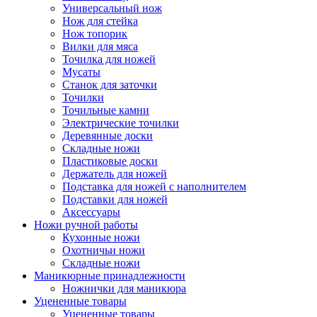
Универсальный нож
Нож для стейка
Нож топорик
Вилки для мяса
Точилка для ножей
Мусаты
Станок для заточки
Точилки
Точильные камни
Электрические точилки
Деревянные доски
Складные ножи
Пластиковые доски
Держатель для ножей
Подставка для ножей с наполнителем
Подставки для ножей
Аксессуары
Ножи ручной работы
Кухонные ножи
Охотничьи ножи
Складные ножи
Маникюрные принадлежности
Ножнички для маникюра
Уцененные товары
Уцененные товары