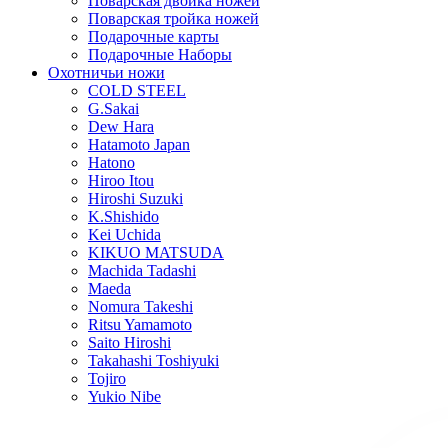
Поварская двойка ножей
Поварская тройка ножей
Подарочные карты
Подарочные Наборы
Охотничьи ножи
COLD STEEL
G.Sakai
Dew Hara
Hatamoto Japan
Hatono
Hiroo Itou
Hiroshi Suzuki
K.Shishido
Kei Uchida
KIKUO MATSUDA
Machida Tadashi
Maeda
Nomura Takeshi
Ritsu Yamamoto
Saito Hiroshi
Takahashi Toshiyuki
Tojiro
Yukio Nibe