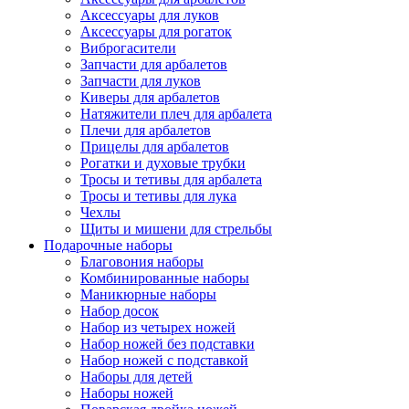
Аксессуары для луков
Аксессуары для рогаток
Виброгасители
Запчасти для арбалетов
Запчасти для луков
Киверы для арбалетов
Натяжители плеч для арбалета
Плечи для арбалетов
Прицелы для арбалетов
Рогатки и духовые трубки
Тросы и тетивы для арбалета
Тросы и тетивы для лука
Чехлы
Щиты и мишени для стрельбы
Подарочные наборы
Благовония наборы
Комбинированные наборы
Маникюрные наборы
Набор досок
Набор из четырех ножей
Набор ножей без подставки
Набор ножей с подставкой
Наборы для детей
Наборы ножей