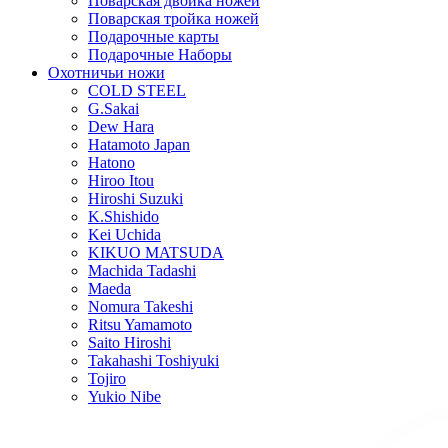
Поварская двойка ножей
Поварская тройка ножей
Подарочные карты
Подарочные Наборы
Охотничьи ножи
COLD STEEL
G.Sakai
Dew Hara
Hatamoto Japan
Hatono
Hiroo Itou
Hiroshi Suzuki
K.Shishido
Kei Uchida
KIKUO MATSUDA
Machida Tadashi
Maeda
Nomura Takeshi
Ritsu Yamamoto
Saito Hiroshi
Takahashi Toshiyuki
Tojiro
Yukio Nibe