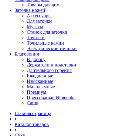
Товары для дома
Заточка ножей
Аксессуары
Для заточки
Мусаты
Станок для заточки
Точилки
Точильные камни
Электрические точилки
Благовония
В дорогу
Держатели и подставки
Длительного горения
Ежедневные
Изысканные
Малодымные
Премиум
Прессованые Himenoka
Саше
Главная страница
•
Каталог товаров
•
Луки