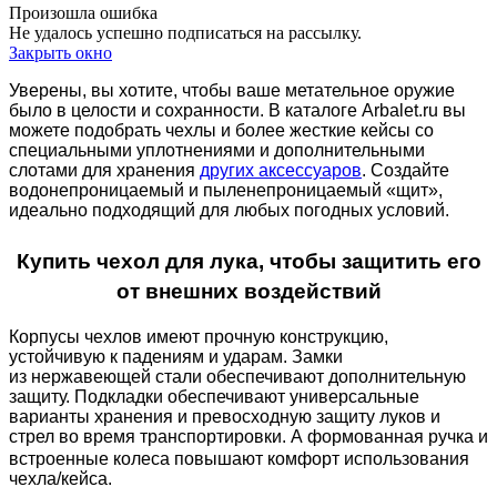
Произошла ошибка
Не удалось успешно подписаться на рассылку.
Закрыть окно
Уверены, вы хотите, чтобы ваше метательное оружие
было в целости и сохранности. В каталоге
Arbalet.ru
вы
можете подобрать чехлы и более жесткие кейсы со
специальными уплотнениями и дополнительными
слотами для хранения
других аксессуаров
. Создайте
водонепроницаем
ый
и пыленепроницаем
ый «
щит
»,
идеально подходящ
ий
для
любых
погодных условий.
Купить чехол для лука, чтобы защитить его
от внешних воздействий
К
орпус
ы
чехлов
име
ю
т проч
ную
конструкцию,
устойчивую к падениям и ударам.
Замки
из
нержавеющей стали обеспечивают дополнительную
защиту.
Подкладки обе
спечива
ю
т универсальные
варианты хранения и превосходную защиту луков и
стрел во время транспортировки.
А ф
ормованная ручка и
встроенные колеса
повышают комфорт использования
чехла/кейса.