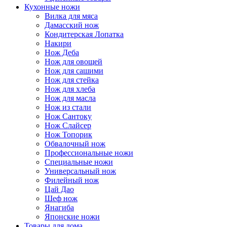
Кухонные ножи
Вилка для мяса
Дамасский нож
Кондитерская Лопатка
Накири
Нож Деба
Нож для овощей
Нож для сашими
Нож для стейка
Нож для хлеба
Нож для масла
Нож из стали
Нож Сантоку
Нож Слайсер
Нож Топорик
Обвалочный нож
Профессиональные ножи
Специальные ножи
Универсальный нож
Филейный нож
Цай Дао
Шеф нож
Янагиба
Японские ножи
Товары для дома