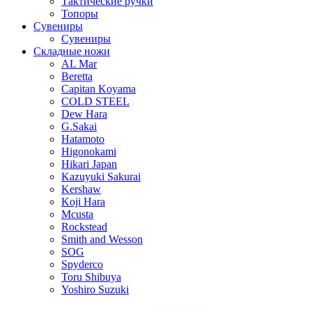
Тактические ручки
Топоры
Сувениры
Сувениры
Складные ножи
AL Mar
Beretta
Capitan Koyama
COLD STEEL
Dew Hara
G.Sakai
Hatamoto
Higonokami
Hikari Japan
Kazuyuki Sakurai
Kershaw
Koji Hara
Mcusta
Rockstead
Smith and Wesson
SOG
Spyderco
Toru Shibuya
Yoshiro Suzuki