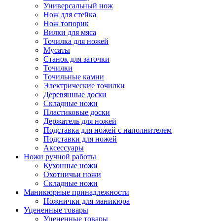
Универсальный нож
Нож для стейка
Нож топорик
Вилки для мяса
Точилка для ножей
Мусаты
Станок для заточки
Точилки
Точильные камни
Электрические точилки
Деревянные доски
Складные ножи
Пластиковые доски
Держатель для ножей
Подставка для ножей с наполнителем
Подставки для ножей
Аксессуары
Ножи ручной работы
Кухонные ножи
Охотничьи ножи
Складные ножи
Маникюрные принадлежности
Ножнички для маникюра
Уцененные товары
Уцененные товары