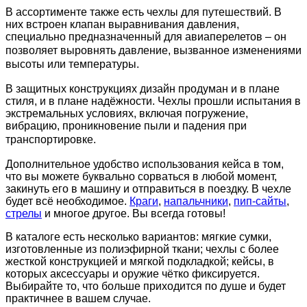
В ассортименте также есть чехлы для путешествий. В
них встроен
клапан выравнивания давления
,
специально
предназначен
ный
для авиаперелетов
– он
позволяет выровнять
давлени
е
, вызван
ное
изменениями
высоты или температуры.
В защитных конструкциях дизайн продуман и в плане
стиля, и в плане надёжности. Чехлы прошли
испытания в
экстремальных условиях, включая погружение,
вибрацию,
проникновение
пыл
и
и падения при
транспортировке.
Дополнительное удобство использования кейса в том,
что вы можете буквально сорваться в любой момент,
закинуть его в машину и отправиться в поездку. В чехле
будет всё необходимое.
Краги
,
напальчники
,
пип-сайты
,
стрелы
и многое другое. Вы всегда готовы!
В каталоге есть несколько вариантов: мягкие сумки,
изготовленные из полиэфирной ткани; чехлы с более
жесткой конструкцией и мягкой подкладкой; кейсы, в
которых аксессуары и оружие чётко фиксируется.
Выбирайте то, что больше приходится по душе и будет
практичнее в вашем случае.