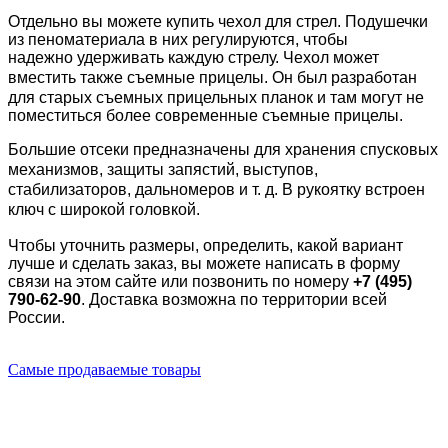
Отдельно вы можете купить чехол для стрел.
Подушечки
из пеноматериала
в них
регулируются, чтобы
надежно
удерживать каждую стрелу. Чехол может
вместить также с
ъемны
е
прицел
ы. Он
был разработан
для старых съемных прицельных планок и там могут не
поместиться более современные съемные прицелы.
Б
ольши
е
отсек
и
предназначены для хранения спусковых
механизмов, защиты запястий, выступов,
стабилизаторов,
дальномер
ов
и т. д. В рукоятку встроен
ключ с широкой головкой.
Чтобы уточнить размеры, определить, какой вариант
лучше и сделать заказ, вы можете написать в форму
связи на этом сайте или позвонить по номеру
+7 (495)
790-62-90
. Доставка возможна по территории всей
России.
Самые продаваемые товары