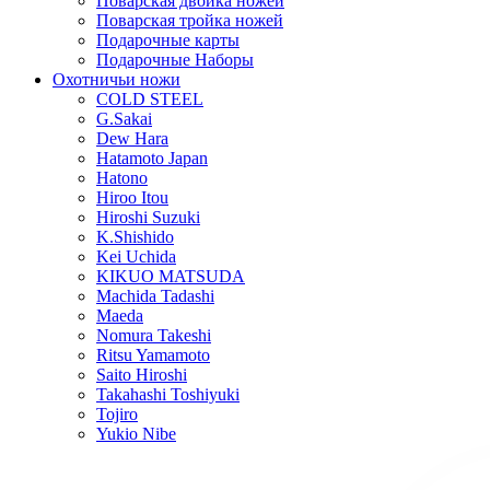
Поварская двойка ножей
Поварская тройка ножей
Подарочные карты
Подарочные Наборы
Охотничьи ножи
COLD STEEL
G.Sakai
Dew Hara
Hatamoto Japan
Hatono
Hiroo Itou
Hiroshi Suzuki
K.Shishido
Kei Uchida
KIKUO MATSUDA
Machida Tadashi
Maeda
Nomura Takeshi
Ritsu Yamamoto
Saito Hiroshi
Takahashi Toshiyuki
Tojiro
Yukio Nibe