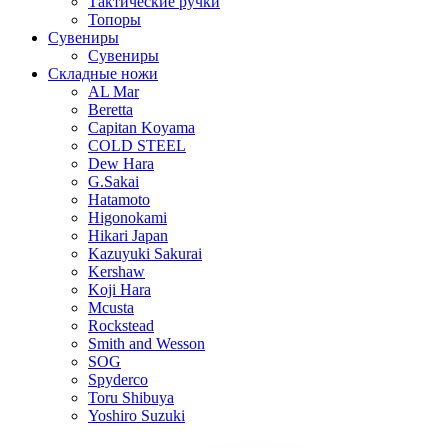
Тактические ручки
Топоры
Сувениры
Сувениры
Складные ножи
AL Mar
Beretta
Capitan Koyama
COLD STEEL
Dew Hara
G.Sakai
Hatamoto
Higonokami
Hikari Japan
Kazuyuki Sakurai
Kershaw
Koji Hara
Mcusta
Rockstead
Smith and Wesson
SOG
Spyderco
Toru Shibuya
Yoshiro Suzuki