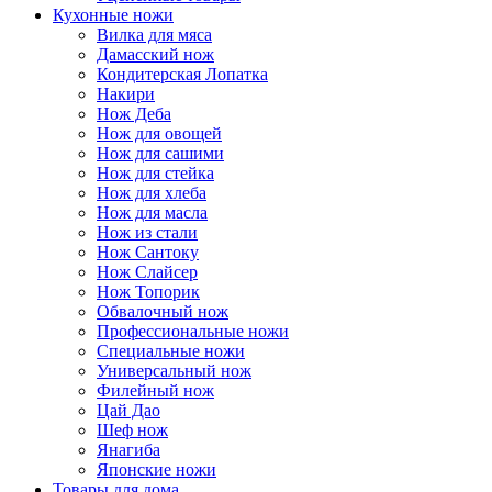
Кухонные ножи
Вилка для мяса
Дамасский нож
Кондитерская Лопатка
Накири
Нож Деба
Нож для овощей
Нож для сашими
Нож для стейка
Нож для хлеба
Нож для масла
Нож из стали
Нож Сантоку
Нож Слайсер
Нож Топорик
Обвалочный нож
Профессиональные ножи
Специальные ножи
Универсальный нож
Филейный нож
Цай Дао
Шеф нож
Янагиба
Японские ножи
Товары для дома