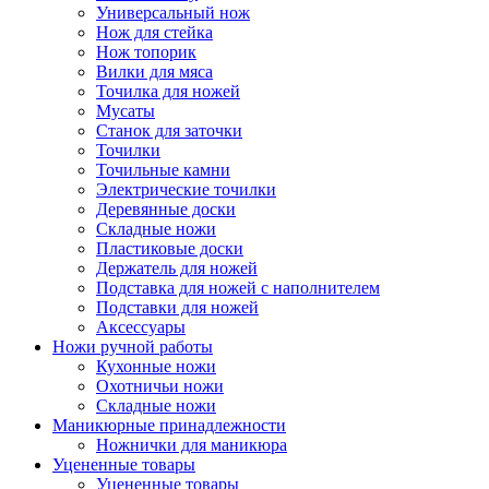
Универсальный нож
Нож для стейка
Нож топорик
Вилки для мяса
Точилка для ножей
Мусаты
Станок для заточки
Точилки
Точильные камни
Электрические точилки
Деревянные доски
Складные ножи
Пластиковые доски
Держатель для ножей
Подставка для ножей с наполнителем
Подставки для ножей
Аксессуары
Ножи ручной работы
Кухонные ножи
Охотничьи ножи
Складные ножи
Маникюрные принадлежности
Ножнички для маникюра
Уцененные товары
Уцененные товары