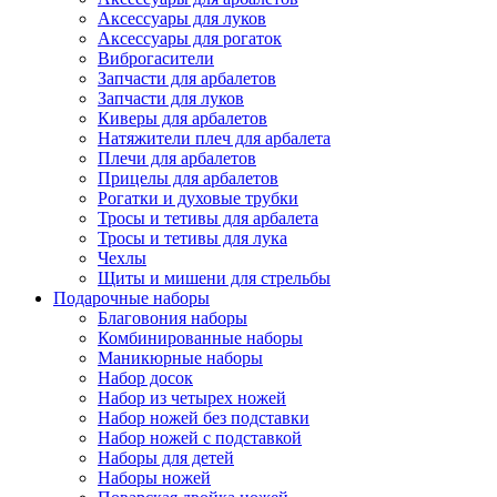
Аксессуары для луков
Аксессуары для рогаток
Виброгасители
Запчасти для арбалетов
Запчасти для луков
Киверы для арбалетов
Натяжители плеч для арбалета
Плечи для арбалетов
Прицелы для арбалетов
Рогатки и духовые трубки
Тросы и тетивы для арбалета
Тросы и тетивы для лука
Чехлы
Щиты и мишени для стрельбы
Подарочные наборы
Благовония наборы
Комбинированные наборы
Маникюрные наборы
Набор досок
Набор из четырех ножей
Набор ножей без подставки
Набор ножей с подставкой
Наборы для детей
Наборы ножей