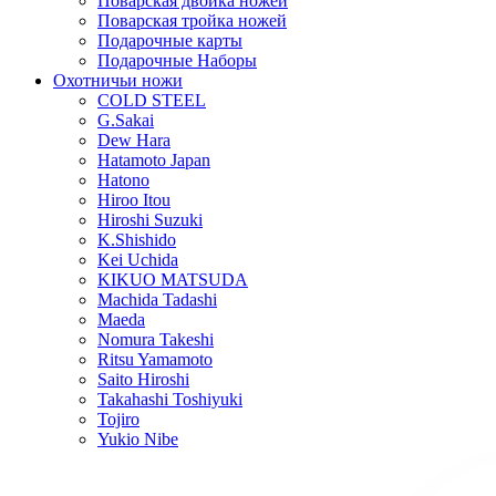
Поварская двойка ножей
Поварская тройка ножей
Подарочные карты
Подарочные Наборы
Охотничьи ножи
COLD STEEL
G.Sakai
Dew Hara
Hatamoto Japan
Hatono
Hiroo Itou
Hiroshi Suzuki
K.Shishido
Kei Uchida
KIKUO MATSUDA
Machida Tadashi
Maeda
Nomura Takeshi
Ritsu Yamamoto
Saito Hiroshi
Takahashi Toshiyuki
Tojiro
Yukio Nibe