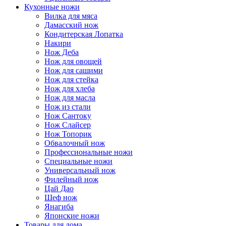
Кухонные ножи
Вилка для мяса
Дамасский нож
Кондитерская Лопатка
Накири
Нож Деба
Нож для овощей
Нож для сашими
Нож для стейка
Нож для хлеба
Нож для масла
Нож из стали
Нож Сантоку
Нож Слайсер
Нож Топорик
Обвалочный нож
Профессиональные ножи
Специальные ножи
Универсальный нож
Филейный нож
Цай Дао
Шеф нож
Янагиба
Японские ножи
Товары для дома