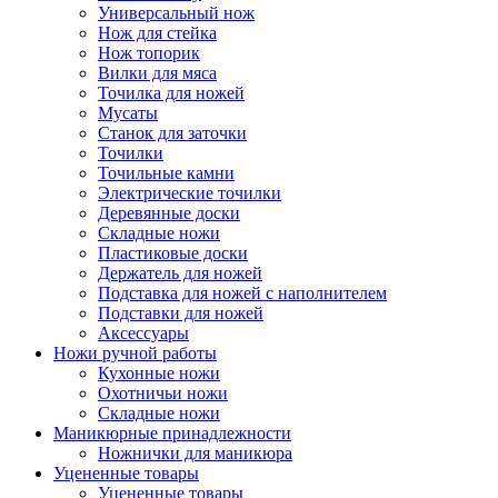
Универсальный нож
Нож для стейка
Нож топорик
Вилки для мяса
Точилка для ножей
Мусаты
Станок для заточки
Точилки
Точильные камни
Электрические точилки
Деревянные доски
Складные ножи
Пластиковые доски
Держатель для ножей
Подставка для ножей с наполнителем
Подставки для ножей
Аксессуары
Ножи ручной работы
Кухонные ножи
Охотничьи ножи
Складные ножи
Маникюрные принадлежности
Ножнички для маникюра
Уцененные товары
Уцененные товары