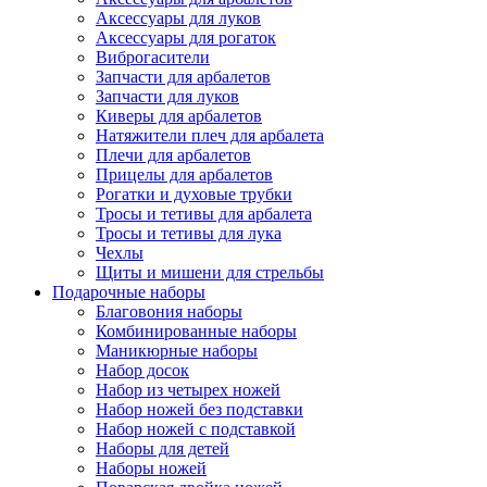
Аксессуары для луков
Аксессуары для рогаток
Виброгасители
Запчасти для арбалетов
Запчасти для луков
Киверы для арбалетов
Натяжители плеч для арбалета
Плечи для арбалетов
Прицелы для арбалетов
Рогатки и духовые трубки
Тросы и тетивы для арбалета
Тросы и тетивы для лука
Чехлы
Щиты и мишени для стрельбы
Подарочные наборы
Благовония наборы
Комбинированные наборы
Маникюрные наборы
Набор досок
Набор из четырех ножей
Набор ножей без подставки
Набор ножей с подставкой
Наборы для детей
Наборы ножей