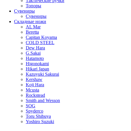
Тактические ручки
Топоры
Сувениры
Сувениры
Складные ножи
AL Mar
Beretta
Capitan Koyama
COLD STEEL
Dew Hara
G.Sakai
Hatamoto
Higonokami
Hikari Japan
Kazuyuki Sakurai
Kershaw
Koji Hara
Mcusta
Rockstead
Smith and Wesson
SOG
Spyderco
Toru Shibuya
Yoshiro Suzuki