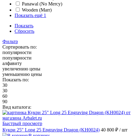
Panawal (No Mercy)
Wooden (Marr)
Показать ещё 1
Показать
Сбросить
Фильтр
Сортировать по:
популярности
популярности
алфавиту
увеличению цены
уменьшению цены
Показать по:
30
30
60
90
Вид каталога:
Быстрый просмотр
Кукри 25" Long 25 Engraving Dragon (KH0024)
40 800 ₽
/ шт
В корзину