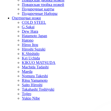
Поварская двойка ножей
Поварская тройка ножей
Подарочные карты
Подарочные Наборы
Охотничьи ножи
COLD STEEL
G.Sakai
Dew Hara
Hatamoto Japan
Hatono
Hiroo Itou
Hiroshi Suzuki
K.Shishido
Kei Uchida
KIKUO MATSUDA
Machida Tadashi
Maeda
Nomura Takeshi
Ritsu Yamamoto
Saito Hiroshi
Takahashi Toshiyuki
Tojiro
Yukio Nibe