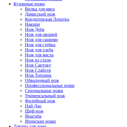
Кухонные ножи
Вилка для мяса
Дамасский нож
Кондитерская Лопатка
Накири
Нож Деба
Нож для овощей
Нож для сашими
Нож для стейка
Нож для хлеба
Нож для масла
Нож из стали
Нож Сантоку
Нож Слайсер
Нож Топорик
Обвалочный нож
Профессиональные ножи
Специальные ножи
Универсальный нож
Филейный нож
Цай Дао
Шеф нож
Янагиба
Японские ножи
Товары для дома