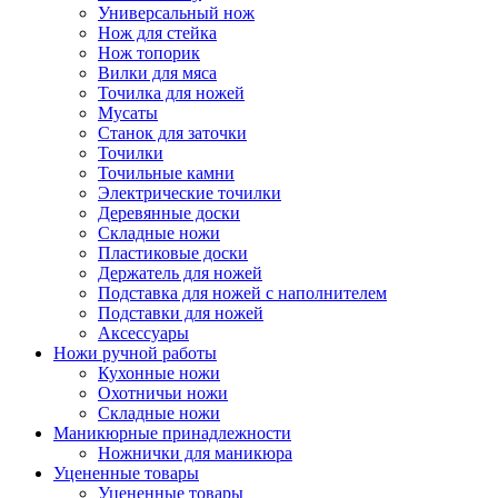
Универсальный нож
Нож для стейка
Нож топорик
Вилки для мяса
Точилка для ножей
Мусаты
Станок для заточки
Точилки
Точильные камни
Электрические точилки
Деревянные доски
Складные ножи
Пластиковые доски
Держатель для ножей
Подставка для ножей с наполнителем
Подставки для ножей
Аксессуары
Ножи ручной работы
Кухонные ножи
Охотничьи ножи
Складные ножи
Маникюрные принадлежности
Ножнички для маникюра
Уцененные товары
Уцененные товары