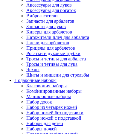
Аксессуары для луков
Аксессуары для рогаток
Виброгасители
Запчасти для арбалетов
Запчасти для луков
Киверы для арбалетов
Натяжители плеч для арбалета
Плечи для арбалетов
Прицелы для арбалетов
Рогатки и духовые трубки
Тросы и тетивы для арбалета
Тросы и тетивы для лука
Чехлы
Щиты и мишени для стрельбы
Подарочные наборы
Благовония наборы
Комбинированные наборы
Маникюрные наборы
Набор досок
Набор из четырех ножей
Набор ножей без подставки
Набор ножей с подставкой
Наборы для детей
Наборы ножей