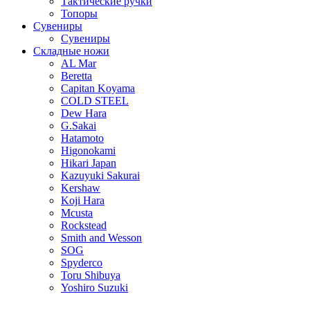
Тактические ручки
Топоры
Сувениры
Сувениры
Складные ножи
AL Mar
Beretta
Capitan Koyama
COLD STEEL
Dew Hara
G.Sakai
Hatamoto
Higonokami
Hikari Japan
Kazuyuki Sakurai
Kershaw
Koji Hara
Mcusta
Rockstead
Smith and Wesson
SOG
Spyderco
Toru Shibuya
Yoshiro Suzuki