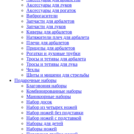
Аксессуары для луков
Аксессуары для рогаток
Виброгасители
Запчасти для арбалетов
Запчасти для луков
Киверы для арбалетов
Натяжители плеч для арбалета
Плечи для арбалетов
Прицелы для арбалетов
Рогатки и духовые трубки
Тросы и тетивы для арбалета
Тросы и тетивы для лука
Чехлы
Щиты и мишени для стрельбы
Подарочные наборы
Благовония наборы
Комбинированные наборы
Маникюрные наборы
Набор досок
Набор из четырех ножей
Набор ножей без подставки
Набор ножей с подставкой
Наборы для детей
Наборы ножей