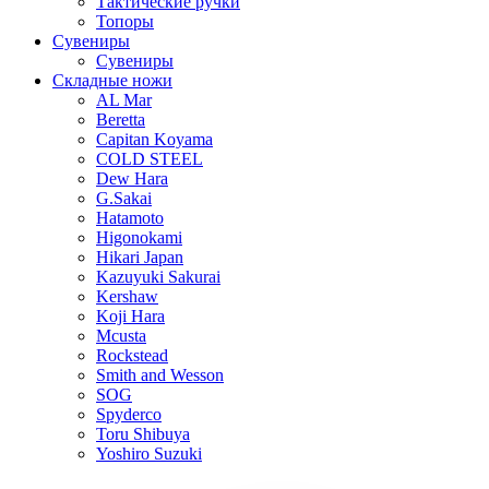
Тактические ручки
Топоры
Сувениры
Сувениры
Складные ножи
AL Mar
Beretta
Capitan Koyama
COLD STEEL
Dew Hara
G.Sakai
Hatamoto
Higonokami
Hikari Japan
Kazuyuki Sakurai
Kershaw
Koji Hara
Mcusta
Rockstead
Smith and Wesson
SOG
Spyderco
Toru Shibuya
Yoshiro Suzuki