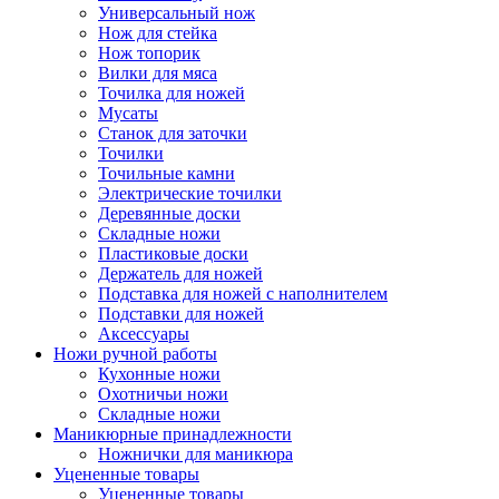
Универсальный нож
Нож для стейка
Нож топорик
Вилки для мяса
Точилка для ножей
Мусаты
Станок для заточки
Точилки
Точильные камни
Электрические точилки
Деревянные доски
Складные ножи
Пластиковые доски
Держатель для ножей
Подставка для ножей с наполнителем
Подставки для ножей
Аксессуары
Ножи ручной работы
Кухонные ножи
Охотничьи ножи
Складные ножи
Маникюрные принадлежности
Ножнички для маникюра
Уцененные товары
Уцененные товары