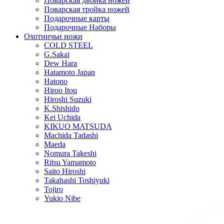
Поварская двойка ножей
Поварская тройка ножей
Подарочные карты
Подарочные Наборы
Охотничьи ножи
COLD STEEL
G.Sakai
Dew Hara
Hatamoto Japan
Hatono
Hiroo Itou
Hiroshi Suzuki
K.Shishido
Kei Uchida
KIKUO MATSUDA
Machida Tadashi
Maeda
Nomura Takeshi
Ritsu Yamamoto
Saito Hiroshi
Takahashi Toshiyuki
Tojiro
Yukio Nibe