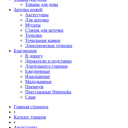
Товары для дома
Заточка ножей
Аксессуары
Для заточки
Мусаты
Станок для заточки
Точилки
Точильные камни
Электрические точилки
Благовония
В дорогу
Держатели и подставки
Длительного горения
Ежедневные
Изысканные
Малодымные
Премиум
Прессованые Himenoka
Саше
Главная страница
•
Каталог товаров
•
Аксессуары