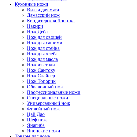
Кухонные ножи
Вилка для мяса
Дамасский нож
Кондитерская Лопатка
Накири
Нож Деба
Нож для овощей
Нож для сашими
Нож для стейка
Нож для хлеба
Нож для масла
Нож из стали
Нож Сантоку
Нож Слайсер
Нож Топорик
Обвалочный нож
Профессиональные ножи
Специальные ножи
Универсальный нож
Филейный нож
Цай Дао
Шеф нож
Янагиба
Японские ножи
Товары для дома