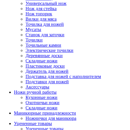
Универсальный нож
Нож для стейка
Нож топорик
Вилки для мяса
Точилка для ножей
Мусаты
Станок для заточки
Точилки
Точильные камни
Электрические точилки
Деревянные доски
Складные ножи
Пластиковые доски
Держатель для ножей
Подставка для ножей с наполнителем
Подставки для ножей
Аксессуары
Ножи ручной работы
Кухонные ножи
Охотничьи ножи
Складные ножи
Маникюрные принадлежности
Ножнички для маникюра
Уцененные товары
Уцененные товары