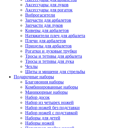
Аксессуары для луков
Аксессуары для рогаток
Виброгасители
Запчасти для арбалетов
Запчасти для луков
Киверы для арбалетов
Натяжители плеч для арбалета
Плечи для арбалетов
Прицелы для арбалетов
Рогатки и духовые трубки
Тросы и тетивы для арбалета
Тросы и тетивы для лука
Чехлы
Щиты и мишени для стрельбы
Подарочные наборы
Благовония наборы
Комбинированные наборы
Маникюрные наборы
Набор досок
Набор из четырех ножей
Набор ножей без подставки
Набор ножей с подставкой
Наборы для детей
Наборы ножей