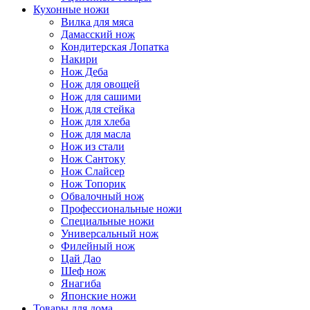
Кухонные ножи
Вилка для мяса
Дамасский нож
Кондитерская Лопатка
Накири
Нож Деба
Нож для овощей
Нож для сашими
Нож для стейка
Нож для хлеба
Нож для масла
Нож из стали
Нож Сантоку
Нож Слайсер
Нож Топорик
Обвалочный нож
Профессиональные ножи
Специальные ножи
Универсальный нож
Филейный нож
Цай Дао
Шеф нож
Янагиба
Японские ножи
Товары для дома