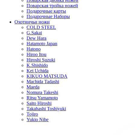
Поварская двойка ножей
Поварская тройка ножей
Подарочные карты
Подарочные Наборы
Охотничьи ножи
COLD STEEL
G.Sakai
Dew Hara
Hatamoto Japan
Hatono
Hiroo Itou
Hiroshi Suzuki
K.Shishido
Kei Uchida
KIKUO MATSUDA
Machida Tadashi
Maeda
Nomura Takeshi
Ritsu Yamamoto
Saito Hiroshi
Takahashi Toshiyuki
Tojiro
Yukio Nibe