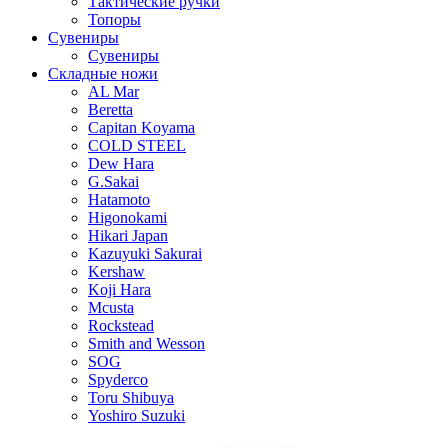
Тактические ручки
Топоры
Сувениры
Сувениры
Складные ножи
AL Mar
Beretta
Capitan Koyama
COLD STEEL
Dew Hara
G.Sakai
Hatamoto
Higonokami
Hikari Japan
Kazuyuki Sakurai
Kershaw
Koji Hara
Mcusta
Rockstead
Smith and Wesson
SOG
Spyderco
Toru Shibuya
Yoshiro Suzuki