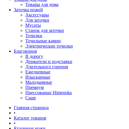
Товары для дома
Заточка ножей
Аксессуары
Для заточки
Мусаты
Станок для заточки
Точилки
Точильные камни
Электрические точилки
Благовония
В дорогу
Держатели и подставки
Длительного горения
Ежедневные
Изысканные
Малодымные
Премиум
Прессованые Himenoka
Саше
Главная страница
•
Каталог товаров
•
Кухонные ножи