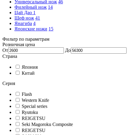
Универсальный нож
46
Филейный нож
14
Цай Дао
1
Шеф нож
41
Янагиба
4
Японские ножи
15
Фильтр по параметрам
Розничная цена
От
До
Страна
Япония
Китай
Серия
Flash
Western Knife
Special series
Ryutoku
REIGETSU
Seki Magoroku Composite
REIGETSU