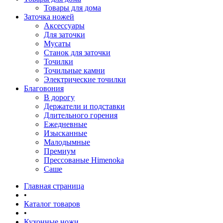
Товары для дома
Заточка ножей
Аксессуары
Для заточки
Мусаты
Станок для заточки
Точилки
Точильные камни
Электрические точилки
Благовония
В дорогу
Держатели и подставки
Длительного горения
Ежедневные
Изысканные
Малодымные
Премиум
Прессованые Himenoka
Саше
Главная страница
•
Каталог товаров
•
Кухонные ножи