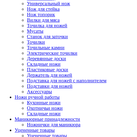
Универсальный нож
Нож для стейка
Нож топорик
Вилки для мяса
Точилка для ножей
Мусаты
Станок для заточки
Точилки
Точильные камни
Электрические точилки
Деревянные доски
Складные ножи
Пластиковые доски
Держатель для ножей
Подставка для ножей с наполнителем
Подставки для ножей
Аксессуары
Ножи ручной работы
Кухонные ножи
Охотничьи ножи
Складные ножи
Маникюрные принадлежности
Ножнички для маникюра
Уцененные товары
Уцененные товары