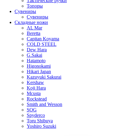
Тактические ручки
Топоры
Сувениры
Сувениры
Складные ножи
AL Mar
Beretta
Capitan Koyama
COLD STEEL
Dew Hara
G.Sakai
Hatamoto
Higonokami
Hikari Japan
Kazuyuki Sakurai
Kershaw
Koji Hara
Mcusta
Rockstead
Smith and Wesson
SOG
Spyderco
Toru Shibuya
Yoshiro Suzuki