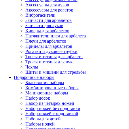
Аксессуары для луков
Аксессуары для рогаток
Виброгасители
Запчасти для арбалетов
Запчасти для луков
Киверы для арбалетов
Натяжители плеч для арбалета
Плечи для арбалетов
Прицелы для арбалетов
Рогатки и духовые трубки
Тросы и тетивы для арбалета
Тросы и тетивы для лука
Чехлы
Щиты и мишени для стрельбы
Подарочные наборы
Благовония наборы
Комбинированные наборы
Маникюрные наборы
Набор досок
Набор из четырех ножей
Набор ножей без подставки
Набор ножей с подставкой
Наборы для детей
Наборы ножей