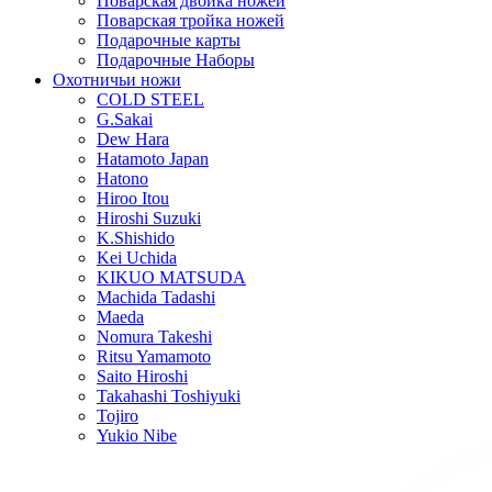
Поварская двойка ножей
Поварская тройка ножей
Подарочные карты
Подарочные Наборы
Охотничьи ножи
COLD STEEL
G.Sakai
Dew Hara
Hatamoto Japan
Hatono
Hiroo Itou
Hiroshi Suzuki
K.Shishido
Kei Uchida
KIKUO MATSUDA
Machida Tadashi
Maeda
Nomura Takeshi
Ritsu Yamamoto
Saito Hiroshi
Takahashi Toshiyuki
Tojiro
Yukio Nibe