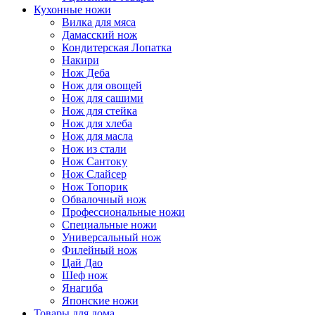
Кухонные ножи
Вилка для мяса
Дамасский нож
Кондитерская Лопатка
Накири
Нож Деба
Нож для овощей
Нож для сашими
Нож для стейка
Нож для хлеба
Нож для масла
Нож из стали
Нож Сантоку
Нож Слайсер
Нож Топорик
Обвалочный нож
Профессиональные ножи
Специальные ножи
Универсальный нож
Филейный нож
Цай Дао
Шеф нож
Янагиба
Японские ножи
Товары для дома