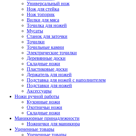
Универсальный нож
Нож для стейка
Нож топорик
Вилки для мяса
Точилка для ножей
Мусаты
Станок для заточки
Точилки
Точильные камни
Электрические точилки
Деревянные доски
Складные ножи
Пластиковые доски
Держатель для ножей
Подставка для ножей с наполнителем
Подставки для ножей
Аксессуары
Ножи ручной работы
Кухонные ножи
Охотничьи ножи
Складные ножи
Маникюрные принадлежности
Ножнички для маникюра
Уцененные товары
Уцененные товары