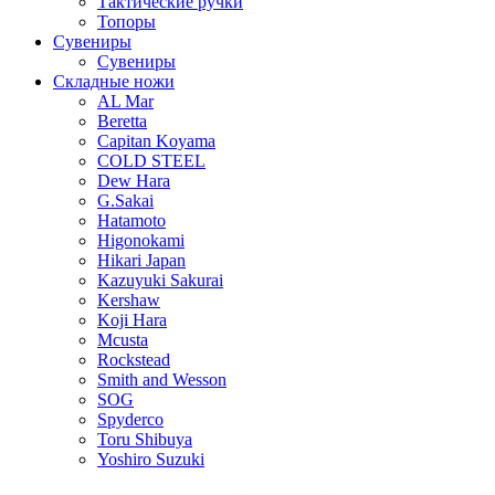
Тактические ручки
Топоры
Сувениры
Сувениры
Складные ножи
AL Mar
Beretta
Capitan Koyama
COLD STEEL
Dew Hara
G.Sakai
Hatamoto
Higonokami
Hikari Japan
Kazuyuki Sakurai
Kershaw
Koji Hara
Mcusta
Rockstead
Smith and Wesson
SOG
Spyderco
Toru Shibuya
Yoshiro Suzuki