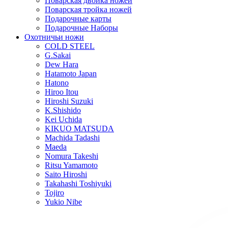
Поварская двойка ножей
Поварская тройка ножей
Подарочные карты
Подарочные Наборы
Охотничьи ножи
COLD STEEL
G.Sakai
Dew Hara
Hatamoto Japan
Hatono
Hiroo Itou
Hiroshi Suzuki
K.Shishido
Kei Uchida
KIKUO MATSUDA
Machida Tadashi
Maeda
Nomura Takeshi
Ritsu Yamamoto
Saito Hiroshi
Takahashi Toshiyuki
Tojiro
Yukio Nibe