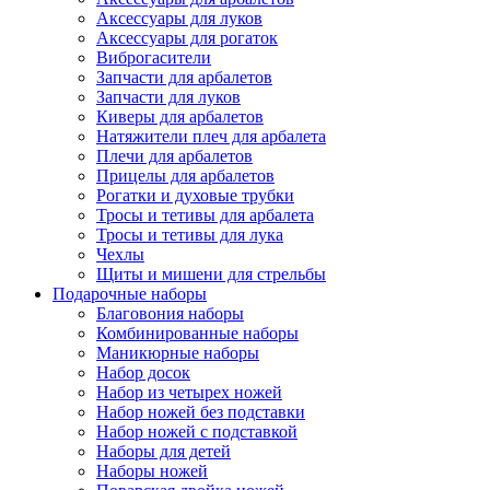
Аксессуары для луков
Аксессуары для рогаток
Виброгасители
Запчасти для арбалетов
Запчасти для луков
Киверы для арбалетов
Натяжители плеч для арбалета
Плечи для арбалетов
Прицелы для арбалетов
Рогатки и духовые трубки
Тросы и тетивы для арбалета
Тросы и тетивы для лука
Чехлы
Щиты и мишени для стрельбы
Подарочные наборы
Благовония наборы
Комбинированные наборы
Маникюрные наборы
Набор досок
Набор из четырех ножей
Набор ножей без подставки
Набор ножей с подставкой
Наборы для детей
Наборы ножей