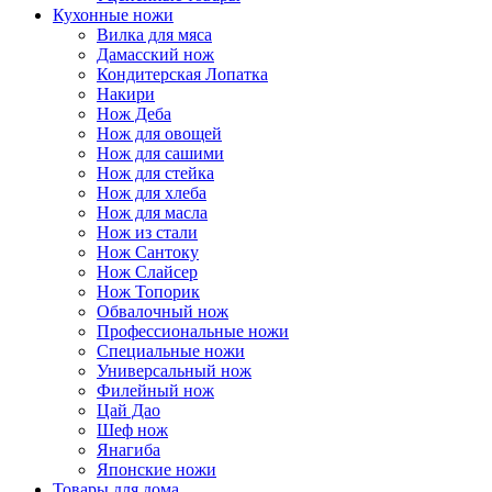
Кухонные ножи
Вилка для мяса
Дамасский нож
Кондитерская Лопатка
Накири
Нож Деба
Нож для овощей
Нож для сашими
Нож для стейка
Нож для хлеба
Нож для масла
Нож из стали
Нож Сантоку
Нож Слайсер
Нож Топорик
Обвалочный нож
Профессиональные ножи
Специальные ножи
Универсальный нож
Филейный нож
Цай Дао
Шеф нож
Янагиба
Японские ножи
Товары для дома