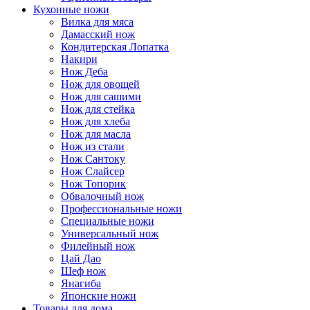
Кухонные ножи
Вилка для мяса
Дамасский нож
Кондитерская Лопатка
Накири
Нож Деба
Нож для овощей
Нож для сашими
Нож для стейка
Нож для хлеба
Нож для масла
Нож из стали
Нож Сантоку
Нож Слайсер
Нож Топорик
Обвалочный нож
Профессиональные ножи
Специальные ножи
Универсальный нож
Филейный нож
Цай Дао
Шеф нож
Янагиба
Японские ножи
Товары для дома