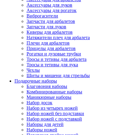
Аксессуары для луков
Аксессуары для рогаток
Виброгасители
Запчасти для арбалетов
Запчасти для луков
Киверы для арбалетов
Натяжители плеч для арбалета
Плечи для арбалетов
Прицелы для арбалетов
Рогатки и духовые трубки
Тросы и тетивы для арбалета
Тросы и тетивы для лука
Чехлы
Щиты и мишени для стрельбы
Подарочные наборы
Благовония наборы
Комбинированные наборы
Маникюрные наборы
Набор досок
Набор из четырех ножей
Набор ножей без подставки
Набор ножей с подставкой
Наборы для детей
Наборы ножей