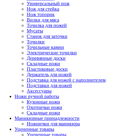
Универсальный нож
Нож для стейка
Нож топорик
Вилки для мяса
Точилка для ножей
Мусаты
Станок для заточки
Точилки
Точильные камни
Электрические точилки
Деревянные доски
Складные ножи
Пластиковые доски
Держатель для ножей
Подставка для ножей с наполнителем
Подставки для ножей
Аксессуары
Ножи ручной работы
Кухонные ножи
Охотничьи ножи
Складные ножи
Маникюрные принадлежности
Ножнички для маникюра
Уцененные товары
Уцененные товары