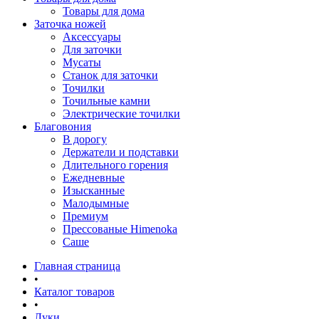
Товары для дома
Заточка ножей
Аксессуары
Для заточки
Мусаты
Станок для заточки
Точилки
Точильные камни
Электрические точилки
Благовония
В дорогу
Держатели и подставки
Длительного горения
Ежедневные
Изысканные
Малодымные
Премиум
Прессованые Himenoka
Саше
Главная страница
•
Каталог товаров
•
Луки