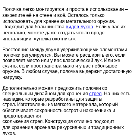
Полочка л
егко монтируется и прост
а
в использовании
–
закрепите её
на стене и
всё. Осталось только
использовать для хранения метательного оружия.
Подходит
для большинства
видов
лук
ов
.
Если у вас их
несколько, можете даже создать что-то вроде
инсталляции, «уголка охотника».
Расстояние между двумя
удерживающими элементами
полочки
регулируется. Вы можете расширить его
, если
позволяет место или у вас классический лук. Или же
сузить, если пространства мало и у вас небольшое
оружие. В любом случае, полочка
выдержит
достаточную
нагрузку.
Дополнительно можем предложить полочки со
специальным дизайном для хранения
стрел
. На них есть
н
акладки
, которые р
азработаны для защиты
стрел.
И
зготовлен
ы
из мягкого материала,
который
обеспечивает
сохранность остроты наконечника и
предотвращения
скольжения
стрел
.
Конструкция
отлично
подходит
для
хранения арсенала
рекурсивных
и
традиционных
луков.