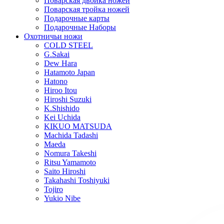
Поварская двойка ножей
Поварская тройка ножей
Подарочные карты
Подарочные Наборы
Охотничьи ножи
COLD STEEL
G.Sakai
Dew Hara
Hatamoto Japan
Hatono
Hiroo Itou
Hiroshi Suzuki
K.Shishido
Kei Uchida
KIKUO MATSUDA
Machida Tadashi
Maeda
Nomura Takeshi
Ritsu Yamamoto
Saito Hiroshi
Takahashi Toshiyuki
Tojiro
Yukio Nibe