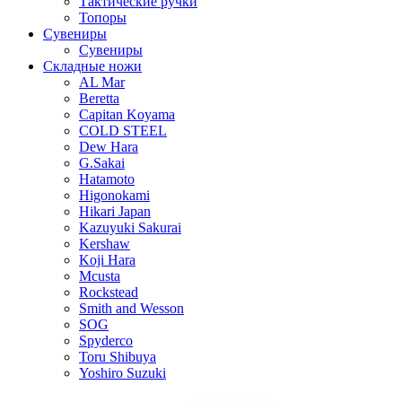
Тактические ручки
Топоры
Сувениры
Сувениры
Складные ножи
AL Mar
Beretta
Capitan Koyama
COLD STEEL
Dew Hara
G.Sakai
Hatamoto
Higonokami
Hikari Japan
Kazuyuki Sakurai
Kershaw
Koji Hara
Mcusta
Rockstead
Smith and Wesson
SOG
Spyderco
Toru Shibuya
Yoshiro Suzuki