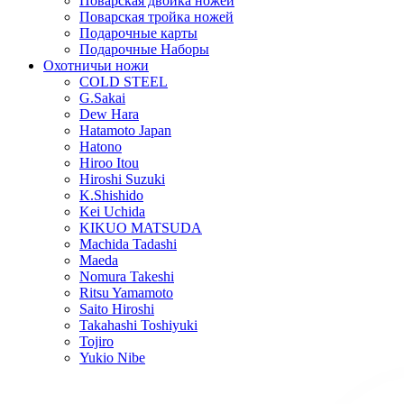
Поварская двойка ножей
Поварская тройка ножей
Подарочные карты
Подарочные Наборы
Охотничьи ножи
COLD STEEL
G.Sakai
Dew Hara
Hatamoto Japan
Hatono
Hiroo Itou
Hiroshi Suzuki
K.Shishido
Kei Uchida
KIKUO MATSUDA
Machida Tadashi
Maeda
Nomura Takeshi
Ritsu Yamamoto
Saito Hiroshi
Takahashi Toshiyuki
Tojiro
Yukio Nibe