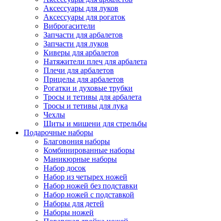
Аксессуары для луков
Аксессуары для рогаток
Виброгасители
Запчасти для арбалетов
Запчасти для луков
Киверы для арбалетов
Натяжители плеч для арбалета
Плечи для арбалетов
Прицелы для арбалетов
Рогатки и духовые трубки
Тросы и тетивы для арбалета
Тросы и тетивы для лука
Чехлы
Щиты и мишени для стрельбы
Подарочные наборы
Благовония наборы
Комбинированные наборы
Маникюрные наборы
Набор досок
Набор из четырех ножей
Набор ножей без подставки
Набор ножей с подставкой
Наборы для детей
Наборы ножей