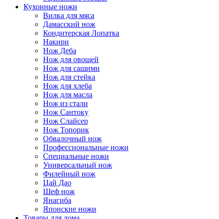
Кухонные ножи
Вилка для мяса
Дамасский нож
Кондитерская Лопатка
Накири
Нож Деба
Нож для овощей
Нож для сашими
Нож для стейка
Нож для хлеба
Нож для масла
Нож из стали
Нож Сантоку
Нож Слайсер
Нож Топорик
Обвалочный нож
Профессиональные ножи
Специальные ножи
Универсальный нож
Филейный нож
Цай Дао
Шеф нож
Янагиба
Японские ножи
Товары для дома