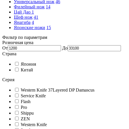
Универсальный нож
46
Филейный нож
14
Цай Дао
1
Шеф нож
41
Янагиба
4
Японские ножи
15
Фильтр по параметрам
Розничная цена
От
До
Страна
Япония
Китай
Серия
Western Knife 37Layered DP Damascus
Service Knife
Flash
Pro
Shippu
ZEN
Western Knife