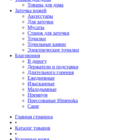
Товары для дома
Заточка ножей
Аксессуары
Для заточки
Мусаты
Станок для заточки
Точилки
Точильные камни
Электрические точилки
Благовония
В дорогу
Держатели и подставки
Длительного горения
Ежедневные
Изысканные
Малодымные
Премиум
Прессованые Himenoka
Саше
Главная страница
•
Каталог товаров
•
Кухонные ножи