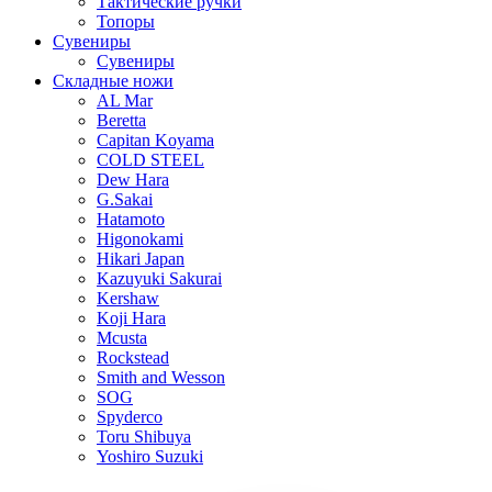
Тактические ручки
Топоры
Сувениры
Сувениры
Складные ножи
AL Mar
Beretta
Capitan Koyama
COLD STEEL
Dew Hara
G.Sakai
Hatamoto
Higonokami
Hikari Japan
Kazuyuki Sakurai
Kershaw
Koji Hara
Mcusta
Rockstead
Smith and Wesson
SOG
Spyderco
Toru Shibuya
Yoshiro Suzuki