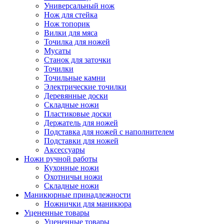
Универсальный нож
Нож для стейка
Нож топорик
Вилки для мяса
Точилка для ножей
Мусаты
Станок для заточки
Точилки
Точильные камни
Электрические точилки
Деревянные доски
Складные ножи
Пластиковые доски
Держатель для ножей
Подставка для ножей с наполнителем
Подставки для ножей
Аксессуары
Ножи ручной работы
Кухонные ножи
Охотничьи ножи
Складные ножи
Маникюрные принадлежности
Ножнички для маникюра
Уцененные товары
Уцененные товары