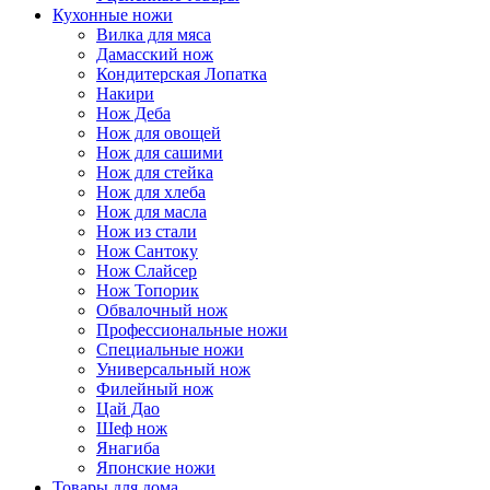
Кухонные ножи
Вилка для мяса
Дамасский нож
Кондитерская Лопатка
Накири
Нож Деба
Нож для овощей
Нож для сашими
Нож для стейка
Нож для хлеба
Нож для масла
Нож из стали
Нож Сантоку
Нож Слайсер
Нож Топорик
Обвалочный нож
Профессиональные ножи
Специальные ножи
Универсальный нож
Филейный нож
Цай Дао
Шеф нож
Янагиба
Японские ножи
Товары для дома