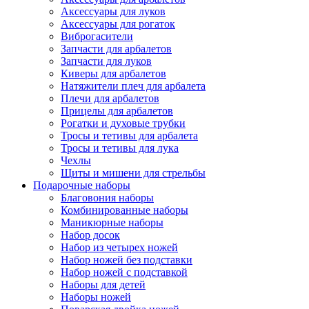
Аксессуары для луков
Аксессуары для рогаток
Виброгасители
Запчасти для арбалетов
Запчасти для луков
Киверы для арбалетов
Натяжители плеч для арбалета
Плечи для арбалетов
Прицелы для арбалетов
Рогатки и духовые трубки
Тросы и тетивы для арбалета
Тросы и тетивы для лука
Чехлы
Щиты и мишени для стрельбы
Подарочные наборы
Благовония наборы
Комбинированные наборы
Маникюрные наборы
Набор досок
Набор из четырех ножей
Набор ножей без подставки
Набор ножей с подставкой
Наборы для детей
Наборы ножей