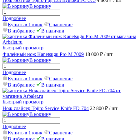
Нож янагиба Tojiro Fuji Cut Ryutoku FC-575
4 800 ₽
/ шт
В корзину
Подробнее
Купить в 1 клик
Сравнение
В избранное
В наличии
Быстрый просмотр
Филейный нож Kanetsugu Pro-M 7009
18 000 ₽
/ шт
В корзину
Подробнее
Купить в 1 клик
Сравнение
В избранное
В наличии
Быстрый просмотр
Нож-слайсер Tojiro Service Knife FD-704
22 800 ₽
/ шт
В корзину
Подробнее
Купить в 1 клик
Сравнение
В избранное
В наличии