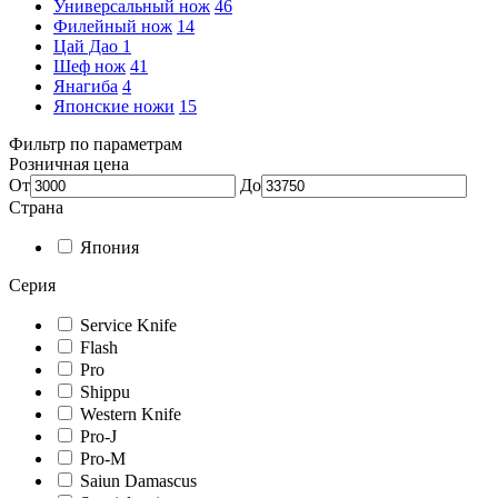
Универсальный нож
46
Филейный нож
14
Цай Дао
1
Шеф нож
41
Янагиба
4
Японские ножи
15
Фильтр по параметрам
Розничная цена
От
До
Страна
Япония
Серия
Service Knife
Flash
Pro
Shippu
Western Knife
Pro-J
Pro-M
Saiun Damascus