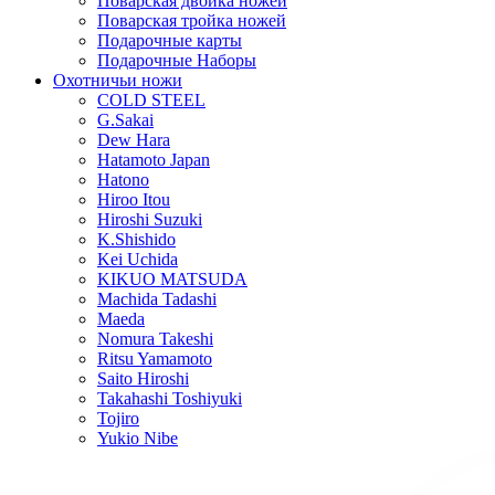
Поварская двойка ножей
Поварская тройка ножей
Подарочные карты
Подарочные Наборы
Охотничьи ножи
COLD STEEL
G.Sakai
Dew Hara
Hatamoto Japan
Hatono
Hiroo Itou
Hiroshi Suzuki
K.Shishido
Kei Uchida
KIKUO MATSUDA
Machida Tadashi
Maeda
Nomura Takeshi
Ritsu Yamamoto
Saito Hiroshi
Takahashi Toshiyuki
Tojiro
Yukio Nibe