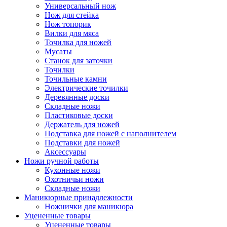
Универсальный нож
Нож для стейка
Нож топорик
Вилки для мяса
Точилка для ножей
Мусаты
Станок для заточки
Точилки
Точильные камни
Электрические точилки
Деревянные доски
Складные ножи
Пластиковые доски
Держатель для ножей
Подставка для ножей с наполнителем
Подставки для ножей
Аксессуары
Ножи ручной работы
Кухонные ножи
Охотничьи ножи
Складные ножи
Маникюрные принадлежности
Ножнички для маникюра
Уцененные товары
Уцененные товары