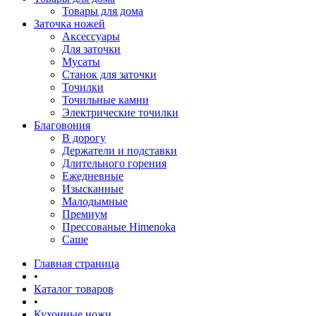
Товары для дома
Заточка ножей
Аксессуары
Для заточки
Мусаты
Станок для заточки
Точилки
Точильные камни
Электрические точилки
Благовония
В дорогу
Держатели и подставки
Длительного горения
Ежедневные
Изысканные
Малодымные
Премиум
Прессованые Himenoka
Саше
Главная страница
•
Каталог товаров
•
Кухонные ножи