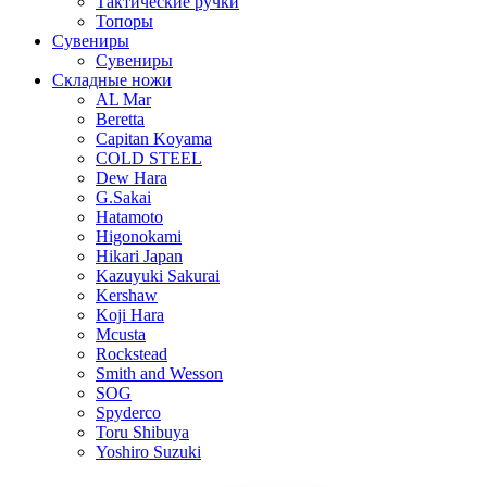
Тактические ручки
Топоры
Сувениры
Сувениры
Складные ножи
AL Mar
Beretta
Capitan Koyama
COLD STEEL
Dew Hara
G.Sakai
Hatamoto
Higonokami
Hikari Japan
Kazuyuki Sakurai
Kershaw
Koji Hara
Mcusta
Rockstead
Smith and Wesson
SOG
Spyderco
Toru Shibuya
Yoshiro Suzuki