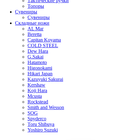
Тактические ручки
Топоры
Сувениры
Сувениры
Складные ножи
AL Mar
Beretta
Capitan Koyama
COLD STEEL
Dew Hara
G.Sakai
Hatamoto
Higonokami
Hikari Japan
Kazuyuki Sakurai
Kershaw
Koji Hara
Mcusta
Rockstead
Smith and Wesson
SOG
Spyderco
Toru Shibuya
Yoshiro Suzuki