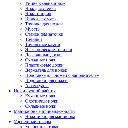
Универсальный нож
Нож для стейка
Нож топорик
Вилки для мяса
Точилка для ножей
Мусаты
Станок для заточки
Точилки
Точильные камни
Электрические точилки
Деревянные доски
Складные ножи
Пластиковые доски
Держатель для ножей
Подставка для ножей с наполнителем
Подставки для ножей
Аксессуары
Ножи ручной работы
Кухонные ножи
Охотничьи ножи
Складные ножи
Маникюрные принадлежности
Ножнички для маникюра
Уцененные товары
Уцененные товары