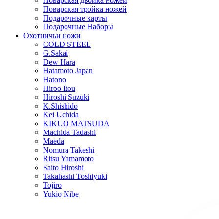
Поварская двойка ножей
Поварская тройка ножей
Подарочные карты
Подарочные Наборы
Охотничьи ножи
COLD STEEL
G.Sakai
Dew Hara
Hatamoto Japan
Hatono
Hiroo Itou
Hiroshi Suzuki
K.Shishido
Kei Uchida
KIKUO MATSUDA
Machida Tadashi
Maeda
Nomura Takeshi
Ritsu Yamamoto
Saito Hiroshi
Takahashi Toshiyuki
Tojiro
Yukio Nibe