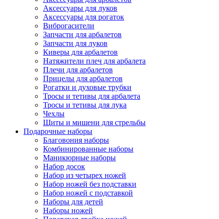
Аксессуары для луков
Аксессуары для рогаток
Виброгасители
Запчасти для арбалетов
Запчасти для луков
Киверы для арбалетов
Натяжители плеч для арбалета
Плечи для арбалетов
Прицелы для арбалетов
Рогатки и духовые трубки
Тросы и тетивы для арбалета
Тросы и тетивы для лука
Чехлы
Щиты и мишени для стрельбы
Подарочные наборы
Благовония наборы
Комбинированные наборы
Маникюрные наборы
Набор досок
Набор из четырех ножей
Набор ножей без подставки
Набор ножей с подставкой
Наборы для детей
Наборы ножей