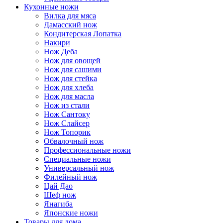
Кухонные ножи
Вилка для мяса
Дамасский нож
Кондитерская Лопатка
Накири
Нож Деба
Нож для овощей
Нож для сашими
Нож для стейка
Нож для хлеба
Нож для масла
Нож из стали
Нож Сантоку
Нож Слайсер
Нож Топорик
Обвалочный нож
Профессиональные ножи
Специальные ножи
Универсальный нож
Филейный нож
Цай Дао
Шеф нож
Янагиба
Японские ножи
Товары для дома