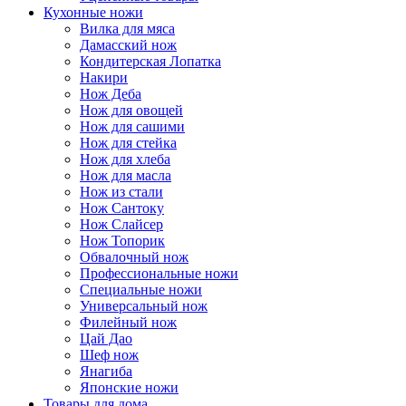
Кухонные ножи
Вилка для мяса
Дамасский нож
Кондитерская Лопатка
Накири
Нож Деба
Нож для овощей
Нож для сашими
Нож для стейка
Нож для хлеба
Нож для масла
Нож из стали
Нож Сантоку
Нож Слайсер
Нож Топорик
Обвалочный нож
Профессиональные ножи
Специальные ножи
Универсальный нож
Филейный нож
Цай Дао
Шеф нож
Янагиба
Японские ножи
Товары для дома