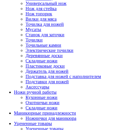
Универсальный нож
Нож для стейка
Нож топорик
Вилки для мяса
Точилка для ножей
Мусаты
Станок для заточки
Точилки
Точильные камни
Электрические точилки
Деревянные доски
Складные ножи
Пластиковые доски
Держатель для ножей
Подставка для ножей с наполнителем
Подставки для ножей
Аксессуары
Ножи ручной работы
Кухонные ножи
Охотничьи ножи
Складные ножи
Маникюрные принадлежности
Ножнички для маникюра
Уцененные товары
Уцененные товары