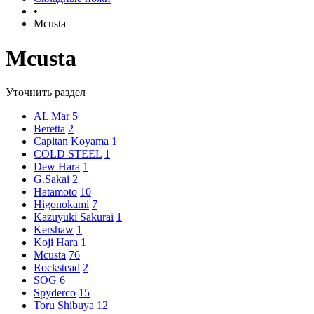
•
Mcusta
Mcusta
Уточнить раздел
AL Mar
5
Beretta
2
Capitan Koyama
1
COLD STEEL
1
Dew Hara
1
G.Sakai
2
Hatamoto
10
Higonokami
7
Kazuyuki Sakurai
1
Kershaw
1
Koji Hara
1
Mcusta
76
Rockstead
2
SOG
6
Spyderco
15
Toru Shibuya
12