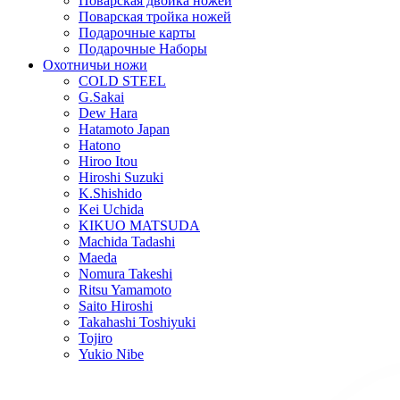
Поварская двойка ножей
Поварская тройка ножей
Подарочные карты
Подарочные Наборы
Охотничьи ножи
COLD STEEL
G.Sakai
Dew Hara
Hatamoto Japan
Hatono
Hiroo Itou
Hiroshi Suzuki
K.Shishido
Kei Uchida
KIKUO MATSUDA
Machida Tadashi
Maeda
Nomura Takeshi
Ritsu Yamamoto
Saito Hiroshi
Takahashi Toshiyuki
Tojiro
Yukio Nibe