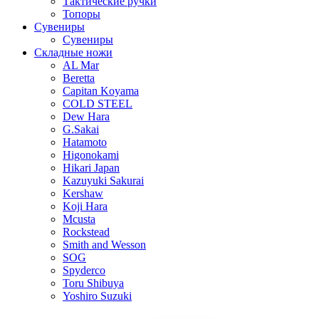
Тактические ручки
Топоры
Сувениры
Сувениры
Складные ножи
AL Mar
Beretta
Capitan Koyama
COLD STEEL
Dew Hara
G.Sakai
Hatamoto
Higonokami
Hikari Japan
Kazuyuki Sakurai
Kershaw
Koji Hara
Mcusta
Rockstead
Smith and Wesson
SOG
Spyderco
Toru Shibuya
Yoshiro Suzuki