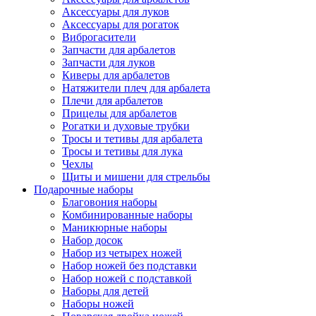
Аксессуары для луков
Аксессуары для рогаток
Виброгасители
Запчасти для арбалетов
Запчасти для луков
Киверы для арбалетов
Натяжители плеч для арбалета
Плечи для арбалетов
Прицелы для арбалетов
Рогатки и духовые трубки
Тросы и тетивы для арбалета
Тросы и тетивы для лука
Чехлы
Щиты и мишени для стрельбы
Подарочные наборы
Благовония наборы
Комбинированные наборы
Маникюрные наборы
Набор досок
Набор из четырех ножей
Набор ножей без подставки
Набор ножей с подставкой
Наборы для детей
Наборы ножей