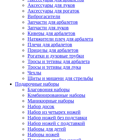
Аксессуары для луков
Аксессуары для рогаток
Виброгасители
Запчасти для арбалетов
Запчасти для луков
Киверы для арбалетов
Натяжители плеч для арбалета
Плечи для арбалетов
Прицелы для арбалетов
Рогатки и духовые трубки
Тросы и тетивы для арбалета
Тросы и тетивы для лука
Чехлы
Щиты и мишени для стрельбы
Подарочные наборы
Благовония наборы
Комбинированные наборы
Маникюрные наборы
Набор досок
Набор из четырех ножей
Набор ножей без подставки
Набор ножей с подставкой
Наборы для детей
Наборы ножей