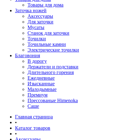
Товары для дома
Заточка ножей
Аксессуары
Для заточки
Мусаты
Станок для заточки
Точилки
Точильные камни
Электрические точилки
Благовония
В дорогу
Держатели и подставки
Длительного горения
Ежедневные
Изысканные
Малодымные
Премиум
Прессованые Himenoka
Саше
Главная страница
•
Каталог товаров
•
Аксессуары