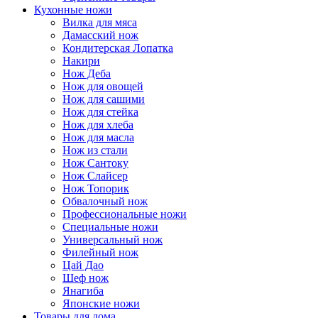
Кухонные ножи
Вилка для мяса
Дамасский нож
Кондитерская Лопатка
Накири
Нож Деба
Нож для овощей
Нож для сашими
Нож для стейка
Нож для хлеба
Нож для масла
Нож из стали
Нож Сантоку
Нож Слайсер
Нож Топорик
Обвалочный нож
Профессиональные ножи
Специальные ножи
Универсальный нож
Филейный нож
Цай Дао
Шеф нож
Янагиба
Японские ножи
Товары для дома