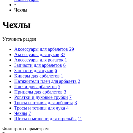
•
Чехлы
Чехлы
Уточнить раздел
Аксессуары для арбалетов
29
Аксессуары для луков
37
Аксессуары для рогаток
1
Запчасти для арбалетов
6
Запчасти для луков
6
Киверы для арбалетов
1
Натяжители плеч для арбалета
2
Плечи для арбалетов
5
Прицелы для арбалетов
3
Рогатки и духовые трубки
7
Тросы и тетивы для арбалета
3
Тросы и тетивы для лука
4
Чехлы
7
Щиты и мишени для стрельбы
11
Фильтр по параметрам