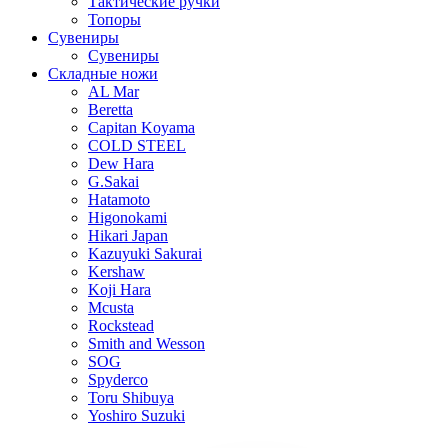
Тактические ручки
Топоры
Сувениры
Сувениры
Складные ножи
AL Mar
Beretta
Capitan Koyama
COLD STEEL
Dew Hara
G.Sakai
Hatamoto
Higonokami
Hikari Japan
Kazuyuki Sakurai
Kershaw
Koji Hara
Mcusta
Rockstead
Smith and Wesson
SOG
Spyderco
Toru Shibuya
Yoshiro Suzuki