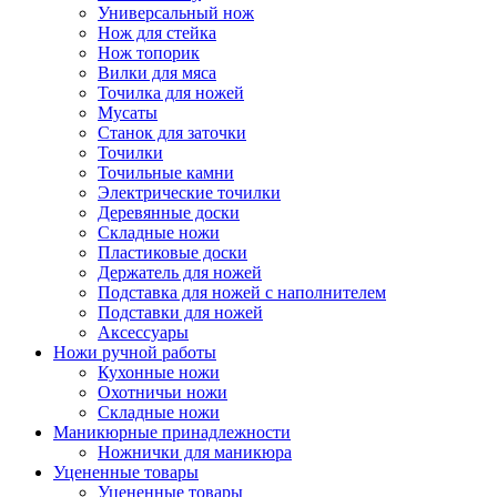
Универсальный нож
Нож для стейка
Нож топорик
Вилки для мяса
Точилка для ножей
Мусаты
Станок для заточки
Точилки
Точильные камни
Электрические точилки
Деревянные доски
Складные ножи
Пластиковые доски
Держатель для ножей
Подставка для ножей с наполнителем
Подставки для ножей
Аксессуары
Ножи ручной работы
Кухонные ножи
Охотничьи ножи
Складные ножи
Маникюрные принадлежности
Ножнички для маникюра
Уцененные товары
Уцененные товары