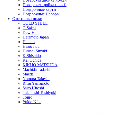
Поварская двойка ножей
Поварская тройка ножей
Подарочные карты
Подарочные Наборы
Охотничьи ножи
COLD STEEL
G.Sakai
Dew Hara
Hatamoto Japan
Hatono
Hiroo Itou
Hiroshi Suzuki
K.Shishido
Kei Uchida
KIKUO MATSUDA
Machida Tadashi
Maeda
Nomura Takeshi
Ritsu Yamamoto
Saito Hiroshi
Takahashi Toshiyuki
Tojiro
Yukio Nibe