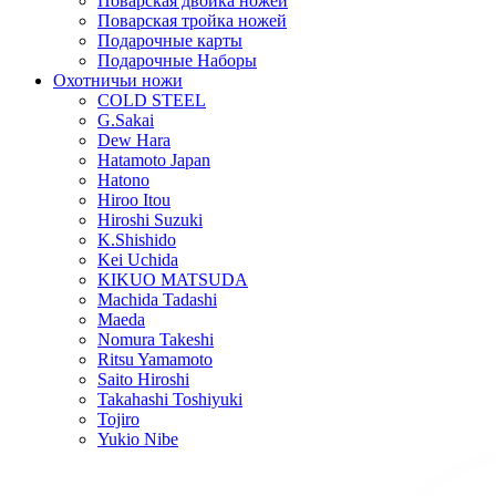
Поварская двойка ножей
Поварская тройка ножей
Подарочные карты
Подарочные Наборы
Охотничьи ножи
COLD STEEL
G.Sakai
Dew Hara
Hatamoto Japan
Hatono
Hiroo Itou
Hiroshi Suzuki
K.Shishido
Kei Uchida
KIKUO MATSUDA
Machida Tadashi
Maeda
Nomura Takeshi
Ritsu Yamamoto
Saito Hiroshi
Takahashi Toshiyuki
Tojiro
Yukio Nibe