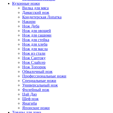
Кухонные ножи
Вилка для мяса
Дамасский нож
Кондитерская Лопатка
Накири
Нож Деба
Нож для овощей
Нож для сашими
Нож для стейка
Нож для хлеба
Нож для масла
Нож из стали
Нож Сантоку
Нож Слайсер
Нож Топорик
Обвалочный нож
Профессиональные ножи
Специальные ножи
Универсальный нож
Филейный нож
Цай Дао
Шеф нож
Янагиба
Японские ножи
Товары для дома