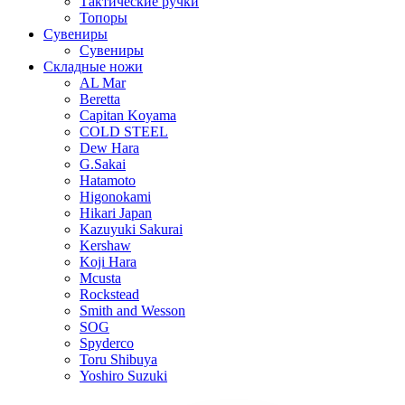
Тактические ручки
Топоры
Сувениры
Сувениры
Складные ножи
AL Mar
Beretta
Capitan Koyama
COLD STEEL
Dew Hara
G.Sakai
Hatamoto
Higonokami
Hikari Japan
Kazuyuki Sakurai
Kershaw
Koji Hara
Mcusta
Rockstead
Smith and Wesson
SOG
Spyderco
Toru Shibuya
Yoshiro Suzuki