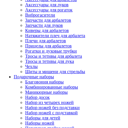
Аксессуары для луков
Аксессуары для рогаток
Виброгасители
Запчасти для арбалетов
Запчасти для луков
Киверы для арбалетов
Натяжители плеч для арбалета
Плечи для арбалетов
Прицелы для арбалетов
Рогатки и духовые трубки
Тросы и тетивы для арбалета
Тросы и тетивы для лука
Чехлы
Щиты и мишени для стрельбы
Подарочные наборы
Благовония наборы
Комбинированные наборы
Маникюрные наборы
Набор досок
Набор из четырех ножей
Набор ножей без подставки
Набор ножей с подставкой
Наборы для детей
Наборы ножей