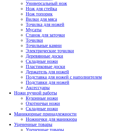
Универсальный нож
Нож для стейка
Нож топорик
Вилки для мяса
Точилка для ножей
Мусаты
Станок для заточки
Точилки
Точильные камни
Электрические точилки
Деревянные доски
Складные ножи
Пластиковые доски
Держатель для ножей
Подставка для ножей с наполнителем
Подставки для ножей
Аксессуары
Ножи ручной работы
Кухонные ножи
Охотничьи ножи
Складные ножи
Маникюрные принадлежности
Ножнички для маникюра
Уцененные товары
Уцененные товары