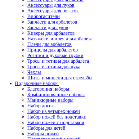
Аксессуары для луков
Аксессуары для рогаток
Виброгасители
Запчасти для арбалетов
Запчасти для луков
Киверы для арбалетов
Натяжители плеч для арбалета
Плечи для арбалетов
Прицелы для арбалетов
Рогатки и духовые трубки
Тросы и тетивы для арбалета
Тросы и тетивы для лука
Чехлы
Щиты и мишени для стрельбы
Подарочные наборы
Благовония наборы
Комбинированные наборы
Маникюрные наборы
Набор досок
Набор из четырех ножей
Набор ножей без подставки
Набор ножей с подставкой
Наборы для детей
Наборы ножей