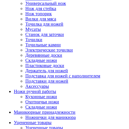
Универсальный нож
Нож для стейка
Нож топорик
Вилки для мяса
Точилка для ножей
Мусаты
Станок для заточки
Точилки
Точильные камни
Электрические точилки
Деревянные доски
Складные ножи
Пластиковые доски
Держатель для ножей
Подставка для ножей с наполнителем
Подставки для ножей
Аксессуары
Ножи ручной работы
Кухонные ножи
Охотничьи ножи
Складные ножи
Маникюрные принадлежности
Ножнички для маникюра
Уцененные товары
Уцененные товары