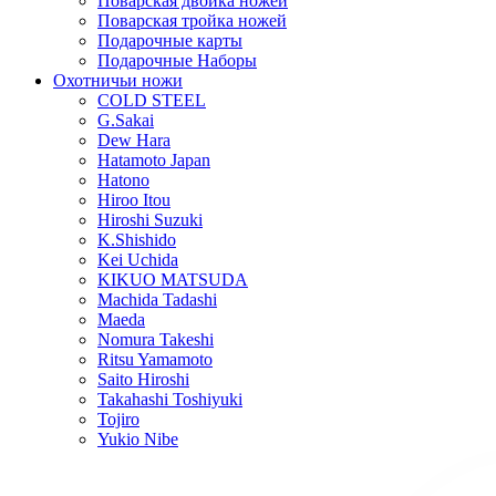
Поварская двойка ножей
Поварская тройка ножей
Подарочные карты
Подарочные Наборы
Охотничьи ножи
COLD STEEL
G.Sakai
Dew Hara
Hatamoto Japan
Hatono
Hiroo Itou
Hiroshi Suzuki
K.Shishido
Kei Uchida
KIKUO MATSUDA
Machida Tadashi
Maeda
Nomura Takeshi
Ritsu Yamamoto
Saito Hiroshi
Takahashi Toshiyuki
Tojiro
Yukio Nibe