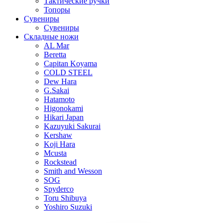
Тактические ручки
Топоры
Сувениры
Сувениры
Складные ножи
AL Mar
Beretta
Capitan Koyama
COLD STEEL
Dew Hara
G.Sakai
Hatamoto
Higonokami
Hikari Japan
Kazuyuki Sakurai
Kershaw
Koji Hara
Mcusta
Rockstead
Smith and Wesson
SOG
Spyderco
Toru Shibuya
Yoshiro Suzuki