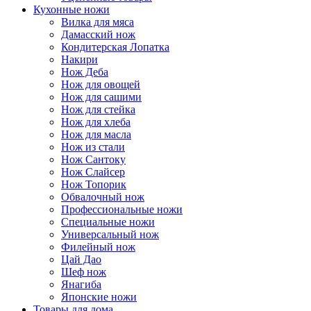
Кухонные ножи
Вилка для мяса
Дамасский нож
Кондитерская Лопатка
Накири
Нож Деба
Нож для овощей
Нож для сашими
Нож для стейка
Нож для хлеба
Нож для масла
Нож из стали
Нож Сантоку
Нож Слайсер
Нож Топорик
Обвалочный нож
Профессиональные ножи
Специальные ножи
Универсальный нож
Филейный нож
Цай Дао
Шеф нож
Янагиба
Японские ножи
Товары для дома