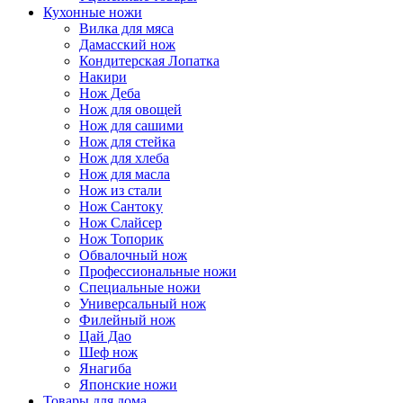
Кухонные ножи
Вилка для мяса
Дамасский нож
Кондитерская Лопатка
Накири
Нож Деба
Нож для овощей
Нож для сашими
Нож для стейка
Нож для хлеба
Нож для масла
Нож из стали
Нож Сантоку
Нож Слайсер
Нож Топорик
Обвалочный нож
Профессиональные ножи
Специальные ножи
Универсальный нож
Филейный нож
Цай Дао
Шеф нож
Янагиба
Японские ножи
Товары для дома