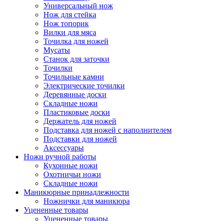
Универсальный нож
Нож для стейка
Нож топорик
Вилки для мяса
Точилка для ножей
Мусаты
Станок для заточки
Точилки
Точильные камни
Электрические точилки
Деревянные доски
Складные ножи
Пластиковые доски
Держатель для ножей
Подставка для ножей с наполнителем
Подставки для ножей
Аксессуары
Ножи ручной работы
Кухонные ножи
Охотничьи ножи
Складные ножи
Маникюрные принадлежности
Ножнички для маникюра
Уцененные товары
Уцененные товары