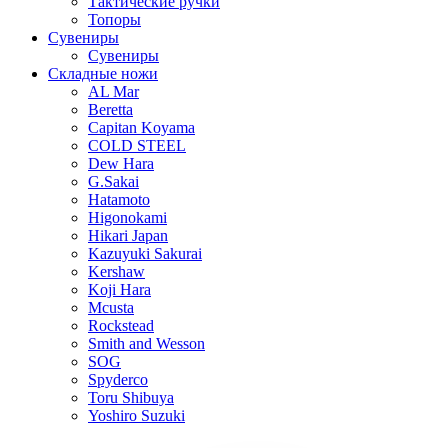
Тактические ручки
Топоры
Сувениры
Сувениры
Складные ножи
AL Mar
Beretta
Capitan Koyama
COLD STEEL
Dew Hara
G.Sakai
Hatamoto
Higonokami
Hikari Japan
Kazuyuki Sakurai
Kershaw
Koji Hara
Mcusta
Rockstead
Smith and Wesson
SOG
Spyderco
Toru Shibuya
Yoshiro Suzuki