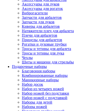
Аксессуары для луков
Аксессуары для рогаток
Виброгасители
Запчасти для арбалетов
Запчасти для луков
Киверы для арбалетов
Натяжители плеч для арбалета
Плечи для арбалетов
Прицелы для арбалетов
Рогатки и духовые трубки
Тросы и тетивы для арбалета
Тросы и тетивы для лука
Чехлы
Щиты и мишени для стрельбы
Подарочные наборы
Благовония наборы
Комбинированные наборы
Маникюрные наборы
Набор досок
Набор из четырех ножей
Набор ножей без подставки
Набор ножей с подставкой
Наборы для детей
Наборы ножей