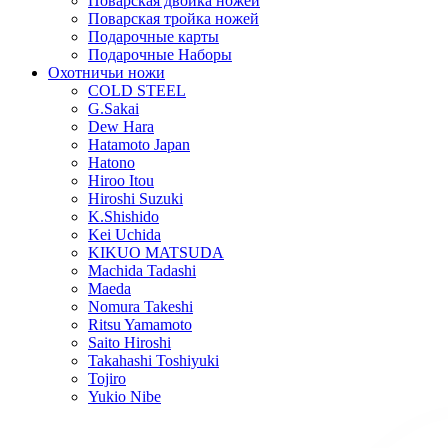
Поварская двойка ножей
Поварская тройка ножей
Подарочные карты
Подарочные Наборы
Охотничьи ножи
COLD STEEL
G.Sakai
Dew Hara
Hatamoto Japan
Hatono
Hiroo Itou
Hiroshi Suzuki
K.Shishido
Kei Uchida
KIKUO MATSUDA
Machida Tadashi
Maeda
Nomura Takeshi
Ritsu Yamamoto
Saito Hiroshi
Takahashi Toshiyuki
Tojiro
Yukio Nibe