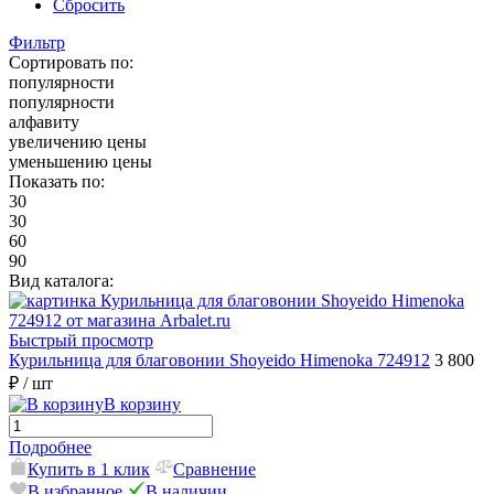
Сбросить
Фильтр
Сортировать по:
популярности
популярности
алфавиту
увеличению цены
уменьшению цены
Показать по:
30
30
60
90
Вид каталога:
Быстрый просмотр
Курильница для благовонии Shoyeido Himenoka 724912
3 800
₽
/ шт
В корзину
Подробнее
Купить в 1 клик
Сравнение
В избранное
В наличии