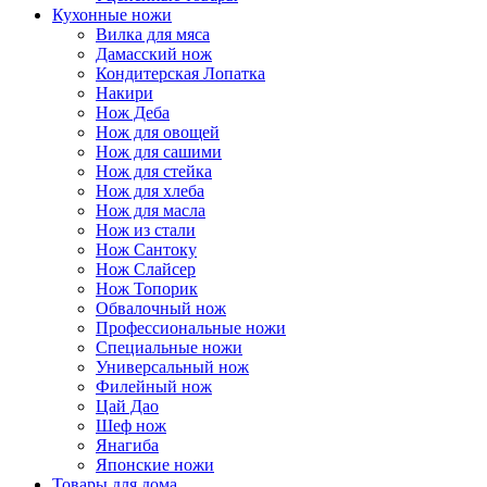
Кухонные ножи
Вилка для мяса
Дамасский нож
Кондитерская Лопатка
Накири
Нож Деба
Нож для овощей
Нож для сашими
Нож для стейка
Нож для хлеба
Нож для масла
Нож из стали
Нож Сантоку
Нож Слайсер
Нож Топорик
Обвалочный нож
Профессиональные ножи
Специальные ножи
Универсальный нож
Филейный нож
Цай Дао
Шеф нож
Янагиба
Японские ножи
Товары для дома