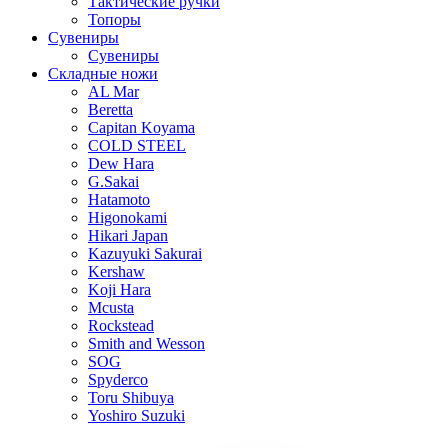
Тактические ручки
Топоры
Сувениры
Сувениры
Складные ножи
AL Mar
Beretta
Capitan Koyama
COLD STEEL
Dew Hara
G.Sakai
Hatamoto
Higonokami
Hikari Japan
Kazuyuki Sakurai
Kershaw
Koji Hara
Mcusta
Rockstead
Smith and Wesson
SOG
Spyderco
Toru Shibuya
Yoshiro Suzuki