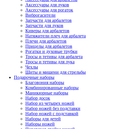
Аксессуары для луков
Аксессуары для рогаток
Виброгасители
Запчасти для арбалетов
Запчасти для луков
Киверы для арбалетов
Натяжители плеч для арбалета
Плечи для арбалетов
Прицелы для арбалетов
Рогатки и духовые трубки
Тросы и тетивы для арбалета
Тросы и тетивы для лука
Чехлы
Щиты и мишени для стрельбы
Подарочные наборы
Благовония наборы
Комбинированные наборы
Маникюрные наборы
Набор досок
Набор из четырех ножей
Набор ножей без подставки
Набор ножей с подставкой
Наборы для детей
Наборы ножей