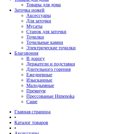
Товары для дома
Заточка ножей
Аксессуары
Для заточки
Мусаты
Станок для заточки
Точилки
Точильные камни
Электрические точилки
Благовония
В дорогу
Держатели и подставки
Длительного горения
Ежедневные
Изысканные
Малодымные
Премиум
Прессованые Himenoka
Саше
Главная страница
•
Каталог товаров
•
Аксессуары