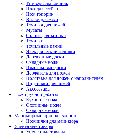
Универсальный нож
Нож для стейка
Нож топорик
Вилки для мяса
Точилка для ножей
Мусаты
Станок для заточки
Точилки
Точильные камни
Электрические точилки
Деревянные доски
Складные ножи
Пластиковые доски
Держатель для ножей
Подставка для ножей с наполнителем
Подставки для ножей
Аксессуары
Ножи ручной работы
Кухонные ножи
Охотничьи ножи
Складные ножи
Маникюрные принадлежности
Ножнички для маникюра
Уцененные товары
Уцененные товары