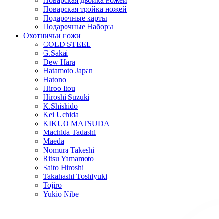
Поварская двойка ножей
Поварская тройка ножей
Подарочные карты
Подарочные Наборы
Охотничьи ножи
COLD STEEL
G.Sakai
Dew Hara
Hatamoto Japan
Hatono
Hiroo Itou
Hiroshi Suzuki
K.Shishido
Kei Uchida
KIKUO MATSUDA
Machida Tadashi
Maeda
Nomura Takeshi
Ritsu Yamamoto
Saito Hiroshi
Takahashi Toshiyuki
Tojiro
Yukio Nibe