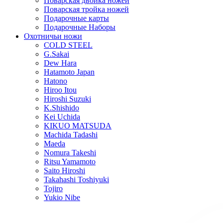
Поварская двойка ножей
Поварская тройка ножей
Подарочные карты
Подарочные Наборы
Охотничьи ножи
COLD STEEL
G.Sakai
Dew Hara
Hatamoto Japan
Hatono
Hiroo Itou
Hiroshi Suzuki
K.Shishido
Kei Uchida
KIKUO MATSUDA
Machida Tadashi
Maeda
Nomura Takeshi
Ritsu Yamamoto
Saito Hiroshi
Takahashi Toshiyuki
Tojiro
Yukio Nibe