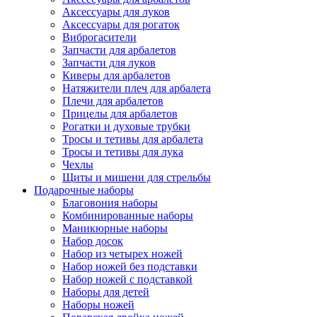
Аксессуары для луков
Аксессуары для рогаток
Виброгасители
Запчасти для арбалетов
Запчасти для луков
Киверы для арбалетов
Натяжители плеч для арбалета
Плечи для арбалетов
Прицелы для арбалетов
Рогатки и духовые трубки
Тросы и тетивы для арбалета
Тросы и тетивы для лука
Чехлы
Щиты и мишени для стрельбы
Подарочные наборы
Благовония наборы
Комбинированные наборы
Маникюрные наборы
Набор досок
Набор из четырех ножей
Набор ножей без подставки
Набор ножей с подставкой
Наборы для детей
Наборы ножей