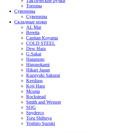
Тактические ручки
Топоры
Сувениры
Сувениры
Складные ножи
AL Mar
Beretta
Capitan Koyama
COLD STEEL
Dew Hara
G.Sakai
Hatamoto
Higonokami
Hikari Japan
Kazuyuki Sakurai
Kershaw
Koji Hara
Mcusta
Rockstead
Smith and Wesson
SOG
Spyderco
Toru Shibuya
Yoshiro Suzuki