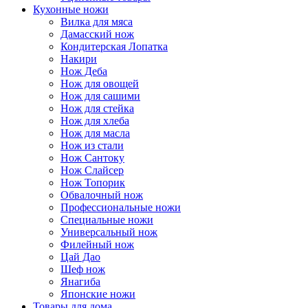
Кухонные ножи
Вилка для мяса
Дамасский нож
Кондитерская Лопатка
Накири
Нож Деба
Нож для овощей
Нож для сашими
Нож для стейка
Нож для хлеба
Нож для масла
Нож из стали
Нож Сантоку
Нож Слайсер
Нож Топорик
Обвалочный нож
Профессиональные ножи
Специальные ножи
Универсальный нож
Филейный нож
Цай Дао
Шеф нож
Янагиба
Японские ножи
Товары для дома