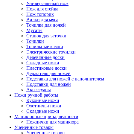
Универсальный нож
Нож для стейка
Нож топорик
Вилки для мяса
Точилка для ножей
Мусаты
Станок для заточки
Точилки
Точильные камни
Электрические точилки
Деревянные доски
Складные ножи
Пластиковые доски
Держатель для ножей
Подставка для ножей с наполнителем
Подставки для ножей
Аксессуары
Ножи ручной работы
Кухонные ножи
Охотничьи ножи
Складные ножи
Маникюрные принадлежности
Ножнички для маникюра
Уцененные товары
Уцененные товары