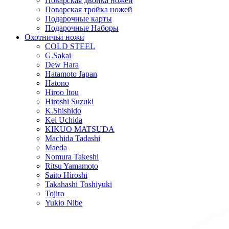
Поварская двойка ножей
Поварская тройка ножей
Подарочные карты
Подарочные Наборы
Охотничьи ножи
COLD STEEL
G.Sakai
Dew Hara
Hatamoto Japan
Hatono
Hiroo Itou
Hiroshi Suzuki
K.Shishido
Kei Uchida
KIKUO MATSUDA
Machida Tadashi
Maeda
Nomura Takeshi
Ritsu Yamamoto
Saito Hiroshi
Takahashi Toshiyuki
Tojiro
Yukio Nibe