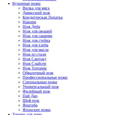
Кухонные ножи
Вилка для мяса
Дамасский нож
Кондитерская Лопатка
Накири
Нож Деба
Нож для овощей
Нож для сашими
Нож для стейка
Нож для хлеба
Нож для масла
Нож из стали
Нож Сантоку
Нож Слайсер
Нож Топорик
Обвалочный нож
Профессиональные ножи
Специальные ножи
Универсальный нож
Филейный нож
Цай Дао
Шеф нож
Янагиба
Японские ножи
Товары для дома