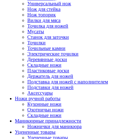
Универсальный нож
Нож для стейка
Нож топорик
Вилки для мяса
Точилка для ножей
Мусаты
Станок для заточки
Точилки
Точильные камни
Электрические точилки
Деревянные доски
Складные ножи
Пластиковые доски
Держатель для ножей
Подставка для ножей с наполнителем
Подставки для ножей
Аксессуары
Ножи ручной работы
Кухонные ножи
Охотничьи ножи
Складные ножи
Маникюрные принадлежности
Ножнички для маникюра
Уцененные товары
Уцененные товары