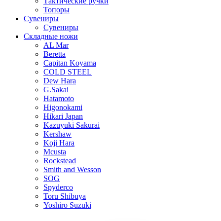
Тактические ручки
Топоры
Сувениры
Сувениры
Складные ножи
AL Mar
Beretta
Capitan Koyama
COLD STEEL
Dew Hara
G.Sakai
Hatamoto
Higonokami
Hikari Japan
Kazuyuki Sakurai
Kershaw
Koji Hara
Mcusta
Rockstead
Smith and Wesson
SOG
Spyderco
Toru Shibuya
Yoshiro Suzuki