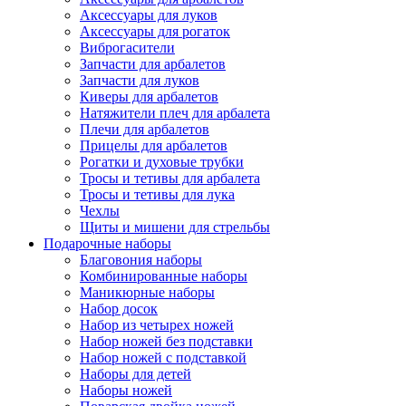
Аксессуары для луков
Аксессуары для рогаток
Виброгасители
Запчасти для арбалетов
Запчасти для луков
Киверы для арбалетов
Натяжители плеч для арбалета
Плечи для арбалетов
Прицелы для арбалетов
Рогатки и духовые трубки
Тросы и тетивы для арбалета
Тросы и тетивы для лука
Чехлы
Щиты и мишени для стрельбы
Подарочные наборы
Благовония наборы
Комбинированные наборы
Маникюрные наборы
Набор досок
Набор из четырех ножей
Набор ножей без подставки
Набор ножей с подставкой
Наборы для детей
Наборы ножей