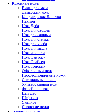
Кухонные ножи
Вилка для мяса
Дамасский нож
Кондитерская Лопатка
Накири
Нож Деба
Нож для овощей
Нож для сашими
Нож для стейка
Нож для хлеба
Нож для масла
Нож из стали
Нож Сантоку
Нож Слайсер
Нож Топорик
Обвалочный нож
Профессиональные ножи
Специальные ножи
Универсальный нож
Филейный нож
Цай Дао
Шеф нож
Янагиба
Японские ножи
Товары для дома