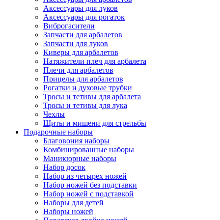
Аксессуары для луков
Аксессуары для рогаток
Виброгасители
Запчасти для арбалетов
Запчасти для луков
Киверы для арбалетов
Натяжители плеч для арбалета
Плечи для арбалетов
Прицелы для арбалетов
Рогатки и духовые трубки
Тросы и тетивы для арбалета
Тросы и тетивы для лука
Чехлы
Щиты и мишени для стрельбы
Подарочные наборы
Благовония наборы
Комбинированные наборы
Маникюрные наборы
Набор досок
Набор из четырех ножей
Набор ножей без подставки
Набор ножей с подставкой
Наборы для детей
Наборы ножей