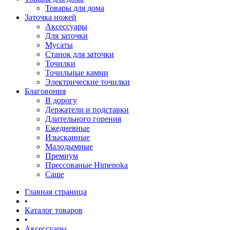
Товары для дома
Заточка ножей
Аксессуары
Для заточки
Мусаты
Станок для заточки
Точилки
Точильные камни
Электрические точилки
Благовония
В дорогу
Держатели и подставки
Длительного горения
Ежедневные
Изысканные
Малодымные
Премиум
Прессованые Himenoka
Саше
Главная страница
•
Каталог товаров
•
Аксессуары