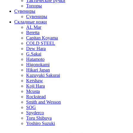
Тактические ручки
Топоры
Сувениры
Сувениры
Складные ножи
AL Mar
Beretta
Capitan Koyama
COLD STEEL
Dew Hara
G.Sakai
Hatamoto
Higonokami
Hikari Japan
Kazuyuki Sakurai
Kershaw
Koji Hara
Mcusta
Rockstead
Smith and Wesson
SOG
Spyderco
Toru Shibuya
Yoshiro Suzuki