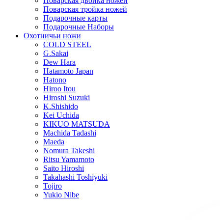
Поварская двойка ножей
Поварская тройка ножей
Подарочные карты
Подарочные Наборы
Охотничьи ножи
COLD STEEL
G.Sakai
Dew Hara
Hatamoto Japan
Hatono
Hiroo Itou
Hiroshi Suzuki
K.Shishido
Kei Uchida
KIKUO MATSUDA
Machida Tadashi
Maeda
Nomura Takeshi
Ritsu Yamamoto
Saito Hiroshi
Takahashi Toshiyuki
Tojiro
Yukio Nibe