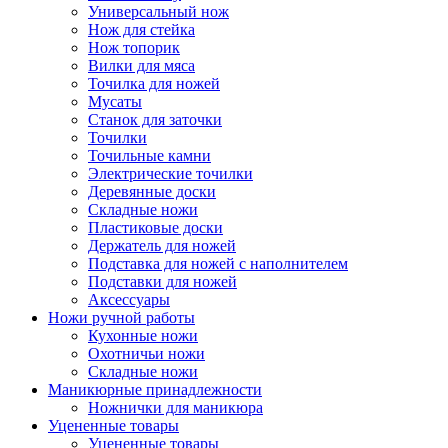
Универсальный нож
Нож для стейка
Нож топорик
Вилки для мяса
Точилка для ножей
Мусаты
Станок для заточки
Точилки
Точильные камни
Электрические точилки
Деревянные доски
Складные ножи
Пластиковые доски
Держатель для ножей
Подставка для ножей с наполнителем
Подставки для ножей
Аксессуары
Ножи ручной работы
Кухонные ножи
Охотничьи ножи
Складные ножи
Маникюрные принадлежности
Ножнички для маникюра
Уцененные товары
Уцененные товары