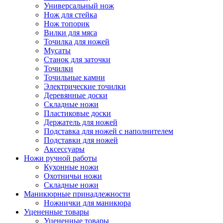
Универсальный нож
Нож для стейка
Нож топорик
Вилки для мяса
Точилка для ножей
Мусаты
Станок для заточки
Точилки
Точильные камни
Электрические точилки
Деревянные доски
Складные ножи
Пластиковые доски
Держатель для ножей
Подставка для ножей с наполнителем
Подставки для ножей
Аксессуары
Ножи ручной работы
Кухонные ножи
Охотничьи ножи
Складные ножи
Маникюрные принадлежности
Ножнички для маникюра
Уцененные товары
Уцененные товары