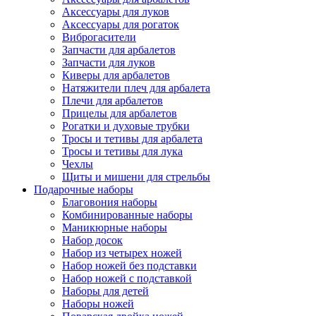
Аксессуары для луков
Аксессуары для рогаток
Виброгасители
Запчасти для арбалетов
Запчасти для луков
Киверы для арбалетов
Натяжители плеч для арбалета
Плечи для арбалетов
Прицелы для арбалетов
Рогатки и духовые трубки
Тросы и тетивы для арбалета
Тросы и тетивы для лука
Чехлы
Щиты и мишени для стрельбы
Подарочные наборы
Благовония наборы
Комбинированные наборы
Маникюрные наборы
Набор досок
Набор из четырех ножей
Набор ножей без подставки
Набор ножей с подставкой
Наборы для детей
Наборы ножей