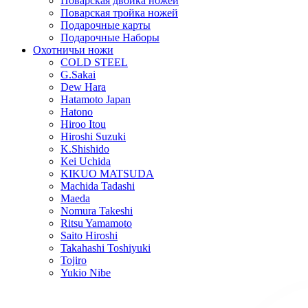
Поварская двойка ножей
Поварская тройка ножей
Подарочные карты
Подарочные Наборы
Охотничьи ножи
COLD STEEL
G.Sakai
Dew Hara
Hatamoto Japan
Hatono
Hiroo Itou
Hiroshi Suzuki
K.Shishido
Kei Uchida
KIKUO MATSUDA
Machida Tadashi
Maeda
Nomura Takeshi
Ritsu Yamamoto
Saito Hiroshi
Takahashi Toshiyuki
Tojiro
Yukio Nibe