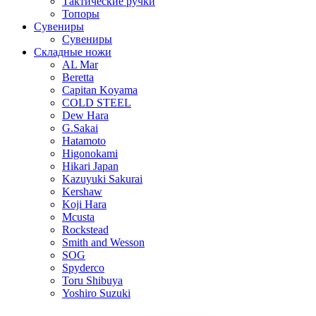
Тактические ручки
Топоры
Сувениры
Сувениры
Складные ножи
AL Mar
Beretta
Capitan Koyama
COLD STEEL
Dew Hara
G.Sakai
Hatamoto
Higonokami
Hikari Japan
Kazuyuki Sakurai
Kershaw
Koji Hara
Mcusta
Rockstead
Smith and Wesson
SOG
Spyderco
Toru Shibuya
Yoshiro Suzuki