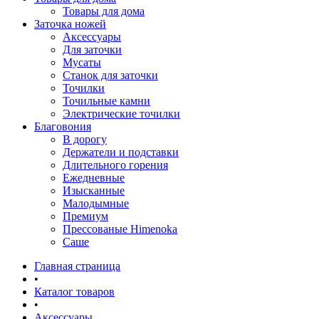
Товары для дома
Заточка ножей
Аксессуары
Для заточки
Мусаты
Станок для заточки
Точилки
Точильные камни
Электрические точилки
Благовония
В дорогу
Держатели и подставки
Длительного горения
Ежедневные
Изысканные
Малодымные
Премиум
Прессованые Himenoka
Саше
Главная страница
•
Каталог товаров
•
Аксессуары