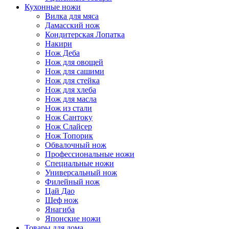
Кухонные ножи
Вилка для мяса
Дамасский нож
Кондитерская Лопатка
Накири
Нож Деба
Нож для овощей
Нож для сашими
Нож для стейка
Нож для хлеба
Нож для масла
Нож из стали
Нож Сантоку
Нож Слайсер
Нож Топорик
Обвалочный нож
Профессиональные ножи
Специальные ножи
Универсальный нож
Филейный нож
Цай Дао
Шеф нож
Янагиба
Японские ножи
Товары для дома