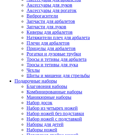
Аксессуары для луков
Аксессуары для рогаток
Виброгасители
Запчасти для арбалетов
Запчасти для луков
Киверы для арбалетов
Натяжители плеч для арбалета
Плечи для арбалетов
Прицелы для арбалетов
Рогатки и духовые трубки
Тросы и тетивы для арбалета
Тросы и тетивы для лука
Чехлы
Щиты и мишени для стрельбы
Подарочные наборы
Благовония наборы
Комбинированные наборы
Маникюрные наборы
Набор досок
Набор из четырех ножей
Набор ножей без подставки
Набор ножей с подставкой
Наборы для детей
Наборы ножей