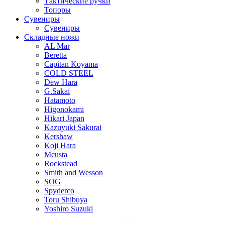
Тактические ручки
Топоры
Сувениры
Сувениры
Складные ножи
AL Mar
Beretta
Capitan Koyama
COLD STEEL
Dew Hara
G.Sakai
Hatamoto
Higonokami
Hikari Japan
Kazuyuki Sakurai
Kershaw
Koji Hara
Mcusta
Rockstead
Smith and Wesson
SOG
Spyderco
Toru Shibuya
Yoshiro Suzuki