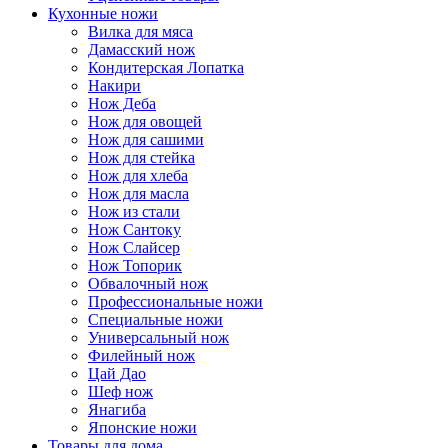
Кухонные ножи
Вилка для мяса
Дамасский нож
Кондитерская Лопатка
Накири
Нож Деба
Нож для овощей
Нож для сашими
Нож для стейка
Нож для хлеба
Нож для масла
Нож из стали
Нож Сантоку
Нож Слайсер
Нож Топорик
Обвалочный нож
Профессиональные ножи
Специальные ножи
Универсальный нож
Филейный нож
Цай Дао
Шеф нож
Янагиба
Японские ножи
Товары для дома