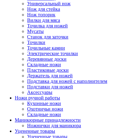
Универсальный нож
Нож для стейка
Нож топорик
Вилки для мяса
Точилка для ножей
Мусаты
Станок для заточки
Точилки
Точильные камни
Электрические точилки
Деревянные доски
Складные ножи
Пластиковые доски
Держатель для ножей
Подставка для ножей с наполнителем
Подставки для ножей
Аксессуары
Ножи ручной работы
Кухонные ножи
Охотничьи ножи
Складные ножи
Маникюрные принадлежности
Ножнички для маникюра
Уцененные товары
Уцененные товары