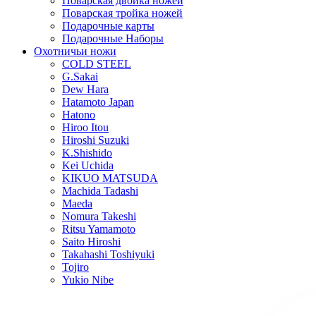
Поварская двойка ножей
Поварская тройка ножей
Подарочные карты
Подарочные Наборы
Охотничьи ножи
COLD STEEL
G.Sakai
Dew Hara
Hatamoto Japan
Hatono
Hiroo Itou
Hiroshi Suzuki
K.Shishido
Kei Uchida
KIKUO MATSUDA
Machida Tadashi
Maeda
Nomura Takeshi
Ritsu Yamamoto
Saito Hiroshi
Takahashi Toshiyuki
Tojiro
Yukio Nibe