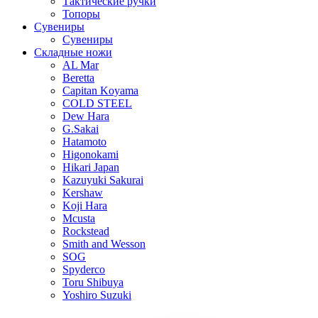
Тактические ручки
Топоры
Сувениры
Сувениры
Складные ножи
AL Mar
Beretta
Capitan Koyama
COLD STEEL
Dew Hara
G.Sakai
Hatamoto
Higonokami
Hikari Japan
Kazuyuki Sakurai
Kershaw
Koji Hara
Mcusta
Rockstead
Smith and Wesson
SOG
Spyderco
Toru Shibuya
Yoshiro Suzuki