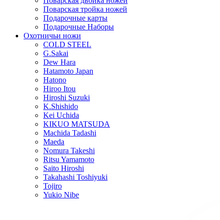
Поварская двойка ножей
Поварская тройка ножей
Подарочные карты
Подарочные Наборы
Охотничьи ножи
COLD STEEL
G.Sakai
Dew Hara
Hatamoto Japan
Hatono
Hiroo Itou
Hiroshi Suzuki
K.Shishido
Kei Uchida
KIKUO MATSUDA
Machida Tadashi
Maeda
Nomura Takeshi
Ritsu Yamamoto
Saito Hiroshi
Takahashi Toshiyuki
Tojiro
Yukio Nibe