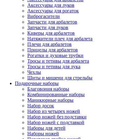
Аксессуары для луков
Аксессуары для рогаток
Виброгасители
Запчасти для арбалетов
Запчасти для луков
Киверы для арбалетов
Натяжители плеч для арбалета
Плечи для арбалетов
Прицелы для арбалетов
Рогатки и духовые трубки
Тросы и тетивы для арбалета
Тросы и тетивы для лука
Чехлы
Щиты и мишени для стрельбы
Подарочные наборы
Благовония наборы
Комбинированные наборы
Маникюрные наборы
Набор досок
Набор из четырех ножей
Набор ножей без подставки
Набор ножей с подставкой
Наборы для детей
Наборы ножей