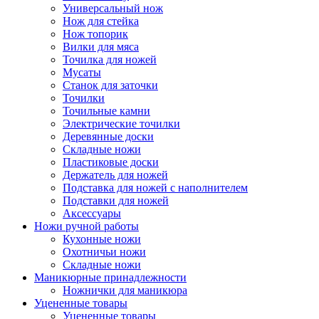
Универсальный нож
Нож для стейка
Нож топорик
Вилки для мяса
Точилка для ножей
Мусаты
Станок для заточки
Точилки
Точильные камни
Электрические точилки
Деревянные доски
Складные ножи
Пластиковые доски
Держатель для ножей
Подставка для ножей с наполнителем
Подставки для ножей
Аксессуары
Ножи ручной работы
Кухонные ножи
Охотничьи ножи
Складные ножи
Маникюрные принадлежности
Ножнички для маникюра
Уцененные товары
Уцененные товары