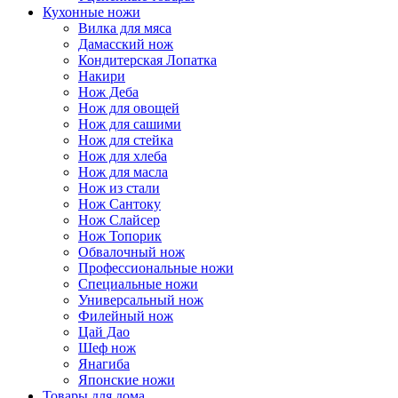
Кухонные ножи
Вилка для мяса
Дамасский нож
Кондитерская Лопатка
Накири
Нож Деба
Нож для овощей
Нож для сашими
Нож для стейка
Нож для хлеба
Нож для масла
Нож из стали
Нож Сантоку
Нож Слайсер
Нож Топорик
Обвалочный нож
Профессиональные ножи
Специальные ножи
Универсальный нож
Филейный нож
Цай Дао
Шеф нож
Янагиба
Японские ножи
Товары для дома