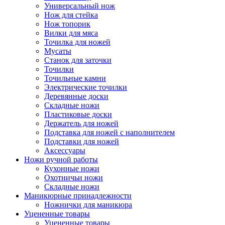
Универсальный нож
Нож для стейка
Нож топорик
Вилки для мяса
Точилка для ножей
Мусаты
Станок для заточки
Точилки
Точильные камни
Электрические точилки
Деревянные доски
Складные ножи
Пластиковые доски
Держатель для ножей
Подставка для ножей с наполнителем
Подставки для ножей
Аксессуары
Ножи ручной работы
Кухонные ножи
Охотничьи ножи
Складные ножи
Маникюрные принадлежности
Ножнички для маникюра
Уцененные товары
Уцененные товары