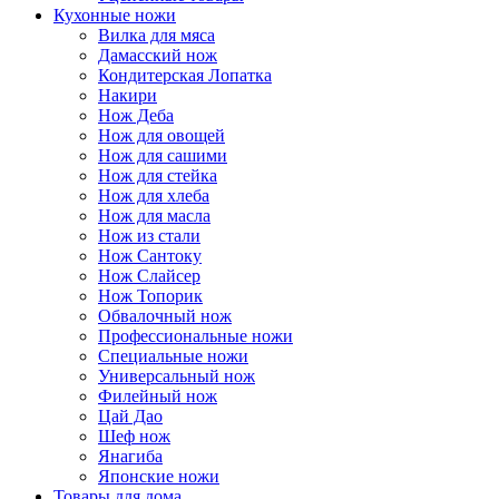
Кухонные ножи
Вилка для мяса
Дамасский нож
Кондитерская Лопатка
Накири
Нож Деба
Нож для овощей
Нож для сашими
Нож для стейка
Нож для хлеба
Нож для масла
Нож из стали
Нож Сантоку
Нож Слайсер
Нож Топорик
Обвалочный нож
Профессиональные ножи
Специальные ножи
Универсальный нож
Филейный нож
Цай Дао
Шеф нож
Янагиба
Японские ножи
Товары для дома