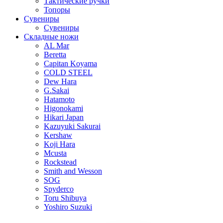
Тактические ручки
Топоры
Сувениры
Сувениры
Складные ножи
AL Mar
Beretta
Capitan Koyama
COLD STEEL
Dew Hara
G.Sakai
Hatamoto
Higonokami
Hikari Japan
Kazuyuki Sakurai
Kershaw
Koji Hara
Mcusta
Rockstead
Smith and Wesson
SOG
Spyderco
Toru Shibuya
Yoshiro Suzuki