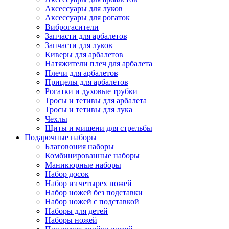
Аксессуары для луков
Аксессуары для рогаток
Виброгасители
Запчасти для арбалетов
Запчасти для луков
Киверы для арбалетов
Натяжители плеч для арбалета
Плечи для арбалетов
Прицелы для арбалетов
Рогатки и духовые трубки
Тросы и тетивы для арбалета
Тросы и тетивы для лука
Чехлы
Щиты и мишени для стрельбы
Подарочные наборы
Благовония наборы
Комбинированные наборы
Маникюрные наборы
Набор досок
Набор из четырех ножей
Набор ножей без подставки
Набор ножей с подставкой
Наборы для детей
Наборы ножей