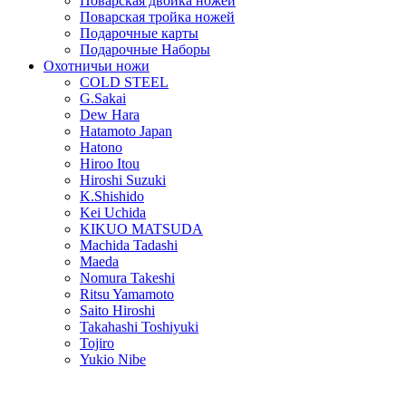
Поварская двойка ножей
Поварская тройка ножей
Подарочные карты
Подарочные Наборы
Охотничьи ножи
COLD STEEL
G.Sakai
Dew Hara
Hatamoto Japan
Hatono
Hiroo Itou
Hiroshi Suzuki
K.Shishido
Kei Uchida
KIKUO MATSUDA
Machida Tadashi
Maeda
Nomura Takeshi
Ritsu Yamamoto
Saito Hiroshi
Takahashi Toshiyuki
Tojiro
Yukio Nibe