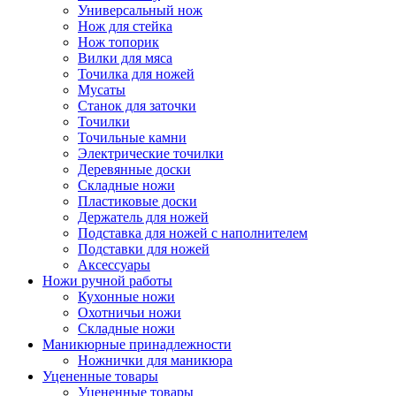
Универсальный нож
Нож для стейка
Нож топорик
Вилки для мяса
Точилка для ножей
Мусаты
Станок для заточки
Точилки
Точильные камни
Электрические точилки
Деревянные доски
Складные ножи
Пластиковые доски
Держатель для ножей
Подставка для ножей с наполнителем
Подставки для ножей
Аксессуары
Ножи ручной работы
Кухонные ножи
Охотничьи ножи
Складные ножи
Маникюрные принадлежности
Ножнички для маникюра
Уцененные товары
Уцененные товары