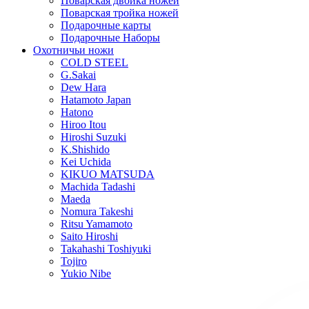
Поварская двойка ножей
Поварская тройка ножей
Подарочные карты
Подарочные Наборы
Охотничьи ножи
COLD STEEL
G.Sakai
Dew Hara
Hatamoto Japan
Hatono
Hiroo Itou
Hiroshi Suzuki
K.Shishido
Kei Uchida
KIKUO MATSUDA
Machida Tadashi
Maeda
Nomura Takeshi
Ritsu Yamamoto
Saito Hiroshi
Takahashi Toshiyuki
Tojiro
Yukio Nibe