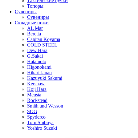
Тактические ручки
Топоры
Сувениры
Сувениры
Складные ножи
AL Mar
Beretta
Capitan Koyama
COLD STEEL
Dew Hara
G.Sakai
Hatamoto
Higonokami
Hikari Japan
Kazuyuki Sakurai
Kershaw
Koji Hara
Mcusta
Rockstead
Smith and Wesson
SOG
Spyderco
Toru Shibuya
Yoshiro Suzuki