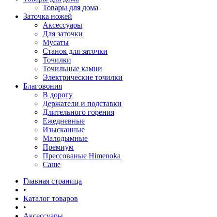
Товары для дома
Заточка ножей
Аксессуары
Для заточки
Мусаты
Станок для заточки
Точилки
Точильные камни
Электрические точилки
Благовония
В дорогу
Держатели и подставки
Длительного горения
Ежедневные
Изысканные
Малодымные
Премиум
Прессованые Himenoka
Саше
Главная страница
•
Каталог товаров
•
Аксессуары