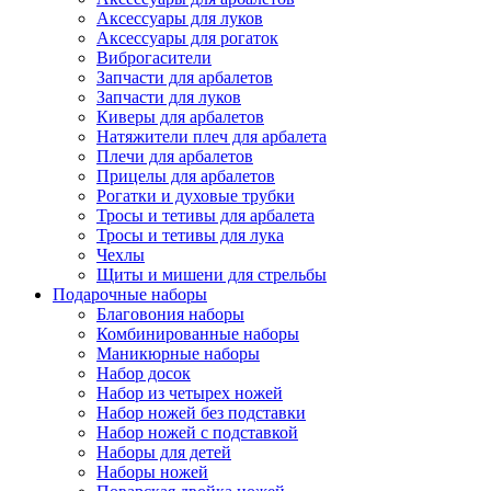
Аксессуары для луков
Аксессуары для рогаток
Виброгасители
Запчасти для арбалетов
Запчасти для луков
Киверы для арбалетов
Натяжители плеч для арбалета
Плечи для арбалетов
Прицелы для арбалетов
Рогатки и духовые трубки
Тросы и тетивы для арбалета
Тросы и тетивы для лука
Чехлы
Щиты и мишени для стрельбы
Подарочные наборы
Благовония наборы
Комбинированные наборы
Маникюрные наборы
Набор досок
Набор из четырех ножей
Набор ножей без подставки
Набор ножей с подставкой
Наборы для детей
Наборы ножей