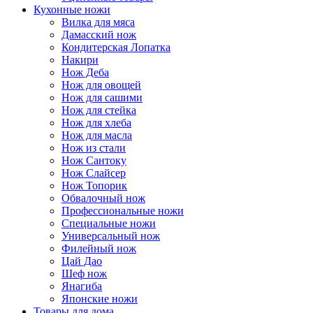
Кухонные ножи
Вилка для мяса
Дамасский нож
Кондитерская Лопатка
Накири
Нож Деба
Нож для овощей
Нож для сашими
Нож для стейка
Нож для хлеба
Нож для масла
Нож из стали
Нож Сантоку
Нож Слайсер
Нож Топорик
Обвалочный нож
Профессиональные ножи
Специальные ножи
Универсальный нож
Филейный нож
Цай Дао
Шеф нож
Янагиба
Японские ножи
Товары для дома