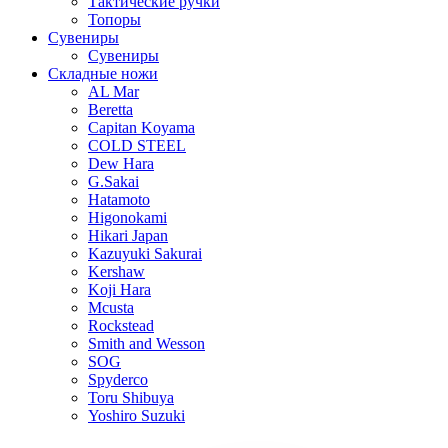
Тактические ручки
Топоры
Сувениры
Сувениры
Складные ножи
AL Mar
Beretta
Capitan Koyama
COLD STEEL
Dew Hara
G.Sakai
Hatamoto
Higonokami
Hikari Japan
Kazuyuki Sakurai
Kershaw
Koji Hara
Mcusta
Rockstead
Smith and Wesson
SOG
Spyderco
Toru Shibuya
Yoshiro Suzuki