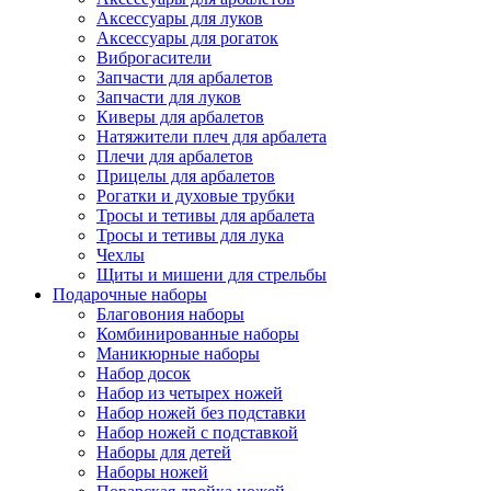
Аксессуары для луков
Аксессуары для рогаток
Виброгасители
Запчасти для арбалетов
Запчасти для луков
Киверы для арбалетов
Натяжители плеч для арбалета
Плечи для арбалетов
Прицелы для арбалетов
Рогатки и духовые трубки
Тросы и тетивы для арбалета
Тросы и тетивы для лука
Чехлы
Щиты и мишени для стрельбы
Подарочные наборы
Благовония наборы
Комбинированные наборы
Маникюрные наборы
Набор досок
Набор из четырех ножей
Набор ножей без подставки
Набор ножей с подставкой
Наборы для детей
Наборы ножей