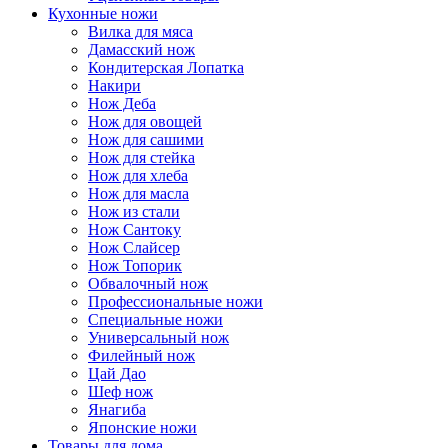
Кухонные ножи
Вилка для мяса
Дамасский нож
Кондитерская Лопатка
Накири
Нож Деба
Нож для овощей
Нож для сашими
Нож для стейка
Нож для хлеба
Нож для масла
Нож из стали
Нож Сантоку
Нож Слайсер
Нож Топорик
Обвалочный нож
Профессиональные ножи
Специальные ножи
Универсальный нож
Филейный нож
Цай Дао
Шеф нож
Янагиба
Японские ножи
Товары для дома