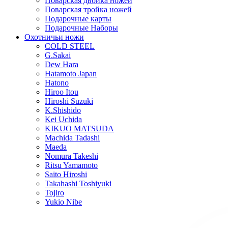
Поварская двойка ножей
Поварская тройка ножей
Подарочные карты
Подарочные Наборы
Охотничьи ножи
COLD STEEL
G.Sakai
Dew Hara
Hatamoto Japan
Hatono
Hiroo Itou
Hiroshi Suzuki
K.Shishido
Kei Uchida
KIKUO MATSUDA
Machida Tadashi
Maeda
Nomura Takeshi
Ritsu Yamamoto
Saito Hiroshi
Takahashi Toshiyuki
Tojiro
Yukio Nibe