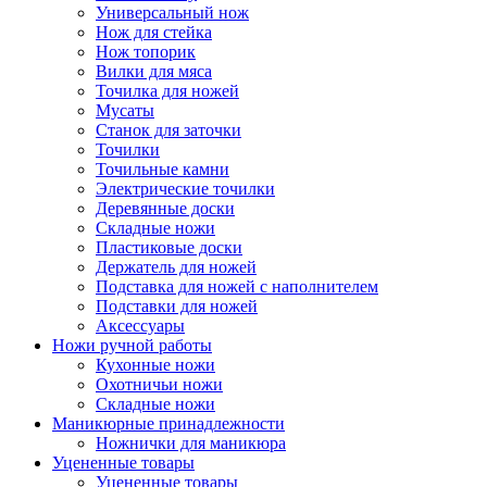
Универсальный нож
Нож для стейка
Нож топорик
Вилки для мяса
Точилка для ножей
Мусаты
Станок для заточки
Точилки
Точильные камни
Электрические точилки
Деревянные доски
Складные ножи
Пластиковые доски
Держатель для ножей
Подставка для ножей с наполнителем
Подставки для ножей
Аксессуары
Ножи ручной работы
Кухонные ножи
Охотничьи ножи
Складные ножи
Маникюрные принадлежности
Ножнички для маникюра
Уцененные товары
Уцененные товары