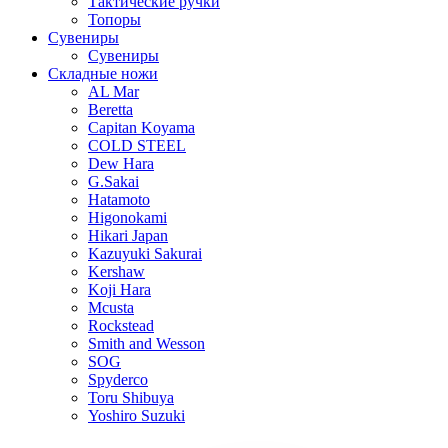
Тактические ручки
Топоры
Сувениры
Сувениры
Складные ножи
AL Mar
Beretta
Capitan Koyama
COLD STEEL
Dew Hara
G.Sakai
Hatamoto
Higonokami
Hikari Japan
Kazuyuki Sakurai
Kershaw
Koji Hara
Mcusta
Rockstead
Smith and Wesson
SOG
Spyderco
Toru Shibuya
Yoshiro Suzuki