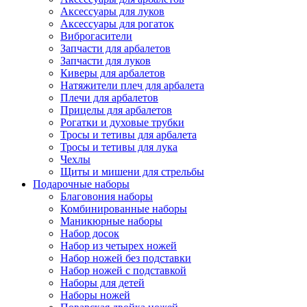
Аксессуары для луков
Аксессуары для рогаток
Виброгасители
Запчасти для арбалетов
Запчасти для луков
Киверы для арбалетов
Натяжители плеч для арбалета
Плечи для арбалетов
Прицелы для арбалетов
Рогатки и духовые трубки
Тросы и тетивы для арбалета
Тросы и тетивы для лука
Чехлы
Щиты и мишени для стрельбы
Подарочные наборы
Благовония наборы
Комбинированные наборы
Маникюрные наборы
Набор досок
Набор из четырех ножей
Набор ножей без подставки
Набор ножей с подставкой
Наборы для детей
Наборы ножей