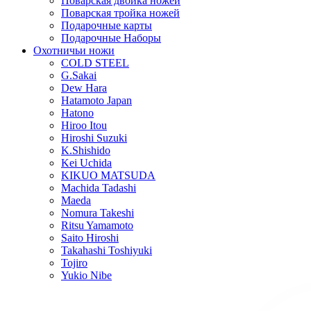
Поварская двойка ножей
Поварская тройка ножей
Подарочные карты
Подарочные Наборы
Охотничьи ножи
COLD STEEL
G.Sakai
Dew Hara
Hatamoto Japan
Hatono
Hiroo Itou
Hiroshi Suzuki
K.Shishido
Kei Uchida
KIKUO MATSUDA
Machida Tadashi
Maeda
Nomura Takeshi
Ritsu Yamamoto
Saito Hiroshi
Takahashi Toshiyuki
Tojiro
Yukio Nibe