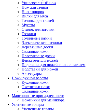
Универсальный нож
Нож для стейка
Нож топорик
Вилки для мяса
Точилка для ножей
Мусаты
Станок для заточки
Точилки
Точильные камни
Электрические точилки
Деревянные доски
Складные ножи
Пластиковые доски
Держатель для ножей
Подставка для ножей с наполнителем
Подставки для ножей
Аксессуары
Ножи ручной работы
Кухонные ножи
Охотничьи ножи
Складные ножи
Маникюрные принадлежности
Ножнички для маникюра
Уцененные товары
Уцененные товары