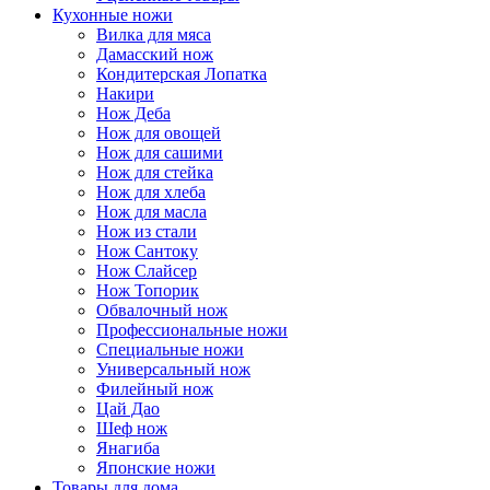
Кухонные ножи
Вилка для мяса
Дамасский нож
Кондитерская Лопатка
Накири
Нож Деба
Нож для овощей
Нож для сашими
Нож для стейка
Нож для хлеба
Нож для масла
Нож из стали
Нож Сантоку
Нож Слайсер
Нож Топорик
Обвалочный нож
Профессиональные ножи
Специальные ножи
Универсальный нож
Филейный нож
Цай Дао
Шеф нож
Янагиба
Японские ножи
Товары для дома