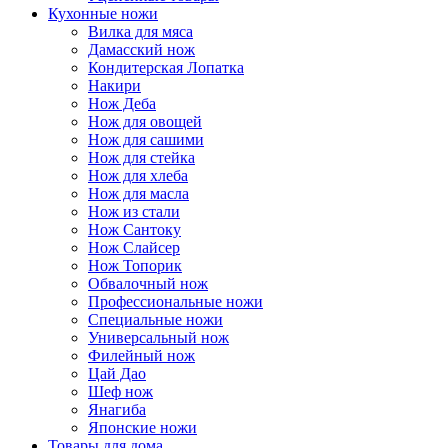
Кухонные ножи
Вилка для мяса
Дамасский нож
Кондитерская Лопатка
Накири
Нож Деба
Нож для овощей
Нож для сашими
Нож для стейка
Нож для хлеба
Нож для масла
Нож из стали
Нож Сантоку
Нож Слайсер
Нож Топорик
Обвалочный нож
Профессиональные ножи
Специальные ножи
Универсальный нож
Филейный нож
Цай Дао
Шеф нож
Янагиба
Японские ножи
Товары для дома