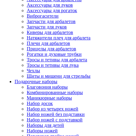
Аксессуары для луков
Аксессуары для рогаток
Виброгасители
Запчасти для арбалетов
Запчасти для луков
Киверы для арбалетов
Натяжители плеч для арбалета
Плечи для арбалетов
Прицелы для арбалетов
Рогатки и духовые трубки
Тросы и тетивы для арбалета
Тросы и тетивы для лука
Чехлы
Щиты и мишени для стрельбы
Подарочные наборы
Благовония наборы
Комбинированные наборы
Маникюрные наборы
Набор досок
Набор из четырех ножей
Набор ножей без подставки
Набор ножей с подставкой
Наборы для детей
Наборы ножей