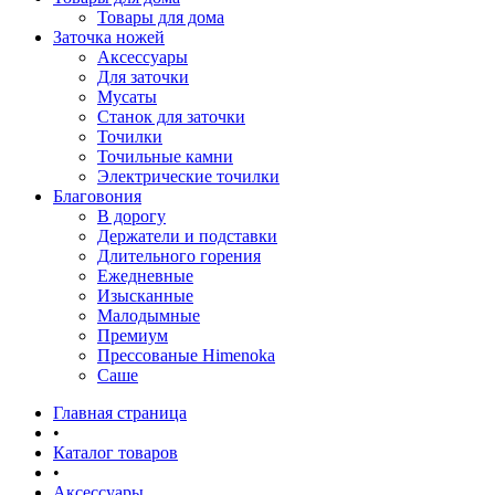
Товары для дома
Заточка ножей
Аксессуары
Для заточки
Мусаты
Станок для заточки
Точилки
Точильные камни
Электрические точилки
Благовония
В дорогу
Держатели и подставки
Длительного горения
Ежедневные
Изысканные
Малодымные
Премиум
Прессованые Himenoka
Саше
Главная страница
•
Каталог товаров
•
Аксессуары