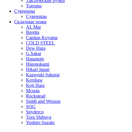
Тактические ручки
Топоры
Сувениры
Сувениры
Складные ножи
AL Mar
Beretta
Capitan Koyama
COLD STEEL
Dew Hara
G.Sakai
Hatamoto
Higonokami
Hikari Japan
Kazuyuki Sakurai
Kershaw
Koji Hara
Mcusta
Rockstead
Smith and Wesson
SOG
Spyderco
Toru Shibuya
Yoshiro Suzuki