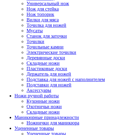
Универсальный нож
Нож для стейка
Нож топорик
Вилки для мяса
Точилка для ножей
Мусаты
Станок для заточки
Точилки
Точильные камни
Электрические точилки
Деревянные доски
Складные ножи
Пластиковые доски
Держатель для ножей
Подставка для ножей с наполнителем
Подставки для ножей
Аксессуары
Ножи ручной работы
Кухонные ножи
Охотничьи ножи
Складные ножи
Маникюрные принадлежности
Ножнички для маникюра
Уцененные товары
Уцененные товары