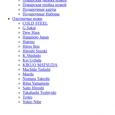
Поварская двойка ножей
Поварская тройка ножей
Подарочные карты
Подарочные Наборы
Охотничьи ножи
COLD STEEL
G.Sakai
Dew Hara
Hatamoto Japan
Hatono
Hiroo Itou
Hiroshi Suzuki
K.Shishido
Kei Uchida
KIKUO MATSUDA
Machida Tadashi
Maeda
Nomura Takeshi
Ritsu Yamamoto
Saito Hiroshi
Takahashi Toshiyuki
Tojiro
Yukio Nibe