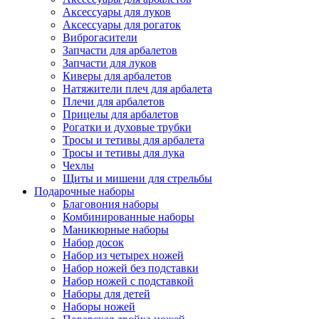
Аксессуары для луков
Аксессуары для рогаток
Виброгасители
Запчасти для арбалетов
Запчасти для луков
Киверы для арбалетов
Натяжители плеч для арбалета
Плечи для арбалетов
Прицелы для арбалетов
Рогатки и духовые трубки
Тросы и тетивы для арбалета
Тросы и тетивы для лука
Чехлы
Щиты и мишени для стрельбы
Подарочные наборы
Благовония наборы
Комбинированные наборы
Маникюрные наборы
Набор досок
Набор из четырех ножей
Набор ножей без подставки
Набор ножей с подставкой
Наборы для детей
Наборы ножей