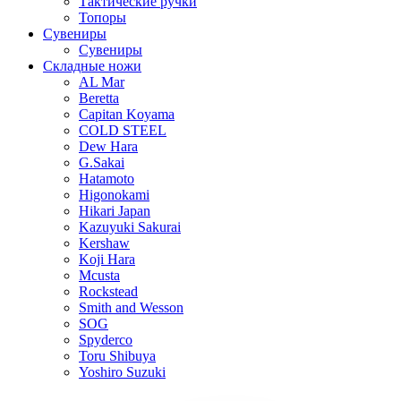
Тактические ручки
Топоры
Сувениры
Сувениры
Складные ножи
AL Mar
Beretta
Capitan Koyama
COLD STEEL
Dew Hara
G.Sakai
Hatamoto
Higonokami
Hikari Japan
Kazuyuki Sakurai
Kershaw
Koji Hara
Mcusta
Rockstead
Smith and Wesson
SOG
Spyderco
Toru Shibuya
Yoshiro Suzuki