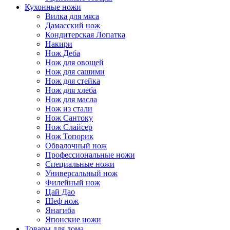
Кухонные ножи
Вилка для мяса
Дамасский нож
Кондитерская Лопатка
Накири
Нож Деба
Нож для овощей
Нож для сашими
Нож для стейка
Нож для хлеба
Нож для масла
Нож из стали
Нож Сантоку
Нож Слайсер
Нож Топорик
Обвалочный нож
Профессиональные ножи
Специальные ножи
Универсальный нож
Филейный нож
Цай Дао
Шеф нож
Янагиба
Японские ножи
Товары для дома