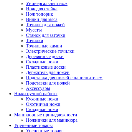
Универсальный нож
Нож для стейка
Нож топорик
Вилки для мяса
Точилка для ножей
Мусаты
Станок для заточки
Точилки
Точильные камни
Электрические точилки
Деревянные доски
Складные ножи
Пластиковые доски
Держатель для ножей
Подставка для ножей с наполнителем
Подставки для ножей
Аксессуары
Ножи ручной работы
Кухонные ножи
Охотничьи ножи
Складные ножи
Маникюрные принадлежности
Ножнички для маникюра
Уцененные товары
Уцененные товары