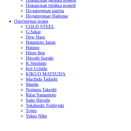
Поварская двойка ножей
Поварская тройка ножей
Подарочные карты
Подарочные Наборы
Охотничьи ножи
COLD STEEL
G.Sakai
Dew Hara
Hatamoto Japan
Hatono
Hiroo Itou
Hiroshi Suzuki
K.Shishido
Kei Uchida
KIKUO MATSUDA
Machida Tadashi
Maeda
Nomura Takeshi
Ritsu Yamamoto
Saito Hiroshi
Takahashi Toshiyuki
Tojiro
Yukio Nibe