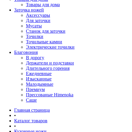
Товары для дома
Заточка ножей
Аксессуары
Для заточки
Мусаты
Станок для заточки
Точилки
Точильные камни
Электрические точилки
Благовония
В дорогу
Держатели и подставки
Длительного горения
Ежедневные
Изысканные
Малодымные
Премиум
Прессованые Himenoka
Саше
Главная страница
•
Каталог товаров
•
Кухонные ножи