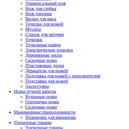
Универсальный нож
Нож для стейка
Нож топорик
Вилки для мяса
Точилка для ножей
Мусаты
Станок для заточки
Точилки
Точильные камни
Электрические точилки
Деревянные доски
Складные ножи
Пластиковые доски
Держатель для ножей
Подставка для ножей с наполнителем
Подставки для ножей
Аксессуары
Ножи ручной работы
Кухонные ножи
Охотничьи ножи
Складные ножи
Маникюрные принадлежности
Ножнички для маникюра
Уцененные товары
Уцененные товары