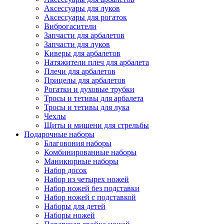
Аксессуары для луков
Аксессуары для рогаток
Виброгасители
Запчасти для арбалетов
Запчасти для луков
Киверы для арбалетов
Натяжители плеч для арбалета
Плечи для арбалетов
Прицелы для арбалетов
Рогатки и духовые трубки
Тросы и тетивы для арбалета
Тросы и тетивы для лука
Чехлы
Щиты и мишени для стрельбы
Подарочные наборы
Благовония наборы
Комбинированные наборы
Маникюрные наборы
Набор досок
Набор из четырех ножей
Набор ножей без подставки
Набор ножей с подставкой
Наборы для детей
Наборы ножей