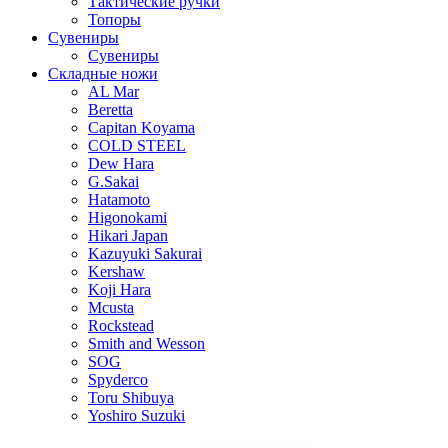
Тактические ручки
Топоры
Сувениры
Сувениры
Складные ножи
AL Mar
Beretta
Capitan Koyama
COLD STEEL
Dew Hara
G.Sakai
Hatamoto
Higonokami
Hikari Japan
Kazuyuki Sakurai
Kershaw
Koji Hara
Mcusta
Rockstead
Smith and Wesson
SOG
Spyderco
Toru Shibuya
Yoshiro Suzuki