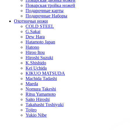
Поварская двойка ножей
Поварская тройка ножей
Подарочные карты
Подарочные Наборы
Охотничьи ножи
COLD STEEL
G.Sakai
Dew Hara
Hatamoto Japan
Hatono
Hiroo Itou
Hiroshi Suzuki
K.Shishido
Kei Uchida
KIKUO MATSUDA
Machida Tadashi
Maeda
Nomura Takeshi
Ritsu Yamamoto
Saito Hiroshi
Takahashi Toshiyuki
Tojiro
Yukio Nibe