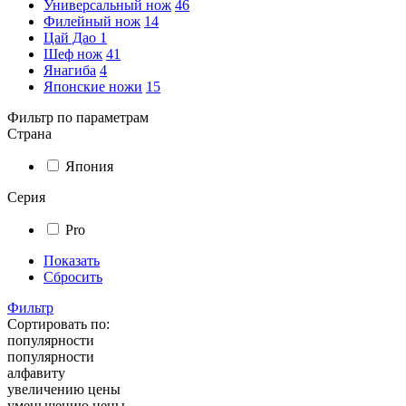
Универсальный нож
46
Филейный нож
14
Цай Дао
1
Шеф нож
41
Янагиба
4
Японские ножи
15
Фильтр по параметрам
Страна
Япония
Серия
Pro
Показать
Сбросить
Фильтр
Сортировать по:
популярности
популярности
алфавиту
увеличению цены
уменьшению цены