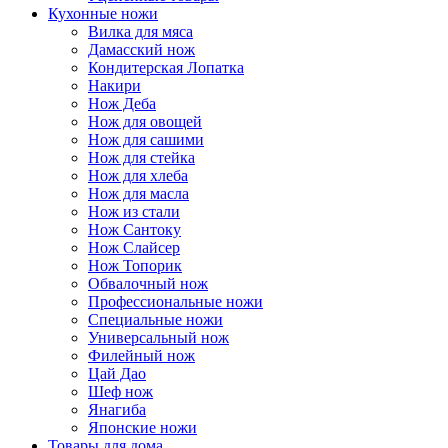
Кухонные ножи
Вилка для мяса
Дамасский нож
Кондитерская Лопатка
Накири
Нож Деба
Нож для овощей
Нож для сашими
Нож для стейка
Нож для хлеба
Нож для масла
Нож из стали
Нож Сантоку
Нож Слайсер
Нож Топорик
Обвалочный нож
Профессиональные ножи
Специальные ножи
Универсальный нож
Филейный нож
Цай Дао
Шеф нож
Янагиба
Японские ножи
Товары для дома