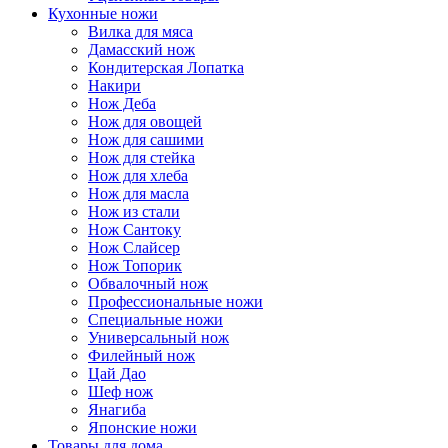
Кухонные ножи
Вилка для мяса
Дамасский нож
Кондитерская Лопатка
Накири
Нож Деба
Нож для овощей
Нож для сашими
Нож для стейка
Нож для хлеба
Нож для масла
Нож из стали
Нож Сантоку
Нож Слайсер
Нож Топорик
Обвалочный нож
Профессиональные ножи
Специальные ножи
Универсальный нож
Филейный нож
Цай Дао
Шеф нож
Янагиба
Японские ножи
Товары для дома