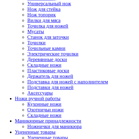
Универсальный нож
Нож для стейка
Нож топорик
Вилки для мяса
Точилка для ножей
Мусаты
Станок для заточки
Точилки
Точильные камни
Электрические точилки
Деревянные доски
Складные ножи
Пластиковые доски
Держатель для ножей
Подставка для ножей с наполнителем
Подставки для ножей
Аксессуары
Ножи ручной работы
Кухонные ножи
Охотничьи ножи
Складные ножи
Маникюрные принадлежности
Ножнички для маникюра
Уцененные товары
Уцененные товары