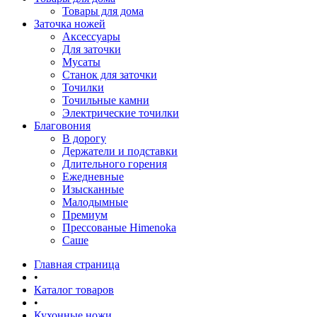
Товары для дома
Заточка ножей
Аксессуары
Для заточки
Мусаты
Станок для заточки
Точилки
Точильные камни
Электрические точилки
Благовония
В дорогу
Держатели и подставки
Длительного горения
Ежедневные
Изысканные
Малодымные
Премиум
Прессованые Himenoka
Саше
Главная страница
•
Каталог товаров
•
Кухонные ножи