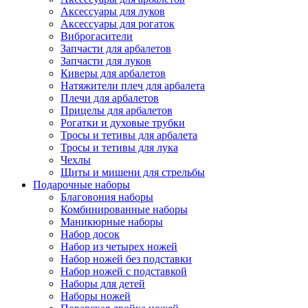
Аксессуары для луков
Аксессуары для рогаток
Виброгасители
Запчасти для арбалетов
Запчасти для луков
Киверы для арбалетов
Натяжители плеч для арбалета
Плечи для арбалетов
Прицелы для арбалетов
Рогатки и духовые трубки
Тросы и тетивы для арбалета
Тросы и тетивы для лука
Чехлы
Щиты и мишени для стрельбы
Подарочные наборы
Благовония наборы
Комбинированные наборы
Маникюрные наборы
Набор досок
Набор из четырех ножей
Набор ножей без подставки
Набор ножей с подставкой
Наборы для детей
Наборы ножей