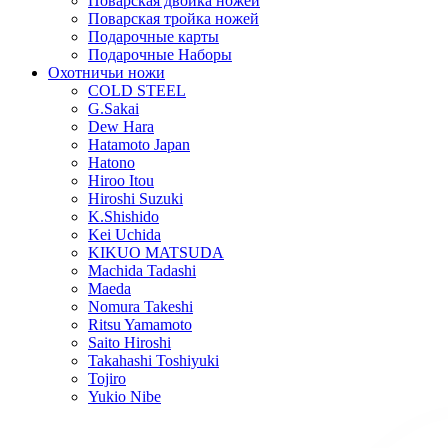
Поварская двойка ножей
Поварская тройка ножей
Подарочные карты
Подарочные Наборы
Охотничьи ножи
COLD STEEL
G.Sakai
Dew Hara
Hatamoto Japan
Hatono
Hiroo Itou
Hiroshi Suzuki
K.Shishido
Kei Uchida
KIKUO MATSUDA
Machida Tadashi
Maeda
Nomura Takeshi
Ritsu Yamamoto
Saito Hiroshi
Takahashi Toshiyuki
Tojiro
Yukio Nibe