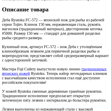
Описание товара
Деба Ryutoku FC-572 — японский нож для рыбы из рабочей
серии Tojiro. Клинок 150 мм, нержавеющая сталь, рукоять
магнолия (традиционный материал), двусторонняя заточка
#5000. Размер 150 мм — стандарт для домашней разделки
рыбы среднего размера.
Кухонный нож, артикул FC-572 – нож Деба с утолщённым
клинообразным лезвием для первичной разделки рыбы и
морепродуктов; представляет собой среднеразмерный вариант
с односторонней заточкой.
Мастера Fuji Cutlery выпустили новую линию
традиционных
японских ножей
Ryutoku. Теперь набор легендарных клинков
с высочайшим качеством исполнения стал ещё доступнее
российским покупателям!
У ножей Ryutoku сменные деревянные гранёные рукоятки.
Традиционное исполнение предполагает открытую
заточенную пяту лезвия с интервалом до больстера рукоятки.
Лезвия выполнены из нержавеющей стали с высокой