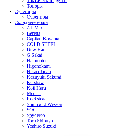
Тактические ручки
Топоры
Сувениры
Сувениры
Складные ножи
AL Mar
Beretta
Capitan Koyama
COLD STEEL
Dew Hara
G.Sakai
Hatamoto
Higonokami
Hikari Japan
Kazuyuki Sakurai
Kershaw
Koji Hara
Mcusta
Rockstead
Smith and Wesson
SOG
Spyderco
Toru Shibuya
Yoshiro Suzuki