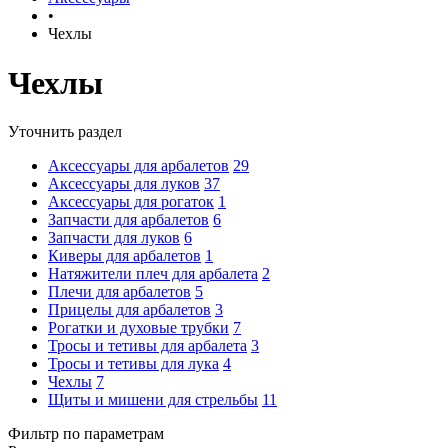
•
Чехлы
Чехлы
Уточнить раздел
Аксессуары для арбалетов
29
Аксессуары для луков
37
Аксессуары для рогаток
1
Запчасти для арбалетов
6
Запчасти для луков
6
Киверы для арбалетов
1
Натяжители плеч для арбалета
2
Плечи для арбалетов
5
Прицелы для арбалетов
3
Рогатки и духовые трубки
7
Тросы и тетивы для арбалета
3
Тросы и тетивы для лука
4
Чехлы
7
Щиты и мишени для стрельбы
11
Фильтр по параметрам