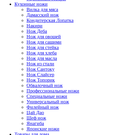
Кухонные ножи
Вилка для мяса
Дамасский нож
Кондитерская Лопатка
Накири
Нож Деба
Нож для овощей
Нож для сашими
Нож для стейка
Нож для хлеба
Нож для масла
Нож из стали
Нож Сантоку
Нож Слайсер
Нож Топорик
Обвалочный нож
Профессиональные ножи
Специальные ножи
Универсальный нож
Филейный нож
Цай Дао
Шеф нож
Янагиба
Японские ножи
Товары для дома