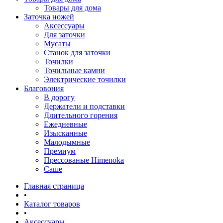
Товары для дома
Заточка ножей
Аксессуары
Для заточки
Мусаты
Станок для заточки
Точилки
Точильные камни
Электрические точилки
Благовония
В дорогу
Держатели и подставки
Длительного горения
Ежедневные
Изысканные
Малодымные
Премиум
Прессованые Himenoka
Саше
Главная страница
•
Каталог товаров
•
Аксессуары