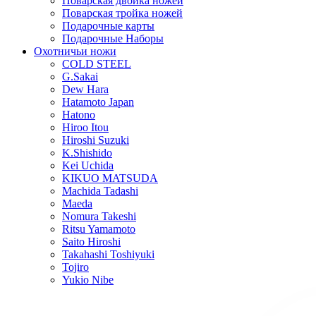
Поварская двойка ножей
Поварская тройка ножей
Подарочные карты
Подарочные Наборы
Охотничьи ножи
COLD STEEL
G.Sakai
Dew Hara
Hatamoto Japan
Hatono
Hiroo Itou
Hiroshi Suzuki
K.Shishido
Kei Uchida
KIKUO MATSUDA
Machida Tadashi
Maeda
Nomura Takeshi
Ritsu Yamamoto
Saito Hiroshi
Takahashi Toshiyuki
Tojiro
Yukio Nibe