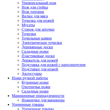
Универсальный нож
Нож для стейка
Нож топорик
Вилки для мяса
Точилка для ножей
Мусаты
Станок для заточки
Точилки
Точильные камни
Электрические точилки
Деревянные доски
Складные ножи
Пластиковые доски
Держатель для ножей
Подставка для ножей с наполнителем
Подставки для ножей
Аксессуары
Ножи ручной работы
Кухонные ножи
Охотничьи ножи
Складные ножи
Маникюрные принадлежности
Ножнички для маникюра
Уцененные товары
Уцененные товары