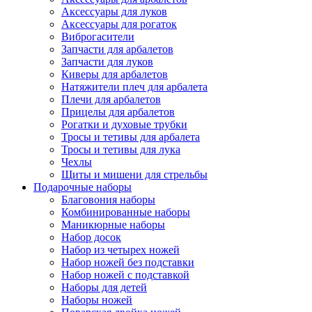
Аксессуары для луков
Аксессуары для рогаток
Виброгасители
Запчасти для арбалетов
Запчасти для луков
Киверы для арбалетов
Натяжители плеч для арбалета
Плечи для арбалетов
Прицелы для арбалетов
Рогатки и духовые трубки
Тросы и тетивы для арбалета
Тросы и тетивы для лука
Чехлы
Щиты и мишени для стрельбы
Подарочные наборы
Благовония наборы
Комбинированные наборы
Маникюрные наборы
Набор досок
Набор из четырех ножей
Набор ножей без подставки
Набор ножей с подставкой
Наборы для детей
Наборы ножей