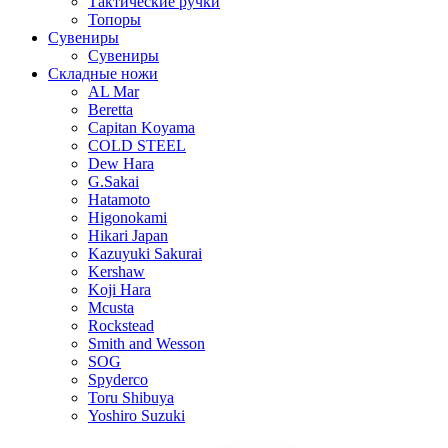
Тактические ручки
Топоры
Сувениры
Сувениры
Складные ножи
AL Mar
Beretta
Capitan Koyama
COLD STEEL
Dew Hara
G.Sakai
Hatamoto
Higonokami
Hikari Japan
Kazuyuki Sakurai
Kershaw
Koji Hara
Mcusta
Rockstead
Smith and Wesson
SOG
Spyderco
Toru Shibuya
Yoshiro Suzuki