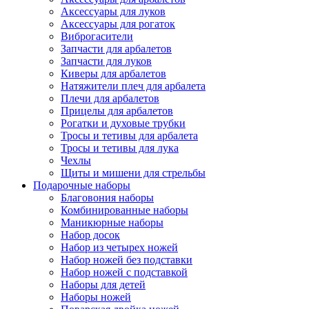
Аксессуары для луков
Аксессуары для рогаток
Виброгасители
Запчасти для арбалетов
Запчасти для луков
Киверы для арбалетов
Натяжители плеч для арбалета
Плечи для арбалетов
Прицелы для арбалетов
Рогатки и духовые трубки
Тросы и тетивы для арбалета
Тросы и тетивы для лука
Чехлы
Щиты и мишени для стрельбы
Подарочные наборы
Благовония наборы
Комбинированные наборы
Маникюрные наборы
Набор досок
Набор из четырех ножей
Набор ножей без подставки
Набор ножей с подставкой
Наборы для детей
Наборы ножей