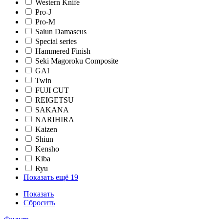
Western Knife
Pro-J
Pro-M
Saiun Damascus
Special series
Hammered Finish
Seki Magoroku Composite
GAI
Twin
FUJI CUT
REIGETSU
SAKANA
NARIHIRA
Kaizen
Shiun
Kensho
Kiba
Ryu
Показать ещё 19
Показать
Сбросить