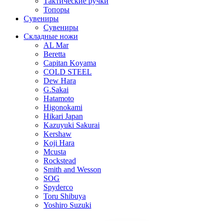
Тактические ручки
Топоры
Сувениры
Сувениры
Складные ножи
AL Mar
Beretta
Capitan Koyama
COLD STEEL
Dew Hara
G.Sakai
Hatamoto
Higonokami
Hikari Japan
Kazuyuki Sakurai
Kershaw
Koji Hara
Mcusta
Rockstead
Smith and Wesson
SOG
Spyderco
Toru Shibuya
Yoshiro Suzuki