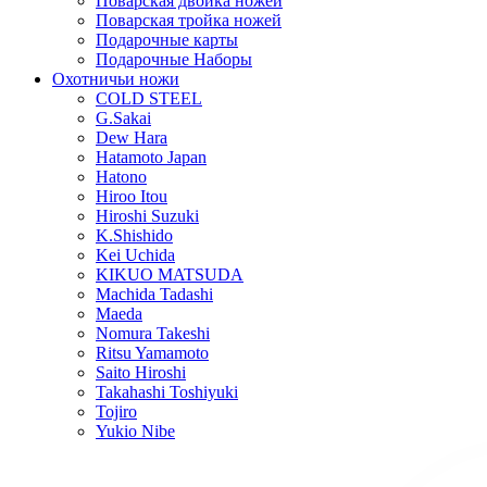
Поварская двойка ножей
Поварская тройка ножей
Подарочные карты
Подарочные Наборы
Охотничьи ножи
COLD STEEL
G.Sakai
Dew Hara
Hatamoto Japan
Hatono
Hiroo Itou
Hiroshi Suzuki
K.Shishido
Kei Uchida
KIKUO MATSUDA
Machida Tadashi
Maeda
Nomura Takeshi
Ritsu Yamamoto
Saito Hiroshi
Takahashi Toshiyuki
Tojiro
Yukio Nibe