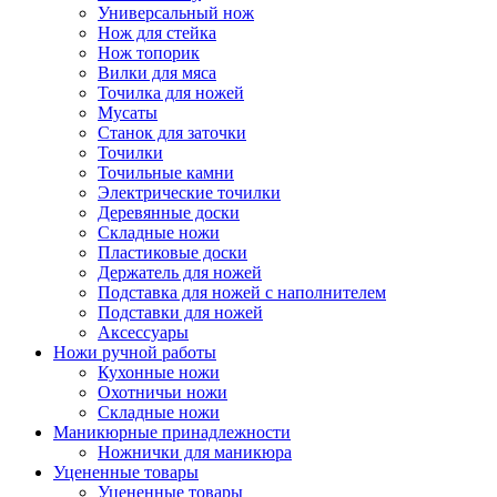
Универсальный нож
Нож для стейка
Нож топорик
Вилки для мяса
Точилка для ножей
Мусаты
Станок для заточки
Точилки
Точильные камни
Электрические точилки
Деревянные доски
Складные ножи
Пластиковые доски
Держатель для ножей
Подставка для ножей с наполнителем
Подставки для ножей
Аксессуары
Ножи ручной работы
Кухонные ножи
Охотничьи ножи
Складные ножи
Маникюрные принадлежности
Ножнички для маникюра
Уцененные товары
Уцененные товары