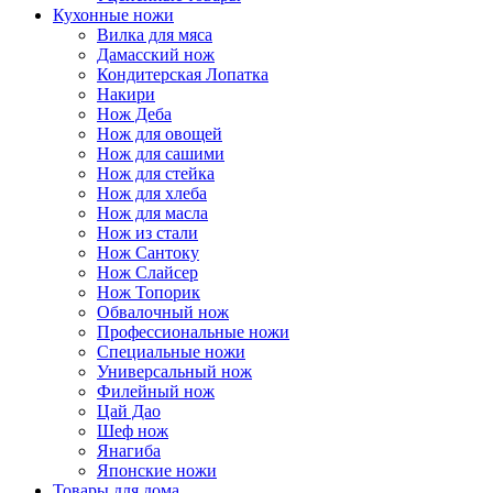
Кухонные ножи
Вилка для мяса
Дамасский нож
Кондитерская Лопатка
Накири
Нож Деба
Нож для овощей
Нож для сашими
Нож для стейка
Нож для хлеба
Нож для масла
Нож из стали
Нож Сантоку
Нож Слайсер
Нож Топорик
Обвалочный нож
Профессиональные ножи
Специальные ножи
Универсальный нож
Филейный нож
Цай Дао
Шеф нож
Янагиба
Японские ножи
Товары для дома