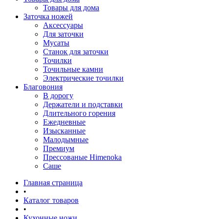
Товары для дома
Заточка ножей
Аксессуары
Для заточки
Мусаты
Станок для заточки
Точилки
Точильные камни
Электрические точилки
Благовония
В дорогу
Держатели и подставки
Длительного горения
Ежедневные
Изысканные
Малодымные
Премиум
Прессованые Himenoka
Саше
Главная страница
•
Каталог товаров
•
Кухонные ножи