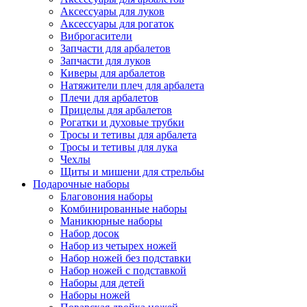
Аксессуары для луков
Аксессуары для рогаток
Виброгасители
Запчасти для арбалетов
Запчасти для луков
Киверы для арбалетов
Натяжители плеч для арбалета
Плечи для арбалетов
Прицелы для арбалетов
Рогатки и духовые трубки
Тросы и тетивы для арбалета
Тросы и тетивы для лука
Чехлы
Щиты и мишени для стрельбы
Подарочные наборы
Благовония наборы
Комбинированные наборы
Маникюрные наборы
Набор досок
Набор из четырех ножей
Набор ножей без подставки
Набор ножей с подставкой
Наборы для детей
Наборы ножей