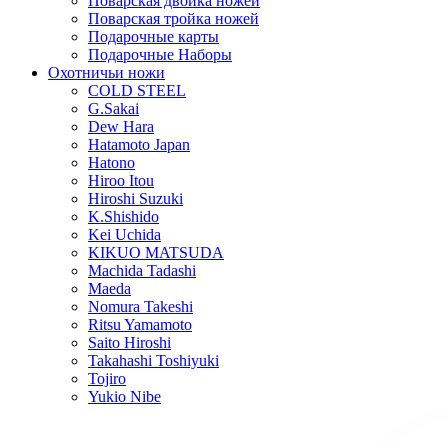
Поварская двойка ножей
Поварская тройка ножей
Подарочные карты
Подарочные Наборы
Охотничьи ножи
COLD STEEL
G.Sakai
Dew Hara
Hatamoto Japan
Hatono
Hiroo Itou
Hiroshi Suzuki
K.Shishido
Kei Uchida
KIKUO MATSUDA
Machida Tadashi
Maeda
Nomura Takeshi
Ritsu Yamamoto
Saito Hiroshi
Takahashi Toshiyuki
Tojiro
Yukio Nibe