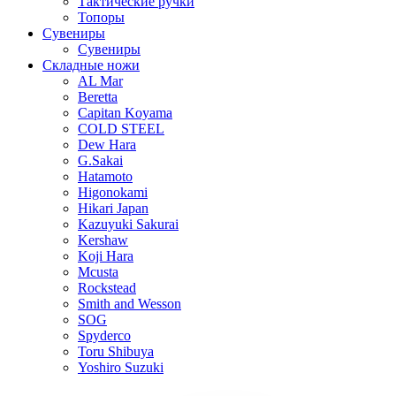
Тактические ручки
Топоры
Сувениры
Сувениры
Складные ножи
AL Mar
Beretta
Capitan Koyama
COLD STEEL
Dew Hara
G.Sakai
Hatamoto
Higonokami
Hikari Japan
Kazuyuki Sakurai
Kershaw
Koji Hara
Mcusta
Rockstead
Smith and Wesson
SOG
Spyderco
Toru Shibuya
Yoshiro Suzuki