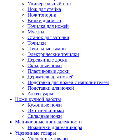
Универсальный нож
Нож для стейка
Нож топорик
Вилки для мяса
Точилка для ножей
Мусаты
Станок для заточки
Точилки
Точильные камни
Электрические точилки
Деревянные доски
Складные ножи
Пластиковые доски
Держатель для ножей
Подставка для ножей с наполнителем
Подставки для ножей
Аксессуары
Ножи ручной работы
Кухонные ножи
Охотничьи ножи
Складные ножи
Маникюрные принадлежности
Ножнички для маникюра
Уцененные товары
Уцененные товары