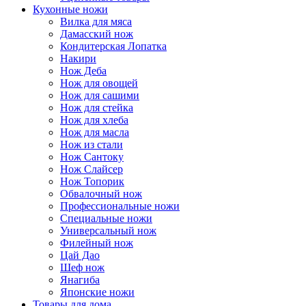
Кухонные ножи
Вилка для мяса
Дамасский нож
Кондитерская Лопатка
Накири
Нож Деба
Нож для овощей
Нож для сашими
Нож для стейка
Нож для хлеба
Нож для масла
Нож из стали
Нож Сантоку
Нож Слайсер
Нож Топорик
Обвалочный нож
Профессиональные ножи
Специальные ножи
Универсальный нож
Филейный нож
Цай Дао
Шеф нож
Янагиба
Японские ножи
Товары для дома