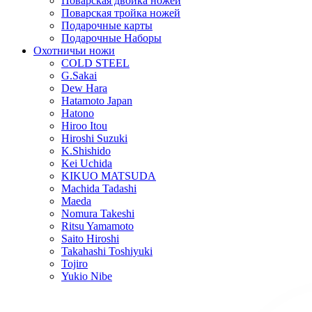
Поварская двойка ножей
Поварская тройка ножей
Подарочные карты
Подарочные Наборы
Охотничьи ножи
COLD STEEL
G.Sakai
Dew Hara
Hatamoto Japan
Hatono
Hiroo Itou
Hiroshi Suzuki
K.Shishido
Kei Uchida
KIKUO MATSUDA
Machida Tadashi
Maeda
Nomura Takeshi
Ritsu Yamamoto
Saito Hiroshi
Takahashi Toshiyuki
Tojiro
Yukio Nibe