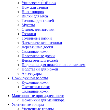
Универсальный нож
Нож для стейка
Нож топорик
Вилки для мяса
Точилка для ножей
Мусаты
Станок для заточки
Точилки
Точильные камни
Электрические точилки
Деревянные доски
Складные ножи
Пластиковые доски
Держатель для ножей
Подставка для ножей с наполнителем
Подставки для ножей
Аксессуары
Ножи ручной работы
Кухонные ножи
Охотничьи ножи
Складные ножи
Маникюрные принадлежности
Ножнички для маникюра
Уцененные товары
Уцененные товары