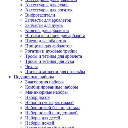
Аксессуары для луков
Аксессуары для рогаток
Виброгасители
Запчасти для арбалетов
Запчасти для луков
Киверы для арбалетов
Натяжители плеч для арбалета
Плечи для арбалетов
Прицелы для арбалетов
Рогатки и духовые трубки
Тросы и тетивы для арбалета
Тросы и тетивы для лука
Чехлы
Щиты и мишени для стрельбы
Подарочные наборы
Благовония наборы
Комбинированные наборы
Маникюрные наборы
Набор досок
Набор из четырех ножей
Набор ножей без подставки
Набор ножей с подставкой
Наборы для детей
Наборы ножей