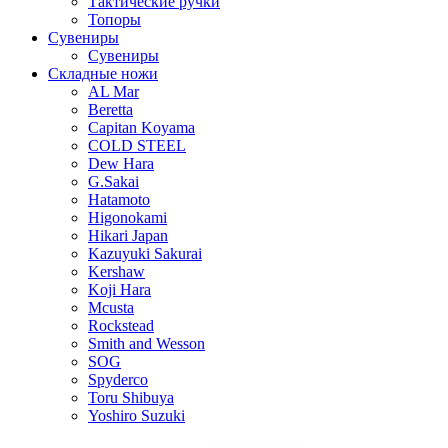
Тактические ручки
Топоры
Сувениры
Сувениры
Складные ножи
AL Mar
Beretta
Capitan Koyama
COLD STEEL
Dew Hara
G.Sakai
Hatamoto
Higonokami
Hikari Japan
Kazuyuki Sakurai
Kershaw
Koji Hara
Mcusta
Rockstead
Smith and Wesson
SOG
Spyderco
Toru Shibuya
Yoshiro Suzuki