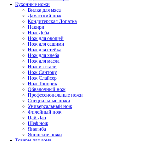
Кухонные ножи
Вилка для мяса
Дамасский нож
Кондитерская Лопатка
Накири
Нож Деба
Нож для овощей
Нож для сашими
Нож для стейка
Нож для хлеба
Нож для масла
Нож из стали
Нож Сантоку
Нож Слайсер
Нож Топорик
Обвалочный нож
Профессиональные ножи
Специальные ножи
Универсальный нож
Филейный нож
Цай Дао
Шеф нож
Янагиба
Японские ножи
Товары для дома