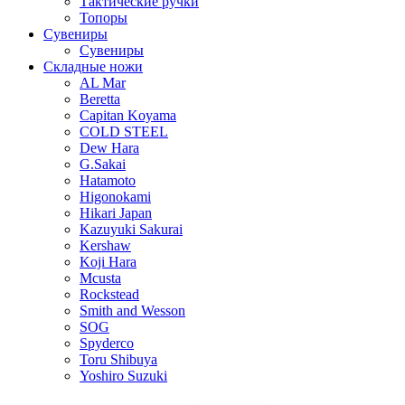
Тактические ручки
Топоры
Сувениры
Сувениры
Складные ножи
AL Mar
Beretta
Capitan Koyama
COLD STEEL
Dew Hara
G.Sakai
Hatamoto
Higonokami
Hikari Japan
Kazuyuki Sakurai
Kershaw
Koji Hara
Mcusta
Rockstead
Smith and Wesson
SOG
Spyderco
Toru Shibuya
Yoshiro Suzuki