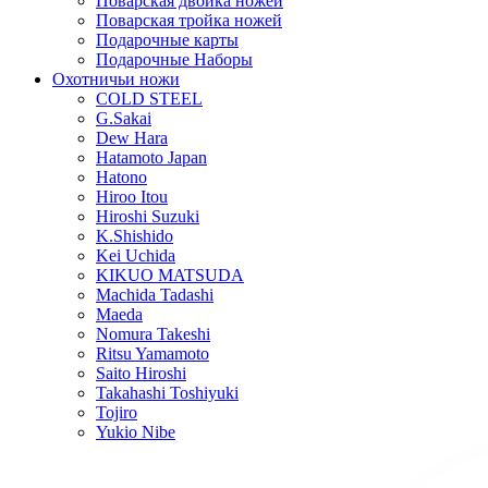
Поварская двойка ножей
Поварская тройка ножей
Подарочные карты
Подарочные Наборы
Охотничьи ножи
COLD STEEL
G.Sakai
Dew Hara
Hatamoto Japan
Hatono
Hiroo Itou
Hiroshi Suzuki
K.Shishido
Kei Uchida
KIKUO MATSUDA
Machida Tadashi
Maeda
Nomura Takeshi
Ritsu Yamamoto
Saito Hiroshi
Takahashi Toshiyuki
Tojiro
Yukio Nibe