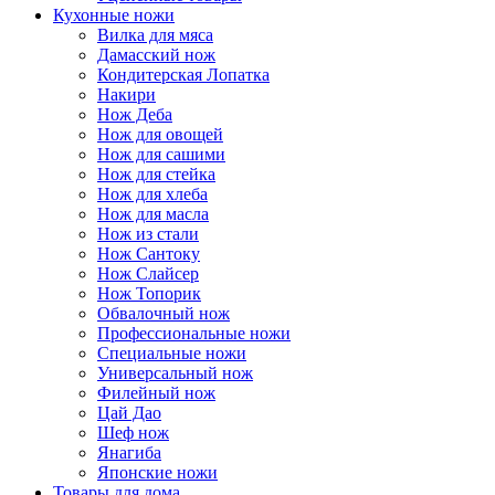
Кухонные ножи
Вилка для мяса
Дамасский нож
Кондитерская Лопатка
Накири
Нож Деба
Нож для овощей
Нож для сашими
Нож для стейка
Нож для хлеба
Нож для масла
Нож из стали
Нож Сантоку
Нож Слайсер
Нож Топорик
Обвалочный нож
Профессиональные ножи
Специальные ножи
Универсальный нож
Филейный нож
Цай Дао
Шеф нож
Янагиба
Японские ножи
Товары для дома