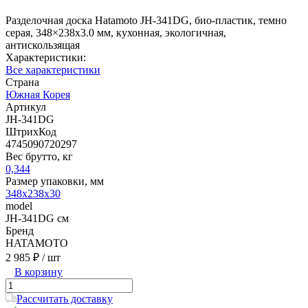
Разделочная доска Hatamoto JH-341DG, био-пластик, темно
серая, 348×238х3.0 мм, кухонная, экологичная,
антискользящая
Характеристики:
Все характеристики
Страна
Южная Корея
Артикул
JH-341DG
ШтрихКод
4745090720297
Вес брутто, кг
0,344
Размер упаковки, мм
348x238x30
model
JH-341DG см
Бренд
HATAMOTO
2 985 ₽
/ шт
В корзину
Рассчитать доставку