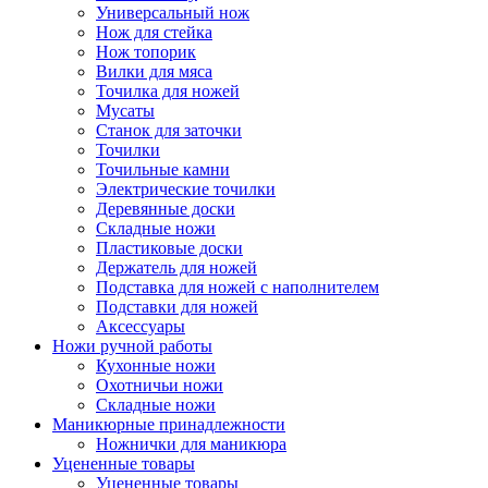
Универсальный нож
Нож для стейка
Нож топорик
Вилки для мяса
Точилка для ножей
Мусаты
Станок для заточки
Точилки
Точильные камни
Электрические точилки
Деревянные доски
Складные ножи
Пластиковые доски
Держатель для ножей
Подставка для ножей с наполнителем
Подставки для ножей
Аксессуары
Ножи ручной работы
Кухонные ножи
Охотничьи ножи
Складные ножи
Маникюрные принадлежности
Ножнички для маникюра
Уцененные товары
Уцененные товары