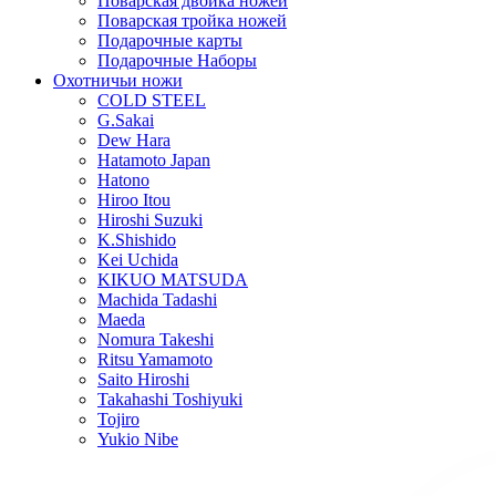
Поварская двойка ножей
Поварская тройка ножей
Подарочные карты
Подарочные Наборы
Охотничьи ножи
COLD STEEL
G.Sakai
Dew Hara
Hatamoto Japan
Hatono
Hiroo Itou
Hiroshi Suzuki
K.Shishido
Kei Uchida
KIKUO MATSUDA
Machida Tadashi
Maeda
Nomura Takeshi
Ritsu Yamamoto
Saito Hiroshi
Takahashi Toshiyuki
Tojiro
Yukio Nibe