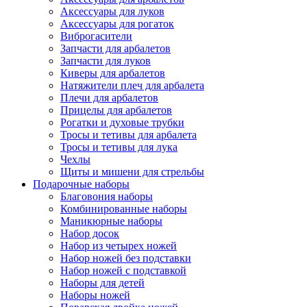
Аксессуары для луков
Аксессуары для рогаток
Виброгасители
Запчасти для арбалетов
Запчасти для луков
Киверы для арбалетов
Натяжители плеч для арбалета
Плечи для арбалетов
Прицелы для арбалетов
Рогатки и духовые трубки
Тросы и тетивы для арбалета
Тросы и тетивы для лука
Чехлы
Щиты и мишени для стрельбы
Подарочные наборы
Благовония наборы
Комбинированные наборы
Маникюрные наборы
Набор досок
Набор из четырех ножей
Набор ножей без подставки
Набор ножей с подставкой
Наборы для детей
Наборы ножей