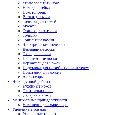
Универсальный нож
Нож для стейка
Нож топорик
Вилки для мяса
Точилка для ножей
Мусаты
Станок для заточки
Точилки
Точильные камни
Электрические точилки
Деревянные доски
Складные ножи
Пластиковые доски
Держатель для ножей
Подставка для ножей с наполнителем
Подставки для ножей
Аксессуары
Ножи ручной работы
Кухонные ножи
Охотничьи ножи
Складные ножи
Маникюрные принадлежности
Ножнички для маникюра
Уцененные товары
Уцененные товары