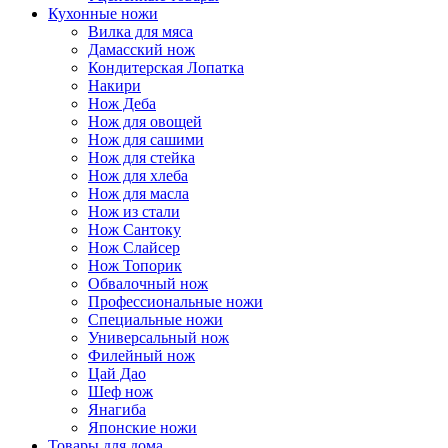
Кухонные ножи
Вилка для мяса
Дамасский нож
Кондитерская Лопатка
Накири
Нож Деба
Нож для овощей
Нож для сашими
Нож для стейка
Нож для хлеба
Нож для масла
Нож из стали
Нож Сантоку
Нож Слайсер
Нож Топорик
Обвалочный нож
Профессиональные ножи
Специальные ножи
Универсальный нож
Филейный нож
Цай Дао
Шеф нож
Янагиба
Японские ножи
Товары для дома