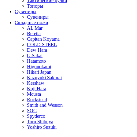
Тактические ручки
Топоры
Сувениры
Сувениры
Складные ножи
AL Mar
Beretta
Capitan Koyama
COLD STEEL
Dew Hara
G.Sakai
Hatamoto
Higonokami
Hikari Japan
Kazuyuki Sakurai
Kershaw
Koji Hara
Mcusta
Rockstead
Smith and Wesson
SOG
Spyderco
Toru Shibuya
Yoshiro Suzuki