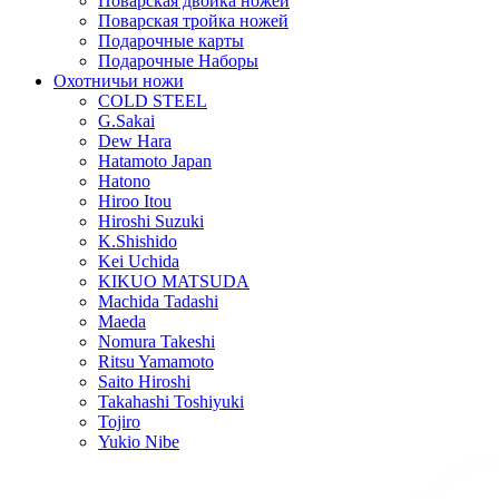
Поварская двойка ножей
Поварская тройка ножей
Подарочные карты
Подарочные Наборы
Охотничьи ножи
COLD STEEL
G.Sakai
Dew Hara
Hatamoto Japan
Hatono
Hiroo Itou
Hiroshi Suzuki
K.Shishido
Kei Uchida
KIKUO MATSUDA
Machida Tadashi
Maeda
Nomura Takeshi
Ritsu Yamamoto
Saito Hiroshi
Takahashi Toshiyuki
Tojiro
Yukio Nibe