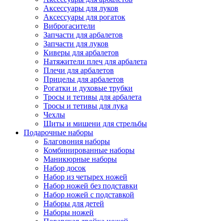
Аксессуары для луков
Аксессуары для рогаток
Виброгасители
Запчасти для арбалетов
Запчасти для луков
Киверы для арбалетов
Натяжители плеч для арбалета
Плечи для арбалетов
Прицелы для арбалетов
Рогатки и духовые трубки
Тросы и тетивы для арбалета
Тросы и тетивы для лука
Чехлы
Щиты и мишени для стрельбы
Подарочные наборы
Благовония наборы
Комбинированные наборы
Маникюрные наборы
Набор досок
Набор из четырех ножей
Набор ножей без подставки
Набор ножей с подставкой
Наборы для детей
Наборы ножей