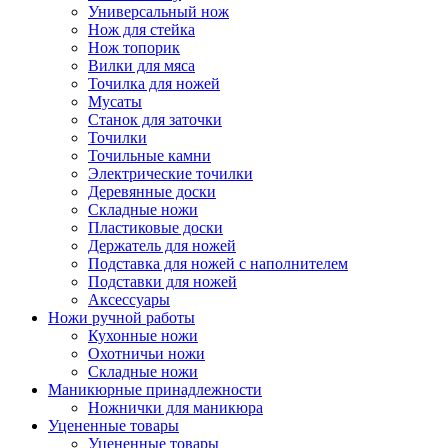
Универсальный нож
Нож для стейка
Нож топорик
Вилки для мяса
Точилка для ножей
Мусаты
Станок для заточки
Точилки
Точильные камни
Электрические точилки
Деревянные доски
Складные ножи
Пластиковые доски
Держатель для ножей
Подставка для ножей с наполнителем
Подставки для ножей
Аксессуары
Ножи ручной работы
Кухонные ножи
Охотничьи ножи
Складные ножи
Маникюрные принадлежности
Ножнички для маникюра
Уцененные товары
Уцененные товары