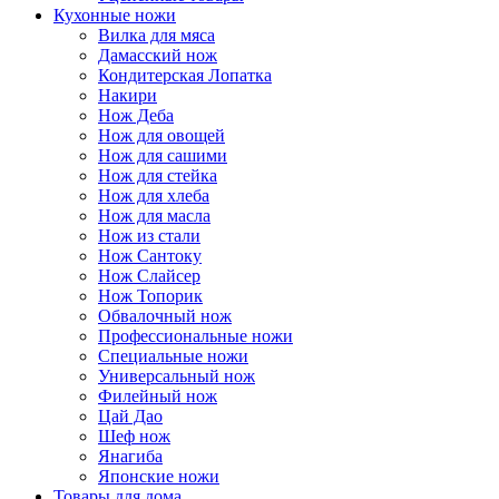
Кухонные ножи
Вилка для мяса
Дамасский нож
Кондитерская Лопатка
Накири
Нож Деба
Нож для овощей
Нож для сашими
Нож для стейка
Нож для хлеба
Нож для масла
Нож из стали
Нож Сантоку
Нож Слайсер
Нож Топорик
Обвалочный нож
Профессиональные ножи
Специальные ножи
Универсальный нож
Филейный нож
Цай Дао
Шеф нож
Янагиба
Японские ножи
Товары для дома