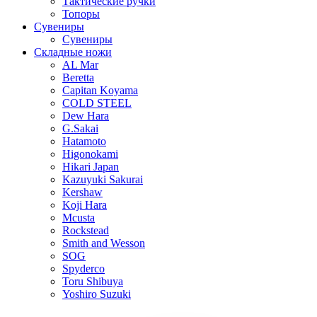
Тактические ручки
Топоры
Сувениры
Сувениры
Складные ножи
AL Mar
Beretta
Capitan Koyama
COLD STEEL
Dew Hara
G.Sakai
Hatamoto
Higonokami
Hikari Japan
Kazuyuki Sakurai
Kershaw
Koji Hara
Mcusta
Rockstead
Smith and Wesson
SOG
Spyderco
Toru Shibuya
Yoshiro Suzuki