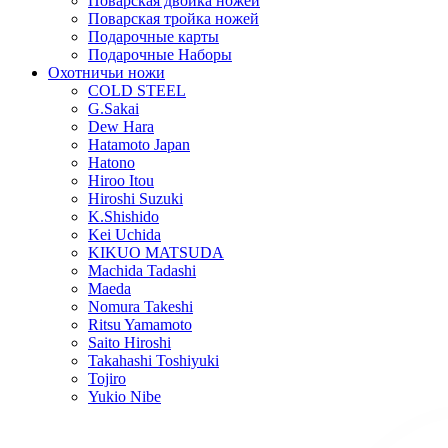
Поварская двойка ножей
Поварская тройка ножей
Подарочные карты
Подарочные Наборы
Охотничьи ножи
COLD STEEL
G.Sakai
Dew Hara
Hatamoto Japan
Hatono
Hiroo Itou
Hiroshi Suzuki
K.Shishido
Kei Uchida
KIKUO MATSUDA
Machida Tadashi
Maeda
Nomura Takeshi
Ritsu Yamamoto
Saito Hiroshi
Takahashi Toshiyuki
Tojiro
Yukio Nibe