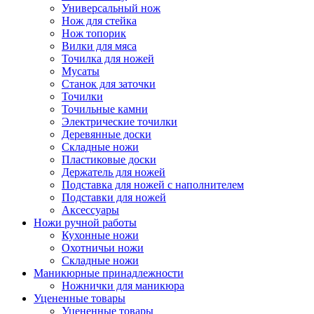
Универсальный нож
Нож для стейка
Нож топорик
Вилки для мяса
Точилка для ножей
Мусаты
Станок для заточки
Точилки
Точильные камни
Электрические точилки
Деревянные доски
Складные ножи
Пластиковые доски
Держатель для ножей
Подставка для ножей с наполнителем
Подставки для ножей
Аксессуары
Ножи ручной работы
Кухонные ножи
Охотничьи ножи
Складные ножи
Маникюрные принадлежности
Ножнички для маникюра
Уцененные товары
Уцененные товары