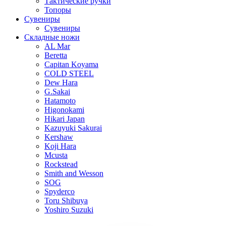
Тактические ручки
Топоры
Сувениры
Сувениры
Складные ножи
AL Mar
Beretta
Capitan Koyama
COLD STEEL
Dew Hara
G.Sakai
Hatamoto
Higonokami
Hikari Japan
Kazuyuki Sakurai
Kershaw
Koji Hara
Mcusta
Rockstead
Smith and Wesson
SOG
Spyderco
Toru Shibuya
Yoshiro Suzuki