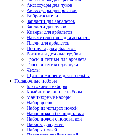
Аксессуары для луков
Аксессуары для рогаток
Виброгасители
Запчасти для арбалетов
Запчасти для луков
Киверы для арбалетов
Натяжители плеч для арбалета
Плечи для арбалетов
Прицелы для арбалетов
Рогатки и духовые трубки
Тросы и тетивы для арбалета
Тросы и тетивы для лука
Чехлы
Щиты и мишени для стрельбы
Подарочные наборы
Благовония наборы
Комбинированные наборы
Маникюрные наборы
Набор досок
Набор из четырех ножей
Набор ножей без подставки
Набор ножей с подставкой
Наборы для детей
Наборы ножей