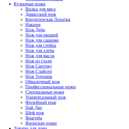
Кухонные ножи
Вилка для мяса
Дамасский нож
Кондитерская Лопатка
Накири
Нож Деба
Нож для овощей
Нож для сашими
Нож для стейка
Нож для хлеба
Нож для масла
Нож из стали
Нож Сантоку
Нож Слайсер
Нож Топорик
Обвалочный нож
Профессиональные ножи
Специальные ножи
Универсальный нож
Филейный нож
Цай Дао
Шеф нож
Янагиба
Японские ножи
Товары для дома