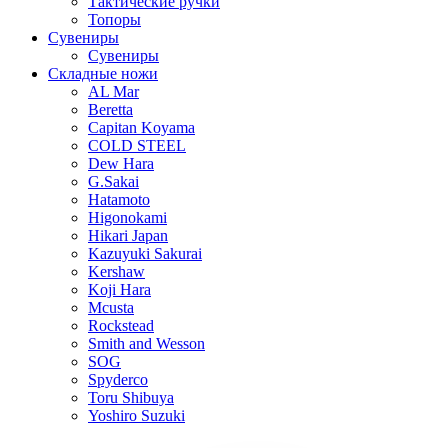
Тактические ручки
Топоры
Сувениры
Сувениры
Складные ножи
AL Mar
Beretta
Capitan Koyama
COLD STEEL
Dew Hara
G.Sakai
Hatamoto
Higonokami
Hikari Japan
Kazuyuki Sakurai
Kershaw
Koji Hara
Mcusta
Rockstead
Smith and Wesson
SOG
Spyderco
Toru Shibuya
Yoshiro Suzuki