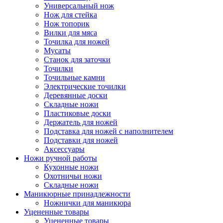
Универсальный нож
Нож для стейка
Нож топорик
Вилки для мяса
Точилка для ножей
Мусаты
Станок для заточки
Точилки
Точильные камни
Электрические точилки
Деревянные доски
Складные ножи
Пластиковые доски
Держатель для ножей
Подставка для ножей с наполнителем
Подставки для ножей
Аксессуары
Ножи ручной работы
Кухонные ножи
Охотничьи ножи
Складные ножи
Маникюрные принадлежности
Ножнички для маникюра
Уцененные товары
Уцененные товары