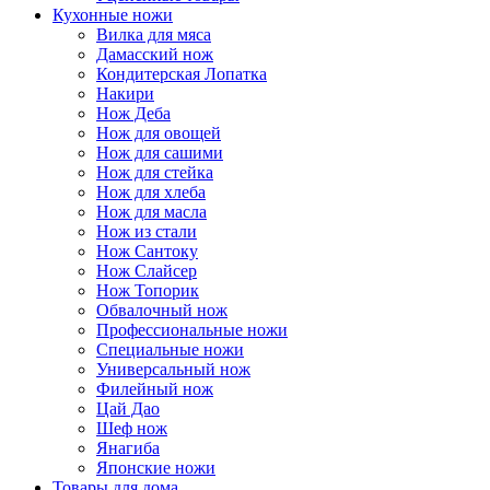
Кухонные ножи
Вилка для мяса
Дамасский нож
Кондитерская Лопатка
Накири
Нож Деба
Нож для овощей
Нож для сашими
Нож для стейка
Нож для хлеба
Нож для масла
Нож из стали
Нож Сантоку
Нож Слайсер
Нож Топорик
Обвалочный нож
Профессиональные ножи
Специальные ножи
Универсальный нож
Филейный нож
Цай Дао
Шеф нож
Янагиба
Японские ножи
Товары для дома