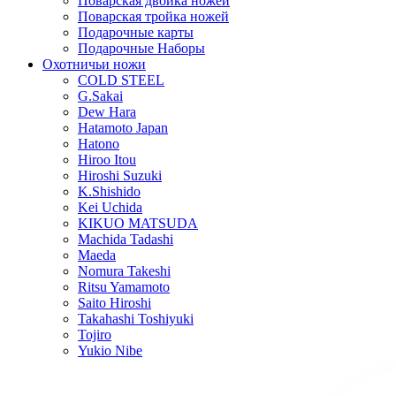
Поварская двойка ножей
Поварская тройка ножей
Подарочные карты
Подарочные Наборы
Охотничьи ножи
COLD STEEL
G.Sakai
Dew Hara
Hatamoto Japan
Hatono
Hiroo Itou
Hiroshi Suzuki
K.Shishido
Kei Uchida
KIKUO MATSUDA
Machida Tadashi
Maeda
Nomura Takeshi
Ritsu Yamamoto
Saito Hiroshi
Takahashi Toshiyuki
Tojiro
Yukio Nibe