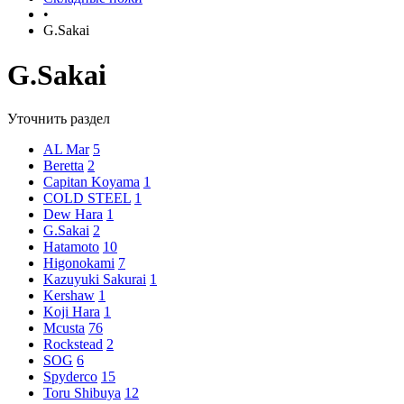
•
G.Sakai
G.Sakai
Уточнить раздел
AL Mar
5
Beretta
2
Capitan Koyama
1
COLD STEEL
1
Dew Hara
1
G.Sakai
2
Hatamoto
10
Higonokami
7
Kazuyuki Sakurai
1
Kershaw
1
Koji Hara
1
Mcusta
76
Rockstead
2
SOG
6
Spyderco
15
Toru Shibuya
12