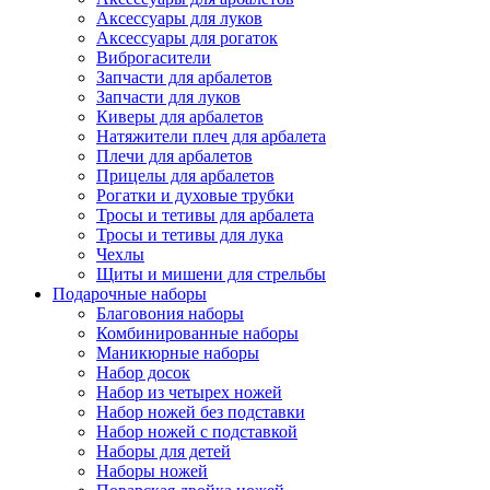
Аксессуары для луков
Аксессуары для рогаток
Виброгасители
Запчасти для арбалетов
Запчасти для луков
Киверы для арбалетов
Натяжители плеч для арбалета
Плечи для арбалетов
Прицелы для арбалетов
Рогатки и духовые трубки
Тросы и тетивы для арбалета
Тросы и тетивы для лука
Чехлы
Щиты и мишени для стрельбы
Подарочные наборы
Благовония наборы
Комбинированные наборы
Маникюрные наборы
Набор досок
Набор из четырех ножей
Набор ножей без подставки
Набор ножей с подставкой
Наборы для детей
Наборы ножей