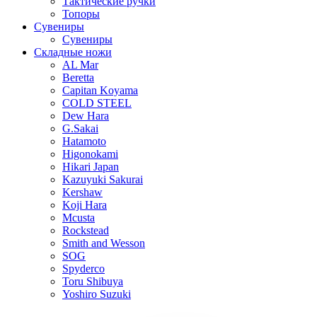
Тактические ручки
Топоры
Сувениры
Сувениры
Складные ножи
AL Mar
Beretta
Capitan Koyama
COLD STEEL
Dew Hara
G.Sakai
Hatamoto
Higonokami
Hikari Japan
Kazuyuki Sakurai
Kershaw
Koji Hara
Mcusta
Rockstead
Smith and Wesson
SOG
Spyderco
Toru Shibuya
Yoshiro Suzuki