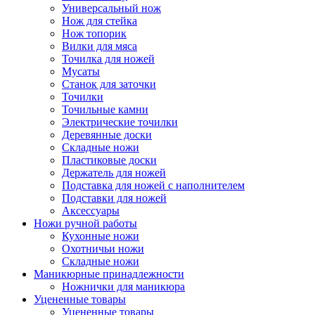
Универсальный нож
Нож для стейка
Нож топорик
Вилки для мяса
Точилка для ножей
Мусаты
Станок для заточки
Точилки
Точильные камни
Электрические точилки
Деревянные доски
Складные ножи
Пластиковые доски
Держатель для ножей
Подставка для ножей с наполнителем
Подставки для ножей
Аксессуары
Ножи ручной работы
Кухонные ножи
Охотничьи ножи
Складные ножи
Маникюрные принадлежности
Ножнички для маникюра
Уцененные товары
Уцененные товары