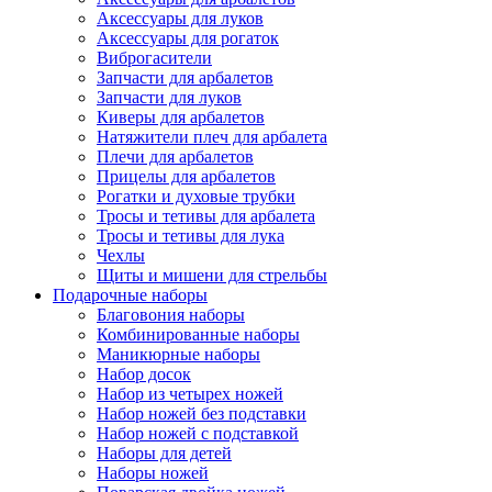
Аксессуары для луков
Аксессуары для рогаток
Виброгасители
Запчасти для арбалетов
Запчасти для луков
Киверы для арбалетов
Натяжители плеч для арбалета
Плечи для арбалетов
Прицелы для арбалетов
Рогатки и духовые трубки
Тросы и тетивы для арбалета
Тросы и тетивы для лука
Чехлы
Щиты и мишени для стрельбы
Подарочные наборы
Благовония наборы
Комбинированные наборы
Маникюрные наборы
Набор досок
Набор из четырех ножей
Набор ножей без подставки
Набор ножей с подставкой
Наборы для детей
Наборы ножей