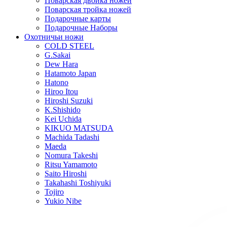
Поварская двойка ножей
Поварская тройка ножей
Подарочные карты
Подарочные Наборы
Охотничьи ножи
COLD STEEL
G.Sakai
Dew Hara
Hatamoto Japan
Hatono
Hiroo Itou
Hiroshi Suzuki
K.Shishido
Kei Uchida
KIKUO MATSUDA
Machida Tadashi
Maeda
Nomura Takeshi
Ritsu Yamamoto
Saito Hiroshi
Takahashi Toshiyuki
Tojiro
Yukio Nibe