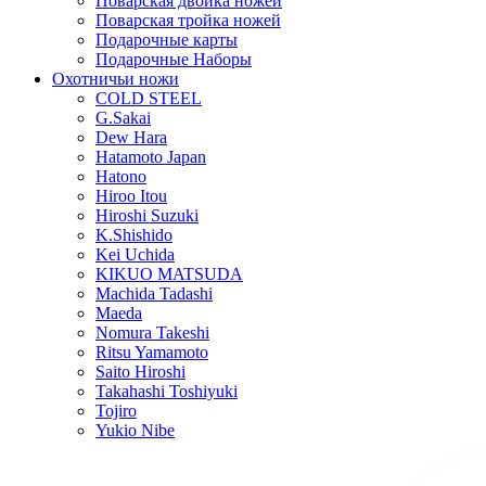
Поварская двойка ножей
Поварская тройка ножей
Подарочные карты
Подарочные Наборы
Охотничьи ножи
COLD STEEL
G.Sakai
Dew Hara
Hatamoto Japan
Hatono
Hiroo Itou
Hiroshi Suzuki
K.Shishido
Kei Uchida
KIKUO MATSUDA
Machida Tadashi
Maeda
Nomura Takeshi
Ritsu Yamamoto
Saito Hiroshi
Takahashi Toshiyuki
Tojiro
Yukio Nibe