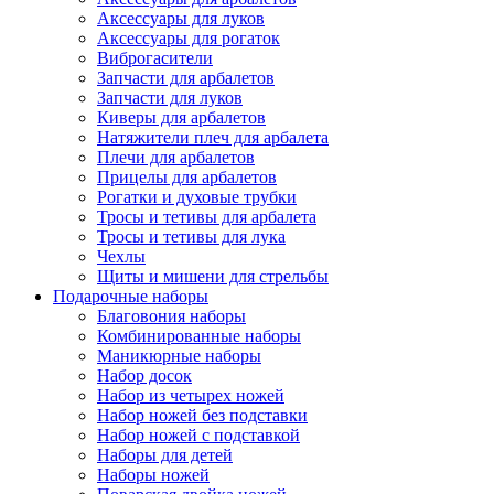
Аксессуары для луков
Аксессуары для рогаток
Виброгасители
Запчасти для арбалетов
Запчасти для луков
Киверы для арбалетов
Натяжители плеч для арбалета
Плечи для арбалетов
Прицелы для арбалетов
Рогатки и духовые трубки
Тросы и тетивы для арбалета
Тросы и тетивы для лука
Чехлы
Щиты и мишени для стрельбы
Подарочные наборы
Благовония наборы
Комбинированные наборы
Маникюрные наборы
Набор досок
Набор из четырех ножей
Набор ножей без подставки
Набор ножей с подставкой
Наборы для детей
Наборы ножей