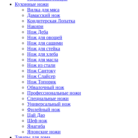
Кухонные ножи
Вилка для мяса
Дамасский нож
Кондитерская Лопатка
Накири
Нож Деба
Нож для овощей
Нож для сашими
Нож для стейка
Нож для хлеба
Нож для масла
Нож из стали
Нож Сантоку
Нож Слайсер
Нож Топорик
Обвалочный нож
Профессиональные ножи
Специальные ножи
Универсальный нож
Филейный нож
Цай Дао
Шеф нож
Янагиба
Японские ножи
Товары для дома