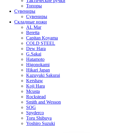
Тактические ручки
Топоры
Сувениры
Сувениры
Складные ножи
AL Mar
Beretta
Capitan Koyama
COLD STEEL
Dew Hara
G.Sakai
Hatamoto
Higonokami
Hikari Japan
Kazuyuki Sakurai
Kershaw
Koji Hara
Mcusta
Rockstead
Smith and Wesson
SOG
Spyderco
Toru Shibuya
Yoshiro Suzuki