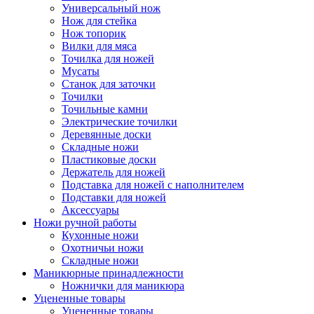
Универсальный нож
Нож для стейка
Нож топорик
Вилки для мяса
Точилка для ножей
Мусаты
Станок для заточки
Точилки
Точильные камни
Электрические точилки
Деревянные доски
Складные ножи
Пластиковые доски
Держатель для ножей
Подставка для ножей с наполнителем
Подставки для ножей
Аксессуары
Ножи ручной работы
Кухонные ножи
Охотничьи ножи
Складные ножи
Маникюрные принадлежности
Ножнички для маникюра
Уцененные товары
Уцененные товары